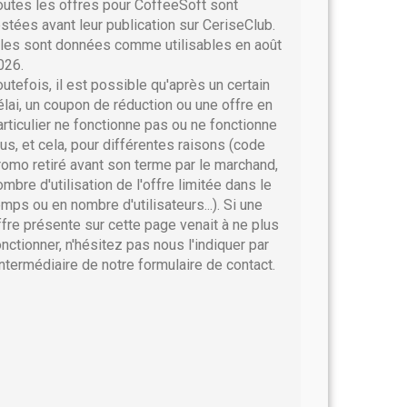
outes les offres pour CoffeeSoft sont
estées avant leur publication sur CeriseClub.
lles sont données comme utilisables en août
026.
outefois, il est possible qu'après un certain
élai, un coupon de réduction ou une offre en
articulier ne fonctionne pas ou ne fonctionne
lus, et cela, pour différentes raisons (code
romo retiré avant son terme par le marchand,
ombre d'utilisation de l'offre limitée dans le
emps ou en nombre d'utilisateurs...). Si une
ffre présente sur cette page venait à ne plus
onctionner, n'hésitez pas nous l'indiquer par
'intermédiaire de notre formulaire de contact.