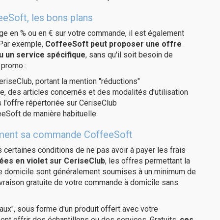
eeSoft, les bons plans
age en % ou en € sur votre commande, il est également
 Par exemple,
CoffeeSoft peut proposer une offre
u un service spécifique
, sans qu'il soit besoin de
 promo :
eriseClub, portant la mention "réductions"
e, des articles concernés et des modalités d'utilisation
 l'offre répertoriée sur CeriseClub
eSoft de manière habituelle
itement sa commande CoffeeSoft
us certaines conditions de ne pas avoir à payer les frais
ées en violet sur CeriseClub
, les offres permettant la
tre domicile sont généralement soumises à un minimum de
ivraison gratuite de votre commande à domicile sans
ux", sous forme d'un produit offert avec votre
 offrir des échantillons ou des services. Gratuits,
ces