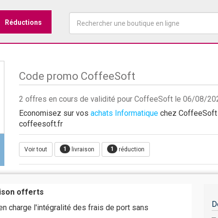
Réductions
Code promo CoffeeSoft
2 offres en cours de validité pour CoffeeSoft le 06/08/20
Economisez sur vos
achats Informatique
chez CoffeeSoft a
coffeesoft.fr
1
1
Voir tout
livraison
réduction
aison offerts
D
n charge l'intégralité des frais de port sans