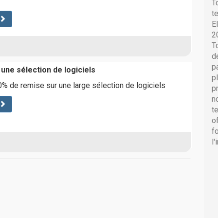
T
t
E
2
T
d
p
une sélection de logiciels
p
% de remise sur une large sélection de logiciels
p
n
t
o
f
l