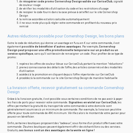
de
récupérer code promo Cornershop Design valide sur CeriseClub
, signalé
de couleur rouge
de vérifier les modalités d'utilisation du code et les restrictions d'usage
de recopier le code fourni dans la case prévue à cet effet sur le site Cornershop
Design
la remise accordée est alors calculée automatiquement
il ne vous reste plus qu'à régler votre commande en profitant du nouveau prix
remisé
Autres réductions possible pour Cornershop Design, les bons plans
Outre le code de réduction, qui donne un avantage en % ou en € sur votre commande, il est
également
possible de bénéficier d'autres avantages
. Par exemple,
Cornershop
Design peut proposer une offre promotionnelle temporaire sur un produit ou un
service spécifique
, sans qu'il soit besoin de renseigner un code. Pour profiter de ce type de
promo :
repérez les offres de couleur bleue sur CeriseClub, portant la mention "réductions"
prenez connaissance des détails de l'offre, des articles concernés et des modalités
d'utilisation
accédez à la promotion en cliquant depuis l'offre répertoriée sur CeriseClub
procédez à la commande sur le site Cornershop Design de manière habituelle
La livraison offerte, recevoir gratuitement sa commande Cornershop
Design
Grâce à la livraison gratuite, il est possible sous certaines conditions de ne pas avoir à payer
les frais de ports pour recevoir votre commande.
Signalées en violet sur CeriseClub
, les
offres permettant la gratuité du transport de votre commande à votre domicile sont
généralement soumises à un minimum de commande. Par exemple, la livraison peut être
offerte pour toute commande de 49€ minimum. Vérifiez alors le montant de votre panier pour
pouvoir en bénéficier.
Enfin, certaines boutiques proposent des "cadeaux", sous forme d'un produit offert avec votre
commande. D'autres boutiques peuvent également offrir des échantillons ou des services.
Gratuits,
ces bonus sont un des avantages de la vente en ligne !