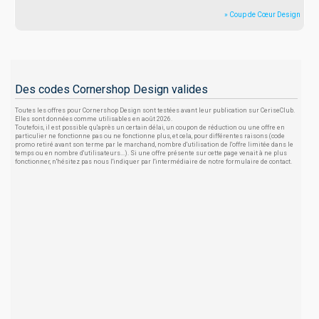
» Coup de Cœur Design
Des codes Cornershop Design valides
Toutes les offres pour Cornershop Design sont testées avant leur publication sur CeriseClub.
Elles sont données comme utilisables en août 2026.
Toutefois, il est possible qu'après un certain délai, un coupon de réduction ou une offre en
particulier ne fonctionne pas ou ne fonctionne plus, et cela, pour différentes raisons (code
promo retiré avant son terme par le marchand, nombre d'utilisation de l'offre limitée dans le
temps ou en nombre d'utilisateurs...). Si une offre présente sur cette page venait à ne plus
fonctionner, n'hésitez pas nous l'indiquer par l'intermédiaire de notre formulaire de contact.