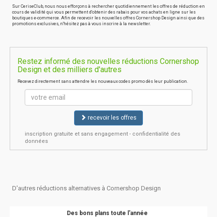
Sur CeriseClub, nous nous efforçons à rechercher quotidiennement les offres de réduction en
cours de validité qui vous permettent d'obtenir des rabais pour vos achats en ligne sur les
boutiques e-commerce. Afin de recevoir les nouvelles offres Cornershop Design ainsi que des
promotions exclusives, n'hésitez pas à vous inscrire à la newsletter.
Restez informé des nouvelles réductions Cornershop
Design et des milliers d'autres
Recevez directement sans attendre les nouveaux codes promo dès leur publication.
recevoir les offres
inscription gratuite et sans engagement - confidentialité des
données
D'autres réductions alternatives à Cornershop Design
Des bons plans toute l'année