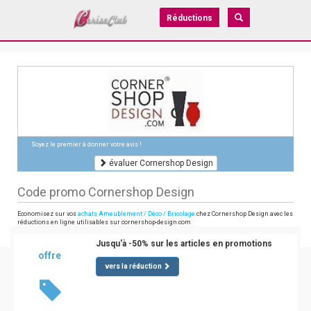
Réductions
Soyez le premier à donner votre avis !
évaluer Cornershop Design
Code promo Cornershop Design
Economisez sur vos
achats Ameublement / Déco / Bricolage
chez Cornershop Design avec les
réductions en ligne utilisables sur cornershop-design.com
Jusqu'à -50% sur les articles en promotions
offre
vers la réduction