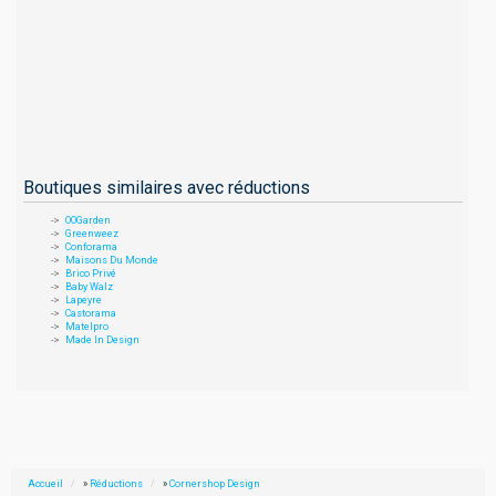
Boutiques similaires avec réductions
OOGarden
Greenweez
Conforama
Maisons Du Monde
Brico Privé
Baby Walz
Lapeyre
Castorama
Matelpro
Made In Design
Accueil
»
Réductions
»
Cornershop Design