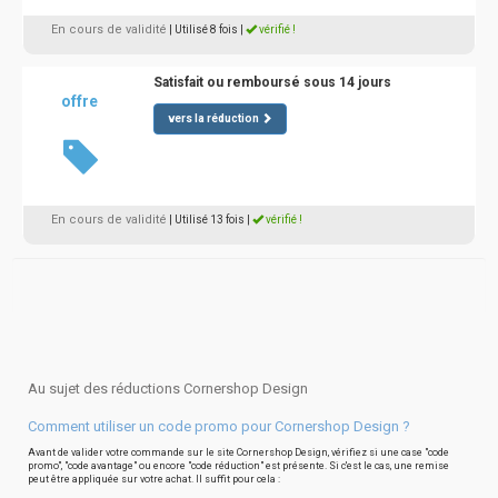
En cours de validité
| Utilisé 8 fois
|
vérifié !
Satisfait ou remboursé sous 14 jours
offre
vers la réduction
En cours de validité
| Utilisé 13 fois
|
vérifié !
Au sujet des réductions Cornershop Design
Comment utiliser un code promo pour Cornershop Design ?
Avant de valider votre commande sur le site Cornershop Design, vérifiez si une case "code
promo", "code avantage" ou encore "code réduction" est présente. Si c'est le cas, une remise
peut être appliquée sur votre achat. Il suffit pour cela :