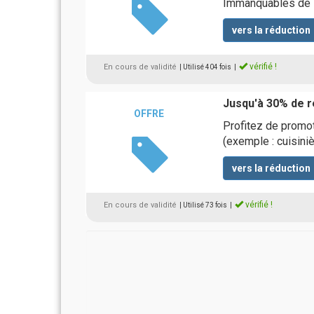
Immanquables de l
vers la réduction
vérifié !
En cours de validité
| Utilisé 404 fois
|
Jusqu'à 30% de r
OFFRE
Profitez de promot
(exemple : cuisin
vers la réduction
vérifié !
En cours de validité
| Utilisé 73 fois
|