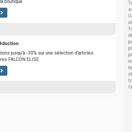
a boutique
T
s
C
u
T
d
p
éduction
p
ions jusqu'à -30% sur une sélection d'articles
p
ières FALCON ELISE
n
t
o
f
l