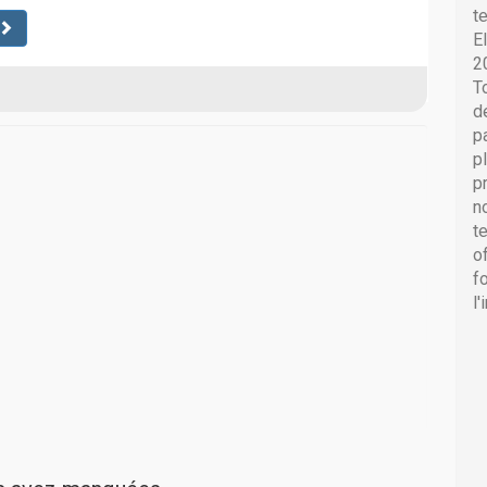
t
E
2
T
d
p
p
p
n
t
o
f
l