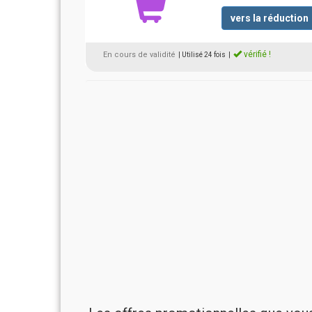
vers la réduction
vérifié !
En cours de validité
| Utilisé 24 fois
|