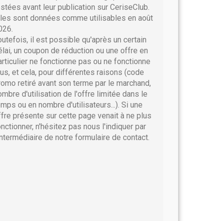
estées avant leur publication sur CeriseClub.
lles sont données comme utilisables en août
026.
outefois, il est possible qu'après un certain
élai, un coupon de réduction ou une offre en
articulier ne fonctionne pas ou ne fonctionne
lus, et cela, pour différentes raisons (code
romo retiré avant son terme par le marchand,
ombre d'utilisation de l'offre limitée dans le
emps ou en nombre d'utilisateurs...). Si une
ffre présente sur cette page venait à ne plus
onctionner, n'hésitez pas nous l'indiquer par
'intermédiaire de notre formulaire de contact.