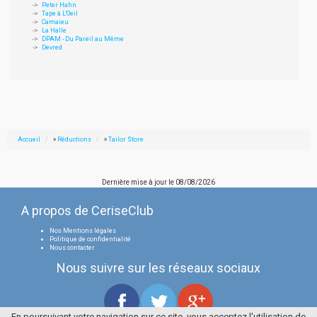
Peter Hahn
Tape à L'Oeil
Camaieu
La Halle
DPAM - Du Pareil au Même
Devred
Accueil
»
Réductions
»
Tailor Store
Dernière mise à jour le
08/08/2026
A propos de CeriseClub
Nos Mentions légales
Politique de confidentialité
Nous contacter
Nous suivre sur les réseaux sociaux
En poursuivant votre navigation sur ce site, vous acceptez l'utilisation de