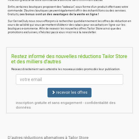
livraison gratuite de votre commande à domicile sans minimum d'achat
Enfin, certaines boutiques proposent des "cadeaux", sous forme d'un produit offert avec votre
commande. D'autres boutiques peuvent également offrir des échantillons ou des services.
Gratuits,
ces bonus sont un des avantages de la vente en ligne !
Sur CeriseClub, nous nous efforçons à rechercher quotidiennement les offres de réduction en
cours de validité qui vous permettent d'obtenir des rabais pour vos achats en ligne sur les
boutiques e-commerce. Afin de recevoir les nouvelles offres Tailor Store ainsi que des
promotions exclusives, n'hésitez pas à vous inscrire à la newsletter.
Restez informé des nouvelles réductions Tailor Store
et des milliers d'autres
Recevez directement sans attendre les nouveaux codes promo dès leur publication.
recevoir les offres
inscription gratuite et sans engagement - confidentialité des
données
D'autres réductions alternatives à Tailor Store