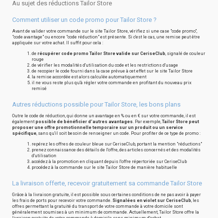
Au sujet des réductions Tailor Store
Comment utiliser un code promo pour Tailor Store ?
Avant de valider votre commande sur le site Tailor Store, vérifiez si une case "code promo",
"code avantage" ou encore "code réduction" est présente. Si c'est le cas, une remise peut être
appliquée sur votre achat. Il suffit pour cela :
de
récupérer code promo Tailor Store valide sur CeriseClub
, signalé de couleur
rouge
de vérifier les modalités d'utilisation du code et les restrictions d'usage
de recopier le code fourni dans la case prévue à cet effet sur le site Tailor Store
la remise accordée est alors calculée automatiquement
il ne vous reste plus qu'à régler votre commande en profitant du nouveau prix
remisé
Autres réductions possible pour Tailor Store, les bons plans
Outre le code de réduction, qui donne un avantage en % ou en € sur votre commande, il est
également
possible de bénéficier d'autres avantages
. Par exemple,
Tailor Store peut
proposer une offre promotionnelle temporaire sur un produit ou un service
spécifique
, sans qu'il soit besoin de renseigner un code. Pour profiter de ce type de promo :
repérez les offres de couleur bleue sur CeriseClub, portant la mention "réductions"
prenez connaissance des détails de l'offre, des articles concernés et des modalités
d'utilisation
accédez à la promotion en cliquant depuis l'offre répertoriée sur CeriseClub
procédez à la commande sur le site Tailor Store de manière habituelle
La livraison offerte, recevoir gratuitement sa commande Tailor Store
Grâce à la livraison gratuite, il est possible sous certaines conditions de ne pas avoir à payer
les frais de ports pour recevoir votre commande.
Signalées en violet sur CeriseClub
, les
offres permettant la gratuité du transport de votre commande à votre domicile sont
généralement soumises à un minimum de commande. Actuellement, Tailor Store offre la