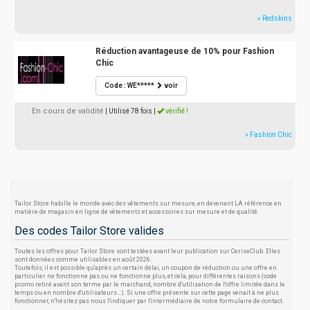
» Redskins
Réduction avantageuse de 10% pour Fashion
Chic
Code : WE*****
voir
En cours de validité
| Utilisé 78 fois
|
vérifié !
» Fashion Chic
Tailor Store habille le monde avec des vêtements sur mesure, en devenant LA référence en
matière de magasin en ligne de vêtements et accessoires sur mesure et de qualité.
Des codes Tailor Store valides
Toutes les offres pour Tailor Store sont testées avant leur publication sur CeriseClub. Elles
sont données comme utilisables en août 2026.
Toutefois, il est possible qu'après un certain délai, un coupon de réduction ou une offre en
particulier ne fonctionne pas ou ne fonctionne plus, et cela, pour différentes raisons (code
promo retiré avant son terme par le marchand, nombre d'utilisation de l'offre limitée dans le
temps ou en nombre d'utilisateurs...). Si une offre présente sur cette page venait à ne plus
fonctionner, n'hésitez pas nous l'indiquer par l'intermédiaire de notre formulaire de contact.