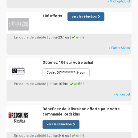
» MyShopAddict
10€ offerts
vers la réduction
En cours de validité
| Utilisé 237 fois
|
vérifié !
» Father & Sons
Obtenez 10€ sur votre achat
Code : GI**********
voir
En cours de validité
| Utilisé 10 fois
|
vérifié !
» Glidesoul
Bénéficez de la livraison offerte pour votre
commande Redskins
vers la réduction
En cours de validité
| Utilisé 346 fois
|
vérifié !