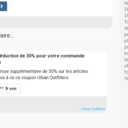
t
E
2
T
d
p
ire...
p
p
n
 réduction de 30% pour votre commande
t
s
o
emise supplémentaire de 30% sur les articles
f
ce à ce ce coupon Urban Outfitters
l
***
voir
» Urban Outfitters