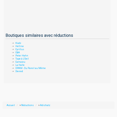
Boutiques similaires avec réductions
Kiabi
Helline
Cyrillus
C&A
Peter Hahn
Tape à L'Oeil
Camaieu
La Halle
DPAM - Du Pareil au Même
Devred
Accueil
»
Réductions
»
Adishatz