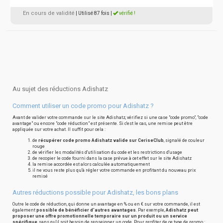
En cours de validité
| Utilisé 87 fois
|
vérifié !
Au sujet des réductions Adishatz
Comment utiliser un code promo pour Adishatz ?
Avant de valider votre commande sur le site Adishatz, vérifiez si une case "code promo", "code
avantage" ou encore "code réduction" est présente. Si c'est le cas, une remise peut être
appliquée sur votre achat. Il suffit pour cela :
de
récupérer code promo Adishatz valide sur CeriseClub
, signalé de couleur
rouge
de vérifier les modalités d'utilisation du code et les restrictions d'usage
de recopier le code fourni dans la case prévue à cet effet sur le site Adishatz
la remise accordée est alors calculée automatiquement
il ne vous reste plus qu'à régler votre commande en profitant du nouveau prix
remisé
Autres réductions possible pour Adishatz, les bons plans
Outre le code de réduction, qui donne un avantage en % ou en € sur votre commande, il est
également
possible de bénéficier d'autres avantages
. Par exemple,
Adishatz peut
proposer une offre promotionnelle temporaire sur un produit ou un service
spécifique
, sans qu'il soit besoin de renseigner un code. Pour profiter de ce type de promo :