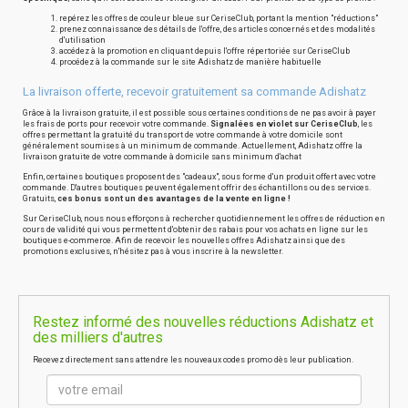
repérez les offres de couleur bleue sur CeriseClub, portant la mention "réductions"
prenez connaissance des détails de l'offre, des articles concernés et des modalités
d'utilisation
accédez à la promotion en cliquant depuis l'offre répertoriée sur CeriseClub
procédez à la commande sur le site Adishatz de manière habituelle
La livraison offerte, recevoir gratuitement sa commande Adishatz
Grâce à la livraison gratuite, il est possible sous certaines conditions de ne pas avoir à payer
les frais de ports pour recevoir votre commande.
Signalées en violet sur CeriseClub
, les
offres permettant la gratuité du transport de votre commande à votre domicile sont
généralement soumises à un minimum de commande. Actuellement, Adishatz offre la
livraison gratuite de votre commande à domicile sans minimum d'achat
Enfin, certaines boutiques proposent des "cadeaux", sous forme d'un produit offert avec votre
commande. D'autres boutiques peuvent également offrir des échantillons ou des services.
Gratuits,
ces bonus sont un des avantages de la vente en ligne !
Sur CeriseClub, nous nous efforçons à rechercher quotidiennement les offres de réduction en
cours de validité qui vous permettent d'obtenir des rabais pour vos achats en ligne sur les
boutiques e-commerce. Afin de recevoir les nouvelles offres Adishatz ainsi que des
promotions exclusives, n'hésitez pas à vous inscrire à la newsletter.
Restez informé des nouvelles réductions Adishatz et
des milliers d'autres
Recevez directement sans attendre les nouveaux codes promo dès leur publication.