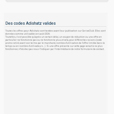
Des codes Adishatz valides
Toutes les offres pour Adishatz sont testées avant leur publication sur CeriseClub. Elles sont
données comme utilisables en août 2026.
Toutefois, il est possible qu'après un certain délai, un coupon de réduction ou une offre en
particulier ne fonctionne pas ou ne fonctionne plus, et cela, pour différentes raisons (code
promo retiré avant son terme par le marchand, nombre d'utilisation de l'offre limitée dans le
temps ou en nombre d'utilisateurs...). Si une offre présente sur cette page venait à ne plus
fonctionner, n'hésitez pas nous l'indiquer par l'intermédiaire de notre formulaire de contact.