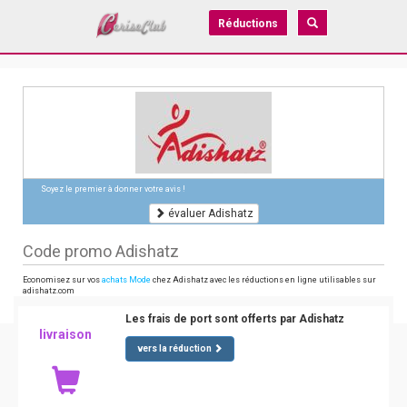
Réductions
Soyez le premier à donner votre avis !
évaluer Adishatz
Code promo Adishatz
Economisez sur vos
achats Mode
chez Adishatz avec les réductions en ligne utilisables sur
adishatz.com
Les frais de port sont offerts par Adishatz
livraison
vers la réduction