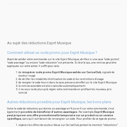
Au sujet des réductions Esprit Musique
Comment utiliser un code promo pour Esprit Musique ?
Avant de valider votre commande sur le site Esprit Musique, vérifiez si une case "code promo",
"code avantage" ou encore "code réduction" est présente. Si c'est le cas, une remise peut être
appliquée sur votre achat. Il suffit pour cela :
de
récupérer code promo Esprit Musique valide sur CeriseClub
, signalé de
couleur rouge
de vérifier les modalités d'utilisation du code et les restrictions d'usage
de recopier le code fourni dans la case prévue à cet effet sur le site Esprit Musique
la remise accordée est alors calculée automatiquement
il ne vous reste plus qu'à régler votre commande en profitant du nouveau prix
remisé
Autres réductions possible pour Esprit Musique, les bons plans
Outre le code de réduction, qui donne un avantage en % ou en € sur votre commande, il est
également
possible de bénéficier d'autres avantages
. Par exemple,
Esprit Musique
peut proposer une offre promotionnelle temporaire sur un produit ou un service
spécifique
, sans qu'il soit besoin de renseigner un code. Pour profiter de ce type de promo :
repérez les offres de couleur bleue sur CeriseClub, portant la mention "réductions"