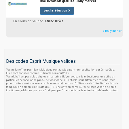
une livraison gratuite Bolly market
vers la réduction
En cours de validité
| Utilisé 10 fois
» Bolly market
Des codes Esprit Musique valides
Toutes les offres pour Esprit Musique sont testées avant leur publication sur CeriseClub.
Elles sont données comme utilisables en août 2026.
Toutefois, il est possible qu'après un certain délai, un coupon de réduction ou une offre en
particulier ne fonctionne pas ou ne fonctionne plus, et cela, pour différentes raisons (code
promo retiré avant son terme par le marchand, nombre d'utilisation de l'offre limitée dans le
temps ou en nombre d'utilisateurs...). Si une offre présente sur cette page venait à ne plus
fonctionner, n'hésitez pas nous l'indiquer par l'intermédiaire de notre formulaire de contact.