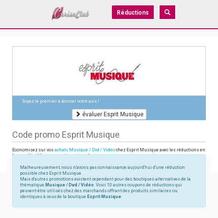
Réductions
Soyez le premier à donner votre avis !
évaluer Esprit Musique
Code promo Esprit Musique
Economisez sur vos
achats Musique / Dvd / Vidéo
chez Esprit Musique avec les réductions en
ligne utilisables sur espritmusique.fr
Malheureusement, nous n'avons pas connaissance aujourd'hui d'une réduction
possible chez Esprit Musique.
Mais d'autres promotions existent cependant pour des boutiques alternatives de la
thématique
Musique / Dvd / Vidéo
. Voici 10 autres coupons de réductions qui
peuvent être utilisés chez des marchands offrant des produits similaires ou
identiques à ceux de la boutique
Esprit Musique
.