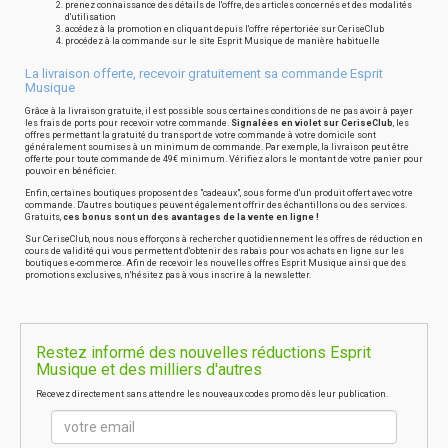
prenez connaissance des détails de l'offre, des articles concernés et des modalités
d'utilisation
accédez à la promotion en cliquant depuis l'offre répertoriée sur CeriseClub
procédez à la commande sur le site Esprit Musique de manière habituelle
La livraison offerte, recevoir gratuitement sa commande Esprit
Musique
Grâce à la livraison gratuite, il est possible sous certaines conditions de ne pas avoir à payer
les frais de ports pour recevoir votre commande.
Signalées en violet sur CeriseClub
, les
offres permettant la gratuité du transport de votre commande à votre domicile sont
généralement soumises à un minimum de commande. Par exemple, la livraison peut être
offerte pour toute commande de 49€ minimum. Vérifiez alors le montant de votre panier pour
pouvoir en bénéficier.
Enfin, certaines boutiques proposent des "cadeaux", sous forme d'un produit offert avec votre
commande. D'autres boutiques peuvent également offrir des échantillons ou des services.
Gratuits,
ces bonus sont un des avantages de la vente en ligne !
Sur CeriseClub, nous nous efforçons à rechercher quotidiennement les offres de réduction en
cours de validité qui vous permettent d'obtenir des rabais pour vos achats en ligne sur les
boutiques e-commerce. Afin de recevoir les nouvelles offres Esprit Musique ainsi que des
promotions exclusives, n'hésitez pas à vous inscrire à la newsletter.
Restez informé des nouvelles réductions Esprit
Musique et des milliers d'autres
Recevez directement sans attendre les nouveaux codes promo dès leur publication.