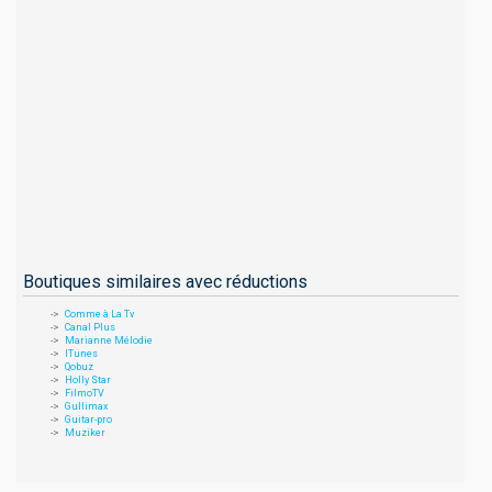
Boutiques similaires avec réductions
Comme à La Tv
Canal Plus
Marianne Mélodie
ITunes
Qobuz
Holly Star
FilmoTV
Gullimax
Guitar-pro
Muziker