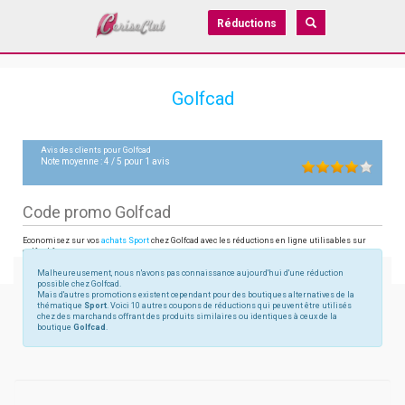
Réductions
Golfcad
Avis des clients pour
Golfcad
Note moyenne :
4
/
5
pour
1
avis
Code promo Golfcad
Economisez sur vos
achats Sport
chez Golfcad avec les réductions en ligne utilisables sur
golfcad.fr
Malheureusement, nous n'avons pas connaissance aujourd'hui d'une réduction
possible chez Golfcad.
Mais d'autres promotions existent cependant pour des boutiques alternatives de la
thématique
Sport
. Voici 10 autres coupons de réductions qui peuvent être utilisés
chez des marchands offrant des produits similaires ou identiques à ceux de la
boutique
Golfcad
.