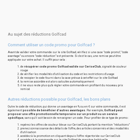
Au sujet des réductions Golfcad
Comment utiliser un code promo pour Golfcad ?
Avant de valider votre commande sur le site Golfcad, vérifiez si une case "code promo", "code
avantage" ou encore "code réduction" est présente. Si c'est le cas, une remise peut être
appliquée sur votre achat. Il suffit pour cela :
de
récupérer code promo Golfcad valide sur CeriseClub
, signalé de couleur
rouge
de vérifier les modalités d'utilisation du code et les restrictions d'usage
de recopier le code fourni dans la case prévue à cet effet sur le site Golfcad
la remise accordée est alors calculée automatiquement
il ne vous reste plus qu'à régler votre commande en profitant du nouveau prix
remisé
Autres réductions possible pour Golfcad, les bons plans
Outre le code de réduction, qui donne un avantage en % ou en € sur votre commande, il est
également
possible de bénéficier d'autres avantages
. Par exemple,
Golfcad peut
proposer une offre promotionnelle temporaire sur un produit ou un service
spécifique
, sans qu'il soit besoin de renseigner un code. Pour profiter de ce type de promo :
repérez les offres de couleur bleue sur CeriseClub, portant la mention "réductions"
prenez connaissance des détails de l'offre, des articles concernés et des modalités
d'utilisation
accédez à la promotion en cliquant depuis l'offre répertoriée sur CeriseClub
procédez à la commande sur le site Golfcad de manière habituelle