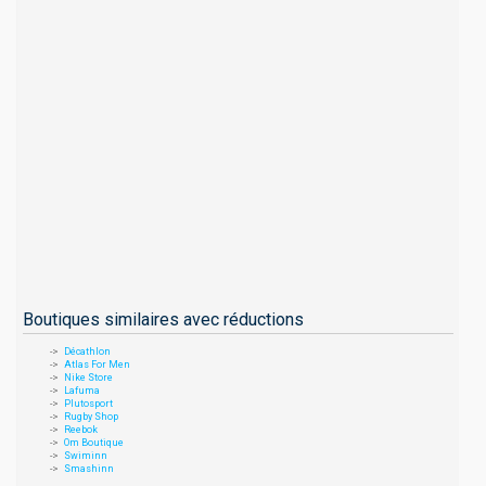
Boutiques similaires avec réductions
Décathlon
Atlas For Men
Nike Store
Lafuma
Plutosport
Rugby Shop
Reebok
Om Boutique
Swiminn
Smashinn