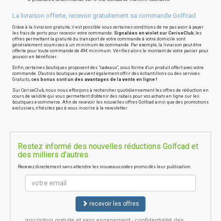
La livraison offerte, recevoir gratuitement sa commande Golfcad
Grâce à la livraison gratuite, il est possible sous certaines conditions de ne pas avoir à payer
les frais de ports pour recevoir votre commande.
Signalées en violet sur CeriseClub
, les
offres permettant la gratuité du transport de votre commande à votre domicile sont
généralement soumises à un minimum de commande. Par exemple, la livraison peut être
offerte pour toute commande de 49€ minimum. Vérifiez alors le montant de votre panier pour
pouvoir en bénéficier.
Enfin, certaines boutiques proposent des "cadeaux", sous forme d'un produit offert avec votre
commande. D'autres boutiques peuvent également offrir des échantillons ou des services.
Gratuits,
ces bonus sont un des avantages de la vente en ligne !
Sur CeriseClub, nous nous efforçons à rechercher quotidiennement les offres de réduction en
cours de validité qui vous permettent d'obtenir des rabais pour vos achats en ligne sur les
boutiques e-commerce. Afin de recevoir les nouvelles offres Golfcad ainsi que des promotions
exclusives, n'hésitez pas à vous inscrire à la newsletter.
Restez informé des nouvelles réductions Golfcad et
des milliers d'autres
Recevez directement sans attendre les nouveaux codes promo dès leur publication.
recevoir les offres
inscription gratuite et sans engagement - confidentialité des