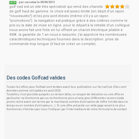
- par
carodav
le 04/04/2013
4
/
5
golf cad est un site très spécialisé qui vend des chariots
de golf haut de gamme. le choix est assez limité (en dépit d'un rayon
"nouveautés") et les prix sont élevés (même s'il y a un rayon
"promotions"). la navigation est pratique grâce à des critères comme le
prix ou la date de mise en ligne. pour le départ à la retraite d'un collègue
nous avons fait une folie en lui offrant un chariot électrique pliable à
450€. la garantie de 1 an nous a rassurés. j'ai apprécié les nombreuses
caractéristiques techniques fournies dans la description. prise de
commande trop longue (il faut se créer un compte).
Des codes Golfcad valides
Toutes les offres pour Golfcad sont testées avant leur publication sur CeriseClub. Elles sont
données comme utilisables en août 2026.
Toutefois, il est possible qu'après un certain délai, un coupon de réduction ou une offre en
particulier ne fonctionne pas ou ne fonctionne plus, et cela, pour différentes raisons (code
promo retiré avant son terme par le marchand, nombre d'utilisation de l'offre limitée dans le
temps ou en nombre d'utilisateurs...). Si une offre présente sur cette page venait à ne plus
fonctionner, n'hésitez pas nous l'indiquer par l'intermédiaire de notre formulaire de contact.