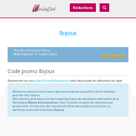
Réductions
Ibijoux
Avis des clients pour
Ibijoux
Note moyenne :
5
/
5
pour
2
avis
Code promo Ibijoux
Economisez sur vos
achats Bijoux & Accessoires
chez Ibijoux avec les réductions en ligne
utilisables sur ibijoux.fr
Malheureusement, nous n'avons pas connaissance aujourd'hui d'une réduction
possible chez Ibijoux.
Mais d'autres promotions existent cependant pour des boutiques alternatives de la
thématique
Bijoux & Accessoires
. Voici 10 autres coupons de réductions qui
peuvent être utilisés chez des marchands offrant des produits similaires ou
identiques à ceux de la boutique
Ibijoux
.