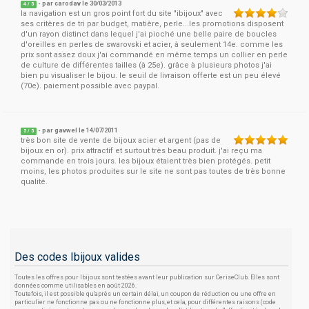
- par
carodav
le 30/03/2013
4
/
5
la navigation est un gros point fort du site "ibijoux" avec
ses critères de tri par budget, matière, perle...les promotions disposent
d'un rayon distinct dans lequel j'ai pioché une belle paire de boucles
d'oreilles en perles de swarovski et acier, à seulement 14e. comme les
prix sont assez doux j'ai commandé en même temps un collier en perle
de culture de différentes tailles (à 25e). grâce à plusieurs photos j'ai
bien pu visualiser le bijou. le seuil de livraison offerte est un peu élevé
(70e). paiement possible avec paypal.
- par
gavwel
le 14/07/2011
5
/
5
très bon site de vente de bijoux acier et argent (pas de
bijoux en or). prix attractif et surtout très beau produit. j'ai reçu ma
commande en trois jours. les bijoux étaient très bien protégés. petit
moins, les photos produites sur le site ne sont pas toutes de très bonne
qualité.
Des codes Ibijoux valides
Toutes les offres pour Ibijoux sont testées avant leur publication sur CeriseClub. Elles sont
données comme utilisables en août 2026.
Toutefois, il est possible qu'après un certain délai, un coupon de réduction ou une offre en
particulier ne fonctionne pas ou ne fonctionne plus, et cela, pour différentes raisons (code