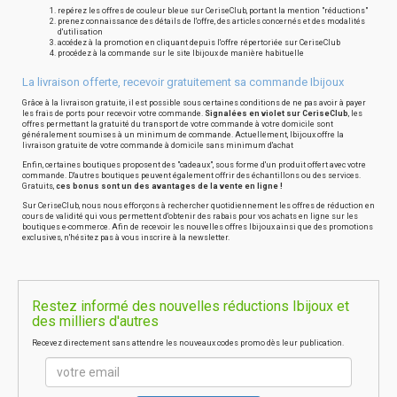
repérez les offres de couleur bleue sur CeriseClub, portant la mention "réductions"
prenez connaissance des détails de l'offre, des articles concernés et des modalités
d'utilisation
accédez à la promotion en cliquant depuis l'offre répertoriée sur CeriseClub
procédez à la commande sur le site Ibijoux de manière habituelle
La livraison offerte, recevoir gratuitement sa commande Ibijoux
Grâce à la livraison gratuite, il est possible sous certaines conditions de ne pas avoir à payer
les frais de ports pour recevoir votre commande.
Signalées en violet sur CeriseClub
, les
offres permettant la gratuité du transport de votre commande à votre domicile sont
généralement soumises à un minimum de commande. Actuellement, Ibijoux offre la
livraison gratuite de votre commande à domicile sans minimum d'achat
Enfin, certaines boutiques proposent des "cadeaux", sous forme d'un produit offert avec votre
commande. D'autres boutiques peuvent également offrir des échantillons ou des services.
Gratuits,
ces bonus sont un des avantages de la vente en ligne !
Sur CeriseClub, nous nous efforçons à rechercher quotidiennement les offres de réduction en
cours de validité qui vous permettent d'obtenir des rabais pour vos achats en ligne sur les
boutiques e-commerce. Afin de recevoir les nouvelles offres Ibijoux ainsi que des promotions
exclusives, n'hésitez pas à vous inscrire à la newsletter.
Restez informé des nouvelles réductions Ibijoux et
des milliers d'autres
Recevez directement sans attendre les nouveaux codes promo dès leur publication.