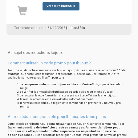
vers la réduction
Terminée depuis le 31/12/2015
| Utilisé 3 fois
Au sujet des réductions Ibijoux
Comment utiliser un code promo pour Ibijoux ?
Avant de valider votre commande sur le site Ibijoux, vérifiez si une case "code promo", "code
avantage" ou encore "code réduction" est présente. Si c'est le cas, une remise peut être
appliquée sur votre achat. Il suffit pour cela :
de
récupérer code promo Ibijoux valide sur CeriseClub
, signalé de couleur
rouge
de vérifier les modalités d'utilisation du code et les restrictions d'usage
de recopier le code fourni dans la case prévue à cet effet sur le site Ibijoux
la remise accordée est alors calculée automatiquement
il ne vous reste plus qu'à régler votre commande en profitant du nouveau prix
remisé
Autres réductions possible pour Ibijoux, les bons plans
Outre le code de réduction, qui donne un avantage en % ou en € sur votre commande, il est
également
possible de bénéficier d'autres avantages
. Par exemple,
Ibijoux peut
proposer une offre promotionnelle temporaire sur un produit ou un service
spécifique
, sans qu'il soit besoin de renseigner un code. Pour profiter de ce type de promo :