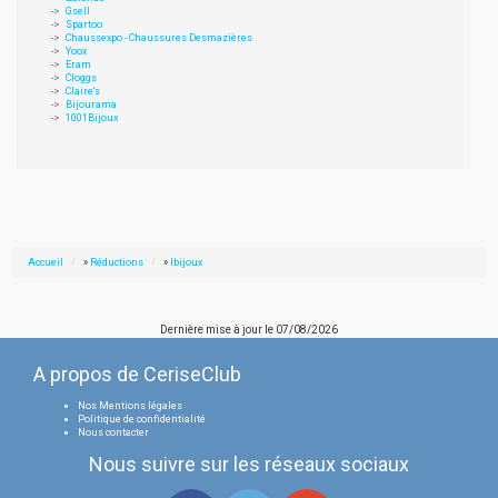
Gsell
Spartoo
Chaussexpo - Chaussures Desmazières
Yoox
Eram
Cloggs
Claire's
Bijourama
1001Bijoux
Accueil
»
Réductions
»
Ibijoux
Dernière mise à jour le
07/08/2026
A propos de CeriseClub
Nos Mentions légales
Politique de confidentialité
Nous contacter
Nous suivre sur les réseaux sociaux