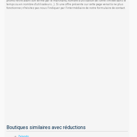
promo retiré avant son terme par le marchand, nombre d'utilisation de l'offre limitée dans le
temps ou en nombre d'utilisateurs...). Si une offre présente sur cette page venait à ne plus
fonctionner, n'hésitez pas nous l'indiquer par l'intermédiaire de notre formulaire de contact.
Boutiques similaires avec réductions
Zalando