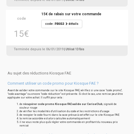
15€ de rabais sur votre commande
code
code :
PB053
détails
15€
Terminée depuis le 06/01/2019
| Utilisé 13 fois
Au sujet des réductions Kiosque FAE
Comment utiliser un code promo pour Kiosque FAE ?
Avant de valider votre commande sur le site Kiosque FAE, vérifiez si une case "code promo",
"code avantage" ou encore "code réduction" est présente. Si c'est le cas, une remise peut être
appliquée sur votre achat. Il suffit pour cela :
de
récupérer code promo Kiosque FAE valide sur CeriseClub
, signalé de
couleur rouge
de vérifier les modalités d'utilisation du code et les restrictions d'usage
de recopier le code fourni dans la case prévue à cet effet sur le site Kiosque FAE
la remise accordée est alors calculée automatiquement
il ne vous reste plus qu'à régler votre commande en profitant du nouveau prix
remisé