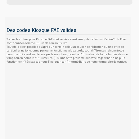
Des codes Kiosque FAE valides
Toutes les offres pour Kiosque FAE sont testées avant leur publication sur CeriseClub. Elles
sont données comme utilisables en août 2026.
Toutefois, il est possible qu'après un certain délai, un coupon de réduction ou une offre en
particulier ne fonctionne pas ou ne fonctionne plus, et cela, pour différentes raisons (code
promo retiré avant son terme par le marchand, nombre d'utilisation de l'offre limitée dans le
temps ou en nombre d'utilisateurs...). Si une offre présente sur cette page venait à ne plus
fonctionner, n'hésitez pas nous l'indiquer par l'intermédiaire de notre formulaire de contact.