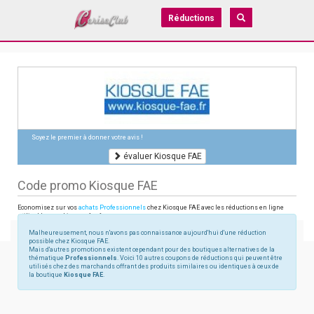
Réductions
Soyez le premier à donner votre avis !
évaluer Kiosque FAE
Code promo Kiosque FAE
Economisez sur vos
achats Professionnels
chez Kiosque FAE avec les réductions en ligne
utilisables sur kiosque-fae.fr
Malheureusement, nous n'avons pas connaissance aujourd'hui d'une réduction
possible chez Kiosque FAE.
Mais d'autres promotions existent cependant pour des boutiques alternatives de la
thématique
Professionnels
. Voici 10 autres coupons de réductions qui peuvent être
utilisés chez des marchands offrant des produits similaires ou identiques à ceux de
la boutique
Kiosque FAE
.