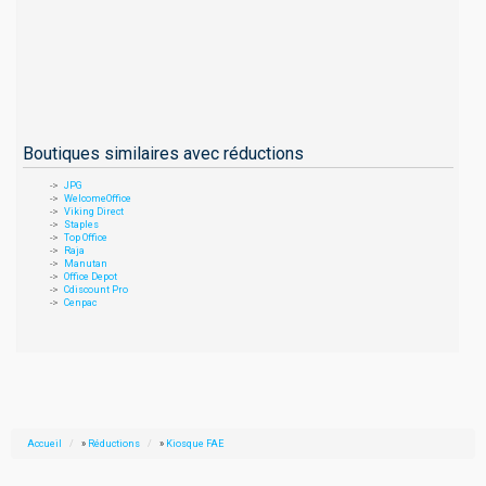
Boutiques similaires avec réductions
JPG
WelcomeOffice
Viking Direct
Staples
Top Office
Raja
Manutan
Office Depot
Cdiscount Pro
Cenpac
Accueil
»
Réductions
»
Kiosque FAE