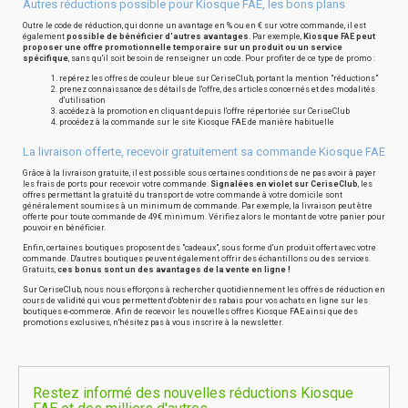
Autres réductions possible pour Kiosque FAE, les bons plans
Outre le code de réduction, qui donne un avantage en % ou en € sur votre commande, il est
également
possible de bénéficier d'autres avantages
. Par exemple,
Kiosque FAE peut
proposer une offre promotionnelle temporaire sur un produit ou un service
spécifique
, sans qu'il soit besoin de renseigner un code. Pour profiter de ce type de promo :
repérez les offres de couleur bleue sur CeriseClub, portant la mention "réductions"
prenez connaissance des détails de l'offre, des articles concernés et des modalités
d'utilisation
accédez à la promotion en cliquant depuis l'offre répertoriée sur CeriseClub
procédez à la commande sur le site Kiosque FAE de manière habituelle
La livraison offerte, recevoir gratuitement sa commande Kiosque FAE
Grâce à la livraison gratuite, il est possible sous certaines conditions de ne pas avoir à payer
les frais de ports pour recevoir votre commande.
Signalées en violet sur CeriseClub
, les
offres permettant la gratuité du transport de votre commande à votre domicile sont
généralement soumises à un minimum de commande. Par exemple, la livraison peut être
offerte pour toute commande de 49€ minimum. Vérifiez alors le montant de votre panier pour
pouvoir en bénéficier.
Enfin, certaines boutiques proposent des "cadeaux", sous forme d'un produit offert avec votre
commande. D'autres boutiques peuvent également offrir des échantillons ou des services.
Gratuits,
ces bonus sont un des avantages de la vente en ligne !
Sur CeriseClub, nous nous efforçons à rechercher quotidiennement les offres de réduction en
cours de validité qui vous permettent d'obtenir des rabais pour vos achats en ligne sur les
boutiques e-commerce. Afin de recevoir les nouvelles offres Kiosque FAE ainsi que des
promotions exclusives, n'hésitez pas à vous inscrire à la newsletter.
Restez informé des nouvelles réductions Kiosque