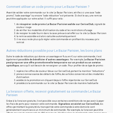
Comment utiliser un code promo pour Le Bazar Parisien ?
Avant de valider votre commande sur le site Le Bazar Parisien, vérifiez si une case "code
promo", "code avantage" ou encore "code réduction" est présente. Si c'est le cas, une remise
peut être appliquée sur votre achat. Il suffit pour cela :
de
récupérer code promo Le Bazar Parisien valide sur CeriseClub
, signalé de
couleur rouge
de vérifier les modalités d'utilisation du code et les restrictions d'usage
de recopier le code fourni dans la case prévue à cet effet sur le site Le Bazar Parisien
la remise accordée est alors calculée automatiquement
il ne vous reste plus qu'à régler votre commande en profitant du nouveau prix
remisé
Autres réductions possible pour Le Bazar Parisien, les bons plans
Outre le code de réduction, qui donne un avantage en % ou en € sur votre commande, il est
également
possible de bénéficier d'autres avantages
. Par exemple,
Le Bazar Parisien
peut proposer une offre promotionnelle temporaire sur un produit ou un service
spécifique
, sans qu'il soit besoin de renseigner un code. Pour profiter de ce type de promo :
repérez les offres de couleur bleue sur CeriseClub, portant la mention "réductions"
prenez connaissance des détails de l'offre, des articles concernés et des modalités
d'utilisation
accédez à la promotion en cliquant depuis l'offre répertoriée sur CeriseClub
procédez à la commande sur le site Le Bazar Parisien de manière habituelle
La livraison offerte, recevoir gratuitement sa commande Le Bazar
Parisien
Grâce à la livraison gratuite, il est possible sous certaines conditions de ne pas avoir à payer
les frais de ports pour recevoir votre commande.
Signalées en violet sur CeriseClub
, les
offres permettant la gratuité du transport de votre commande à votre domicile sont
généralement soumises à un minimum de commande. Par exemple, la livraison peut être