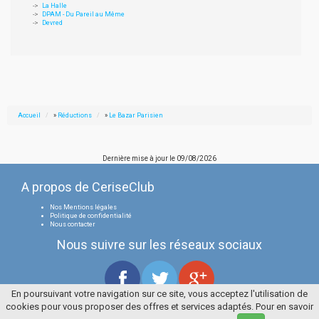
La Halle
DPAM - Du Pareil au Même
Devred
Accueil
»
Réductions
»
Le Bazar Parisien
Dernière mise à jour le
09/08/2026
A propos de CeriseClub
Nos Mentions légales
Politique de confidentialité
Nous contacter
Nous suivre sur les réseaux sociaux
En poursuivant votre navigation sur ce site, vous acceptez l'utilisation de
cookies pour vous proposer des offres et services adaptés. Pour en savoir
Tous droits réservés
La Cerise Bleue 2006 / 2026