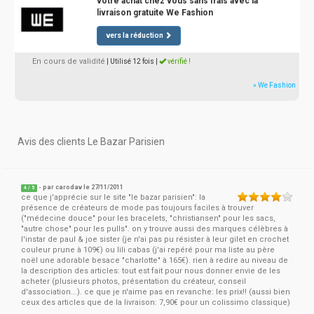
votre achat chez vous sans frais avec la
livraison gratuite We Fashion
vers la réduction
En cours de validité
| Utilisé 12 fois
|
vérifié !
» We Fashion
Avis des clients Le Bazar Parisien
- par
carodav
le 27/11/2011
4
/
5
ce que j'apprécie sur le site "le bazar parisien": la
présence de créateurs de mode pas toujours faciles à trouver
("médecine douce" pour les bracelets, "christiansen" pour les sacs,
"autre chose" pour les pulls". on y trouve aussi des marques célèbres à
l'instar de paul & joe sister (je n'ai pas pu résister à leur gilet en crochet
couleur prune à 109€) ou lili cabas (j'ai repéré pour ma liste au père
noël une adorable besace "charlotte" à 165€). rien à redire au niveau de
la description des articles: tout est fait pour nous donner envie de les
acheter (plusieurs photos, présentation du créateur, conseil
d'association...). ce que je n'aime pas en revanche: les prix!! (aussi bien
ceux des articles que de la livraison: 7,90€ pour un colissimo classique)