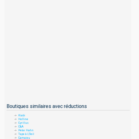
Boutiques similaires avec réductions
Kiabi
Helline
Cyrillus
C&A
Peter Hahn
Tape à L'Oeil
Camaieu