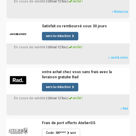
En cours de validité
| Utilisé 12 fois
|
vérifié !
» Modanisa
Satisfait ou remboursé sous 30 jours
vers la réduction
En cours de validité
| Utilisé 12 fois
|
vérifié !
» Jack & Jones
votre achat chez vous sans frais avec la
livraison gratuite Rad
vers la réduction
En cours de validité
| Utilisé 12 fois
|
vérifié !
» Rad
Frais de port offerts AtelierGS
Code : NK****
voir