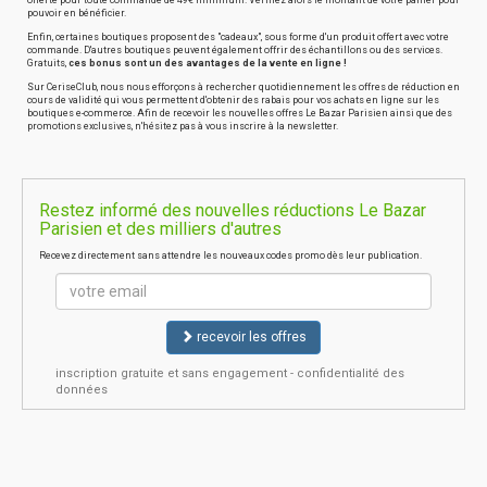
offerte pour toute commande de 49€ minimum. Vérifiez alors le montant de votre panier pour
pouvoir en bénéficier.
Enfin, certaines boutiques proposent des "cadeaux", sous forme d'un produit offert avec votre
commande. D'autres boutiques peuvent également offrir des échantillons ou des services.
Gratuits,
ces bonus sont un des avantages de la vente en ligne !
Sur CeriseClub, nous nous efforçons à rechercher quotidiennement les offres de réduction en
cours de validité qui vous permettent d'obtenir des rabais pour vos achats en ligne sur les
boutiques e-commerce. Afin de recevoir les nouvelles offres Le Bazar Parisien ainsi que des
promotions exclusives, n'hésitez pas à vous inscrire à la newsletter.
Restez informé des nouvelles réductions Le Bazar
Parisien et des milliers d'autres
Recevez directement sans attendre les nouveaux codes promo dès leur publication.
recevoir les offres
inscription gratuite et sans engagement - confidentialité des
données