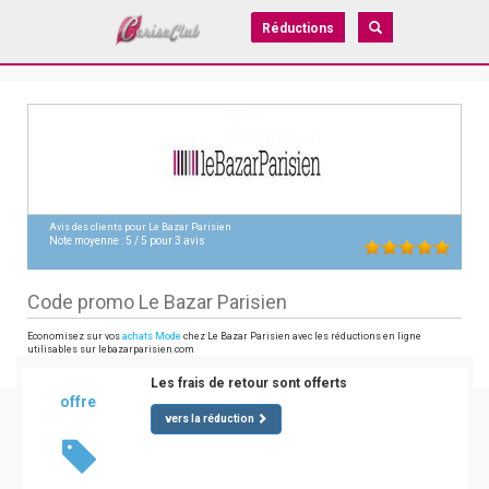
Réductions
Avis des clients pour
Le Bazar Parisien
Note moyenne :
5
/
5
pour
3
avis
Code promo Le Bazar Parisien
Economisez sur vos
achats Mode
chez Le Bazar Parisien avec les réductions en ligne
utilisables sur lebazarparisien.com
Les frais de retour sont offerts
offre
vers la réduction