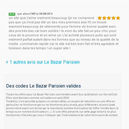
- par
ahes1985
le 06/08/2010
5
/
5
un site que j'aime vraiment beaucoup (je ne comprend
pas que ça n'est pas été un des mes premiers avis !!!) on trouve
vraiment beaucoup de vêtements pour femme de bonne qualité avec
des prix très bas car bien soldés ! le nom du site fait un peu chic pour
ceux de la province et on aime ça ! j'ai acheté plusieurs pulls qui sont
vraiment parfait autant dans les formes que au niveau de la qualité de la
maille. commande rapide car le site est très bien fait et très agréable et
livraison dans les temps ! un super site !
+ 1 autres avis sur Le Bazar Parisien
Des codes Le Bazar Parisien valides
Toutes les offres pour Le Bazar Parisien sont testées avant leur publication sur CeriseClub.
Elles sont données comme utilisables en août 2026.
Toutefois, il est possible qu'après un certain délai, un coupon de réduction ou une offre en
particulier ne fonctionne pas ou ne fonctionne plus, et cela, pour différentes raisons (code
promo retiré avant son terme par le marchand, nombre d'utilisation de l'offre limitée dans le
temps ou en nombre d'utilisateurs...). Si une offre présente sur cette page venait à ne plus
fonctionner, n'hésitez pas nous l'indiquer par l'intermédiaire de notre formulaire de contact.