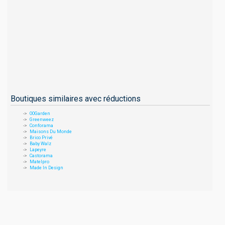
Boutiques similaires avec réductions
OOGarden
Greenweez
Conforama
Maisons Du Monde
Brico Privé
Baby Walz
Lapeyre
Castorama
Matelpro
Made In Design