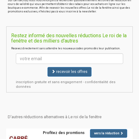
Sur CeriseClub, nous nous efforçons à rechercher quotidiennement les offres de réduction en
cours de validité qui vous permettent d'obtenir des rabais pour vos achats en ligne sur les
boutiques e-commerce. Afin de recevoir les nouvelles offres Le roi de la fenêtre ainsi que des
promotions exclusives, n'hésitez pas à vous inscrire à la newsletter.
Restez informé des nouvelles réductions Le roi de la
fenêtre et des milliers d'autres
Recevez directement sans attendre les nouveaux codes promo dès leur publication.
recevoir les offres
inscription gratuite et sans engagement - confidentialité des
données
D'autres réductions alternatives à Le roi de la fenêtre
Profitez des promtions
vers la réduction