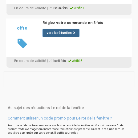
En cours de validité
| Utilisé 36 fois
|
vérifié !
Réglez votre commande en 3 fois
offre
vers la réduction
En cours de validité
| Utilisé 8 fois
|
vérifié !
Au sujet des réductions Le roi de la fenêtre
Comment utiliser un code promo pour Le roi de la fenêtre ?
Avant de valider votre commande sur le site Le roi de la fenêtre, vérifiez si une case "code
promo", "code avantage" ou encore "code réduction" est présente. Si c'est le cas, une remise
peut être appliquée sur votre achat. Il suffit pour cela :