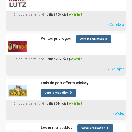
En cours de validité
| Utilisé 768 fois
|
vérifié !
» Carré Lutz
Ventes privilèges
vers la réduction
En cours de validité
| Utilisé 2253 fois
|
vérifié !
» Pier Import
Frais de port offerts Wickey
vers la réduction
En cours de validité
| Utilisé 844 fois
|
vérifié !
» Wickey
Les immanquables
vers la réduction