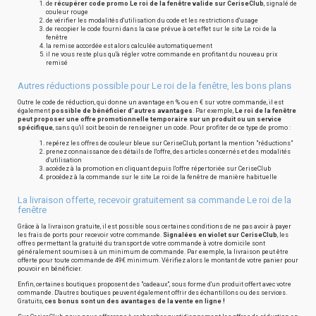
de
récupérer code promo Le roi de la fenêtre valide sur CeriseClub
, signalé de
couleur rouge
de vérifier les modalités d'utilisation du code et les restrictions d'usage
de recopier le code fourni dans la case prévue à cet effet sur le site Le roi de la
fenêtre
la remise accordée est alors calculée automatiquement
il ne vous reste plus qu'à régler votre commande en profitant du nouveau prix
remisé
Autres réductions possible pour Le roi de la fenêtre, les bons plans
Outre le code de réduction, qui donne un avantage en % ou en € sur votre commande, il est
également
possible de bénéficier d'autres avantages
. Par exemple,
Le roi de la fenêtre
peut proposer une offre promotionnelle temporaire sur un produit ou un service
spécifique
, sans qu'il soit besoin de renseigner un code. Pour profiter de ce type de promo :
repérez les offres de couleur bleue sur CeriseClub, portant la mention "réductions"
prenez connaissance des détails de l'offre, des articles concernés et des modalités
d'utilisation
accédez à la promotion en cliquant depuis l'offre répertoriée sur CeriseClub
procédez à la commande sur le site Le roi de la fenêtre de manière habituelle
La livraison offerte, recevoir gratuitement sa commande Le roi de la
fenêtre
Grâce à la livraison gratuite, il est possible sous certaines conditions de ne pas avoir à payer
les frais de ports pour recevoir votre commande.
Signalées en violet sur CeriseClub
, les
offres permettant la gratuité du transport de votre commande à votre domicile sont
généralement soumises à un minimum de commande. Par exemple, la livraison peut être
offerte pour toute commande de 49€ minimum. Vérifiez alors le montant de votre panier pour
pouvoir en bénéficier.
Enfin, certaines boutiques proposent des "cadeaux", sous forme d'un produit offert avec votre
commande. D'autres boutiques peuvent également offrir des échantillons ou des services.
Gratuits,
ces bonus sont un des avantages de la vente en ligne !