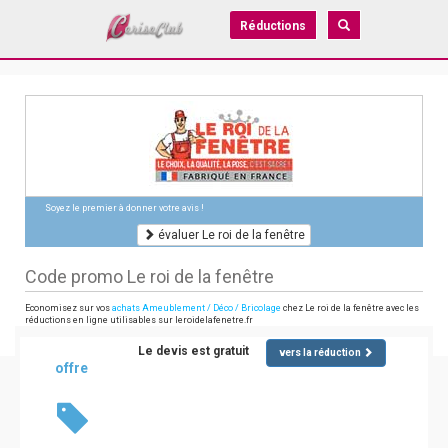
Réductions
Soyez le premier à donner votre avis !
évaluer Le roi de la fenêtre
Code promo Le roi de la fenêtre
Economisez sur vos
achats Ameublement / Déco / Bricolage
chez Le roi de la fenêtre avec les
réductions en ligne utilisables sur leroidelafenetre.fr
Le devis est gratuit
vers la réduction
offre