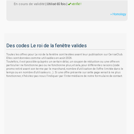
En cours de validité
| Utilisé 65 fois
|
vérifié !
» Homology
Des codes Le roi de la fenêtre valides
Toutes les offres pour Le roi de la fenêtre sont testées avant leur publication sur CeriseClub.
Elles sont données comme utilisables en août 2026.
Toutefois, il est possible qu'après un certain délai, un coupon de réduction ou une offre en
particulier ne fonctionne pas ou ne fonctionne plus, et cela, pour différentes raisons (code
promo retiré avant son terme par le marchand, nombre d'utilisation de l'offre limitée dans le
temps ou en nombre d'utilisateurs...). Si une offre présente sur cette page venait à ne plus
fonctionner, n'hésitez pas nous l'indiquer par l'intermédiaire de notre formulaire de contact.