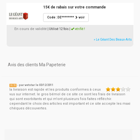
15€ de rabais sur votre commande
Code : DE********
voir
En cours de validité
| Utilisé 12 fois
|
vérifié !
» Le Géant Des Beaux-Arts
Avis des clients Ma Papeterie
- par
vetstar
le 03/12/2011
3
/
5
la livraison est rapide et les produits conformes à ceux
vus sur internet. le gros bémol de ce site ce sont les frais de livraison
qui sont exorbitants et qui m'ont plusieurs fois faites réfléchir.
cependant le choix des articles est important et ce site accepte les maxi
chèques découvertes.