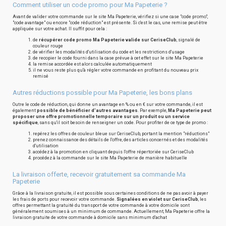
Comment utiliser un code promo pour Ma Papeterie ?
Avant de valider votre commande sur le site Ma Papeterie, vérifiez si une case "code promo",
"code avantage" ou encore "code réduction" est présente. Si c'est le cas, une remise peut être
appliquée sur votre achat. Il suffit pour cela :
de
récupérer code promo Ma Papeterie valide sur CeriseClub
, signalé de
couleur rouge
de vérifier les modalités d'utilisation du code et les restrictions d'usage
de recopier le code fourni dans la case prévue à cet effet sur le site Ma Papeterie
la remise accordée est alors calculée automatiquement
il ne vous reste plus qu'à régler votre commande en profitant du nouveau prix
remisé
Autres réductions possible pour Ma Papeterie, les bons plans
Outre le code de réduction, qui donne un avantage en % ou en € sur votre commande, il est
également
possible de bénéficier d'autres avantages
. Par exemple,
Ma Papeterie peut
proposer une offre promotionnelle temporaire sur un produit ou un service
spécifique
, sans qu'il soit besoin de renseigner un code. Pour profiter de ce type de promo :
repérez les offres de couleur bleue sur CeriseClub, portant la mention "réductions"
prenez connaissance des détails de l'offre, des articles concernés et des modalités
d'utilisation
accédez à la promotion en cliquant depuis l'offre répertoriée sur CeriseClub
procédez à la commande sur le site Ma Papeterie de manière habituelle
La livraison offerte, recevoir gratuitement sa commande Ma
Papeterie
Grâce à la livraison gratuite, il est possible sous certaines conditions de ne pas avoir à payer
les frais de ports pour recevoir votre commande.
Signalées en violet sur CeriseClub
, les
offres permettant la gratuité du transport de votre commande à votre domicile sont
généralement soumises à un minimum de commande. Actuellement, Ma Papeterie offre la
livraison gratuite de votre commande à domicile sans minimum d'achat