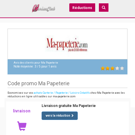
Réductions
Avis des clients pour
Ma Papeterie
Note moyenne :
3
/
5
pour
1
avis
Code promo Ma Papeterie
Economisez sur vos
achats Carterie / Papeterie / Loisirs Créatifs
chez Ma Papeterie avec les
réductions en ligne utilisables sur ma-papeterie.com
Livraison gratuite Ma Papeterie
livraison
vers la réduction