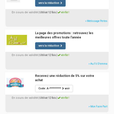
vers la réduction
En cours de validité
| Utilisé 12 fois
|
vérifié !
» Metissage Perles
La page des promotions : retrouvez les
meilleures offres toute l'année
vers la réduction
En cours de validité
| Utilisé 12 fois
|
vérifié !
» Au Fil D'emma
Recevez une réduction de 5% sur votre
achat
Code : A-*********
voir
En cours de validité
| Utilisé 12 fois
|
vérifié !
» Mon Faire Part