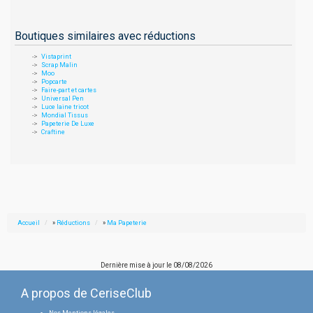
Boutiques similaires avec réductions
Vistaprint
Scrap Malin
Moo
Popcarte
Faire-part et cartes
Universal Pen
Luce laine tricot
Mondial Tissus
Papeterie De Luxe
Craftine
Accueil
»
Réductions
»
Ma Papeterie
Dernière mise à jour le
08/08/2026
A propos de CeriseClub