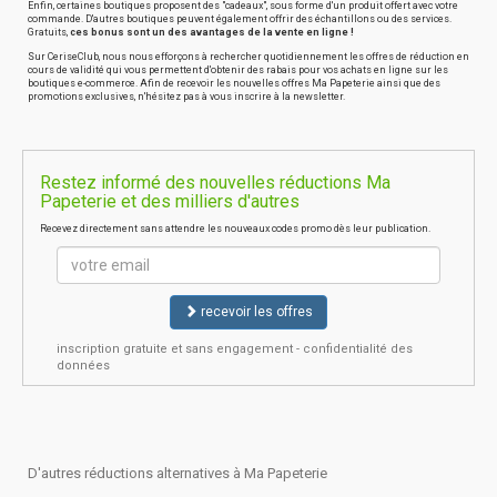
Enfin, certaines boutiques proposent des "cadeaux", sous forme d'un produit offert avec votre
commande. D'autres boutiques peuvent également offrir des échantillons ou des services.
Gratuits,
ces bonus sont un des avantages de la vente en ligne !
Sur CeriseClub, nous nous efforçons à rechercher quotidiennement les offres de réduction en
cours de validité qui vous permettent d'obtenir des rabais pour vos achats en ligne sur les
boutiques e-commerce. Afin de recevoir les nouvelles offres Ma Papeterie ainsi que des
promotions exclusives, n'hésitez pas à vous inscrire à la newsletter.
Restez informé des nouvelles réductions Ma
Papeterie et des milliers d'autres
Recevez directement sans attendre les nouveaux codes promo dès leur publication.
recevoir les offres
inscription gratuite et sans engagement - confidentialité des
données
D'autres réductions alternatives à Ma Papeterie