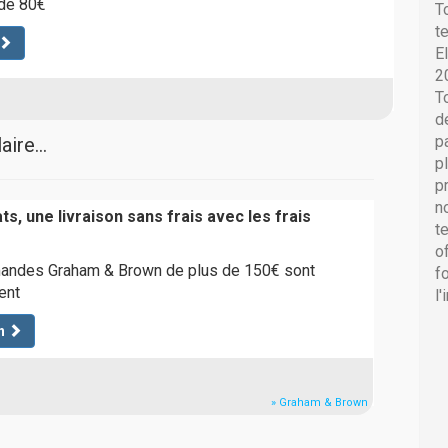
de 80€
T
t
E
2
T
d
p
ire...
p
p
n
s, une livraison sans frais avec les frais
t
o
andes Graham & Brown de plus de 150€ sont
f
ent
l
n
» Graham & Brown