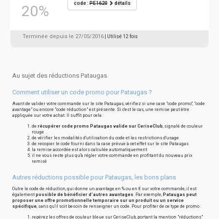
code :
PE1620
détails
20%
Terminée depuis le 27/05/2016
| Utilisé 12 fois
Au sujet des réductions Pataugas
Comment utiliser un code promo pour Pataugas ?
Avant de valider votre commande sur le site Pataugas, vérifiez si une case "code promo", "code
avantage" ou encore "code réduction" est présente. Si c'est le cas, une remise peut être
appliquée sur votre achat. Il suffit pour cela :
de
récupérer code promo Pataugas valide sur CeriseClub
, signalé de couleur
rouge
de vérifier les modalités d'utilisation du code et les restrictions d'usage
de recopier le code fourni dans la case prévue à cet effet sur le site Pataugas
la remise accordée est alors calculée automatiquement
il ne vous reste plus qu'à régler votre commande en profitant du nouveau prix
remisé
Autres réductions possible pour Pataugas, les bons plans
Outre le code de réduction, qui donne un avantage en % ou en € sur votre commande, il est
également
possible de bénéficier d'autres avantages
. Par exemple,
Pataugas peut
proposer une offre promotionnelle temporaire sur un produit ou un service
spécifique
, sans qu'il soit besoin de renseigner un code. Pour profiter de ce type de promo :
repérez les offres de couleur bleue sur CeriseClub, portant la mention "réductions"