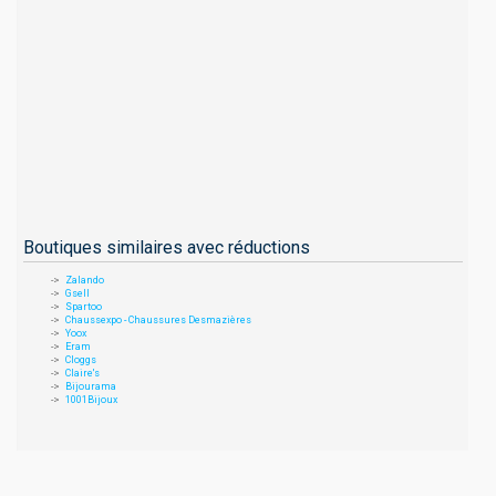
Boutiques similaires avec réductions
Zalando
Gsell
Spartoo
Chaussexpo - Chaussures Desmazières
Yoox
Eram
Cloggs
Claire's
Bijourama
1001Bijoux