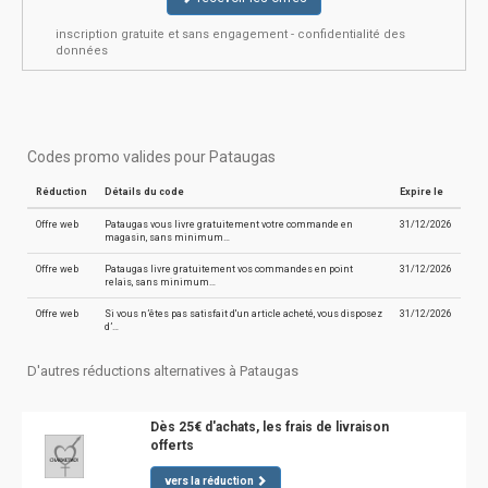
inscription gratuite et sans engagement - confidentialité des
données
Codes promo valides pour Pataugas
Réduction
Détails du code
Expire le
Offre web
Pataugas vous livre gratuitement votre commande en
31/12/2026
magasin, sans minimum…
Offre web
Pataugas livre gratuitement vos commandes en point
31/12/2026
relais, sans minimum…
Offre web
Si vous n’êtes pas satisfait d'un article acheté, vous disposez
31/12/2026
d’…
D'autres réductions alternatives à Pataugas
Dès 25€ d'achats, les frais de livraison
offerts
vers la réduction