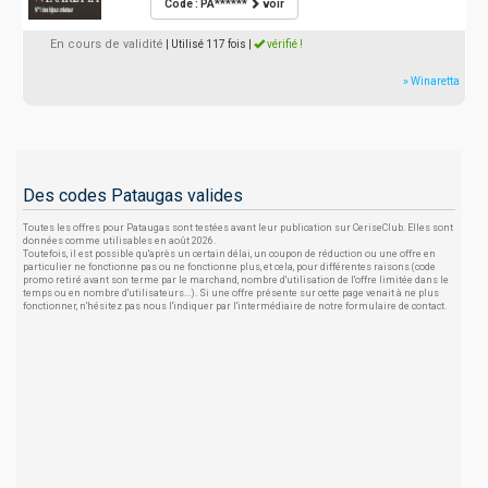
Code : PA******
voir
En cours de validité
| Utilisé 117 fois
|
vérifié !
» Winaretta
Des codes Pataugas valides
Toutes les offres pour Pataugas sont testées avant leur publication sur CeriseClub. Elles sont
données comme utilisables en août 2026.
Toutefois, il est possible qu'après un certain délai, un coupon de réduction ou une offre en
particulier ne fonctionne pas ou ne fonctionne plus, et cela, pour différentes raisons (code
promo retiré avant son terme par le marchand, nombre d'utilisation de l'offre limitée dans le
temps ou en nombre d'utilisateurs...). Si une offre présente sur cette page venait à ne plus
fonctionner, n'hésitez pas nous l'indiquer par l'intermédiaire de notre formulaire de contact.