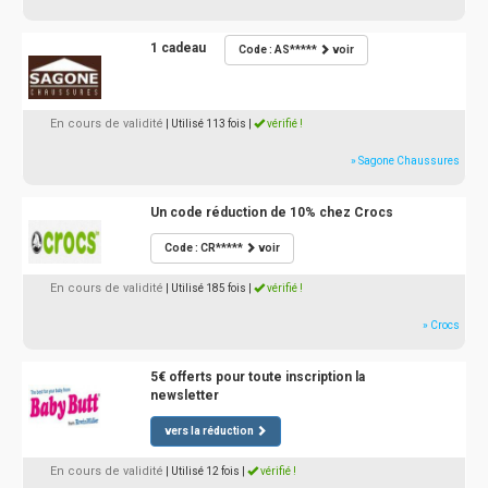
1 cadeau
Code : AS*****
voir
En cours de validité
| Utilisé 113 fois
|
vérifié !
» Sagone Chaussures
Un code réduction de 10% chez Crocs
Code : CR*****
voir
En cours de validité
| Utilisé 185 fois
|
vérifié !
» Crocs
5€ offerts pour toute inscription la
newsletter
vers la réduction
En cours de validité
| Utilisé 12 fois
|
vérifié !