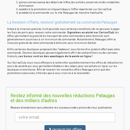
prenez connaissance des détails de l'offre, des articles concernés et des modalités
d'utilisation
accédez à la promotion en cliquant depuis l'offre répertoriée sur CeriseClub
procédez à la commande sur le site Pataugas de manière habituelle
La livraison offerte, recevoir gratuitement sa commande Pataugas
Grâce à la livraison gratuite, il est possible sous certaines conditions de ne pas avoir à payer
les frais de ports pour recevoir votre commande.
Signalées en violet sur CeriseClub
, les
offres permettant la gratuité du transport de votre commande à votre domicile sont
généralement soumises à un minimum de commande. Actuellement, Pataugas offre la
livraison gratuite de votre commande à domicile sans minimum d'achat
Enfin, certaines boutiques proposent des "cadeaux", sous forme d'un produit offert avec votre
commande. D'autres boutiques peuvent également offrir des échantillons ou des services.
Gratuits,
ces bonus sont un des avantages de la vente en ligne !
Sur CeriseClub, nous nous efforçons à rechercher quotidiennement les offres de réduction en
cours de validité qui vous permettent d'obtenir des rabais pour vos achats en ligne sur les
boutiques e-commerce. Afin de recevoir les nouvelles offres Pataugas ainsi que des
promotions exclusives, n'hésitez pas à vous inscrire à la newsletter.
Restez informé des nouvelles réductions Pataugas
et des milliers d'autres
Recevez directement sans attendre les nouveaux codes promo dès leur publication.
recevoir les offres