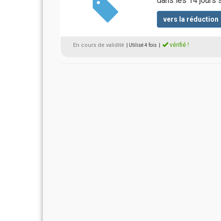
dans les 14 jours s
vers la réduction
vérifié !
En cours de validité
| Utilisé 4 fois
|