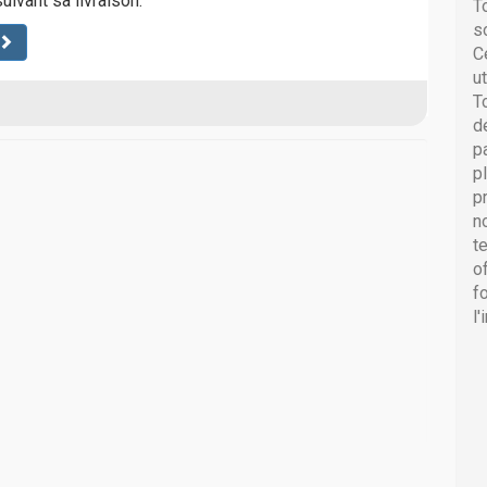
uivant sa livraison.
T
s
C
u
T
d
p
p
p
n
t
o
f
l