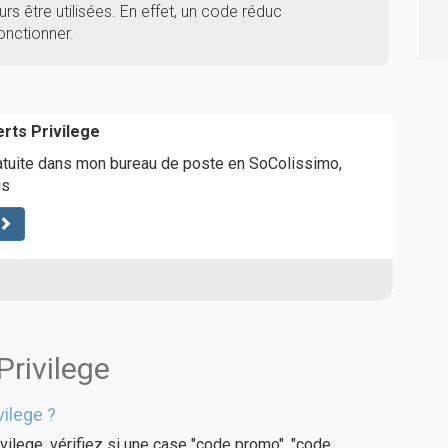
rs être utilisées. En effet, un code réduc
onctionner.
erts Privilege
ratuite dans mon bureau de poste en SoColissimo,
is
Privilege
ilege ?
vilege, vérifiez si une case "code promo", "code