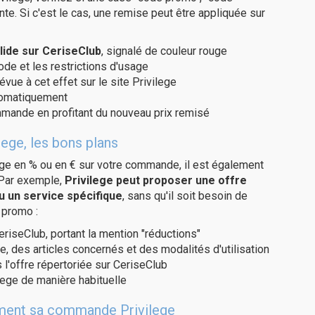
te. Si c'est le cas, une remise peut être appliquée sur
lide sur CeriseClub
, signalé de couleur rouge
code et les restrictions d'usage
évue à cet effet sur le site Privilege
utomatiquement
ommande en profitant du nouveau prix remisé
lege, les bons plans
age en % ou en € sur votre commande, il est également
 Par exemple,
Privilege peut proposer une offre
u un service spécifique
, sans qu'il soit besoin de
 promo :
eriseClub, portant la mention "réductions"
e, des articles concernés et des modalités d'utilisation
 l'offre répertoriée sur CeriseClub
lege de manière habituelle
tement sa commande Privilege