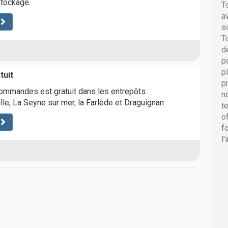
stockage.
T
a
s
T
d
p
p
tuit
p
commandes est gratuit dans les entrepôts
n
lle, La Seyne sur mer, la Farlède et Draguignan
t
o
f
l