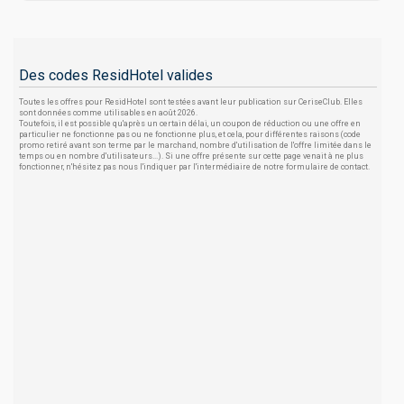
Des codes ResidHotel valides
Toutes les offres pour ResidHotel sont testées avant leur publication sur CeriseClub. Elles
sont données comme utilisables en août 2026.
Toutefois, il est possible qu'après un certain délai, un coupon de réduction ou une offre en
particulier ne fonctionne pas ou ne fonctionne plus, et cela, pour différentes raisons (code
promo retiré avant son terme par le marchand, nombre d'utilisation de l'offre limitée dans le
temps ou en nombre d'utilisateurs...). Si une offre présente sur cette page venait à ne plus
fonctionner, n'hésitez pas nous l'indiquer par l'intermédiaire de notre formulaire de contact.