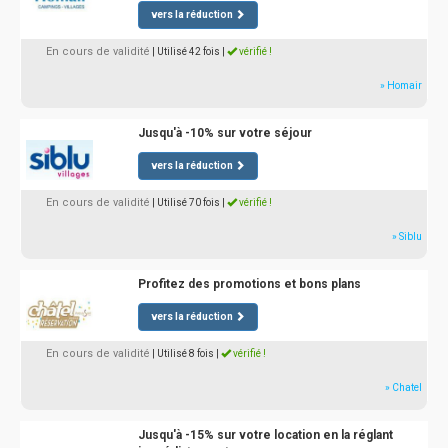
vers la réduction
En cours de validité
| Utilisé 42 fois
|
vérifié !
» Homair
Jusqu'à -10% sur votre séjour
vers la réduction
En cours de validité
| Utilisé 70 fois
|
vérifié !
» Siblu
Profitez des promotions et bons plans
vers la réduction
En cours de validité
| Utilisé 8 fois
|
vérifié !
» Chatel
Jusqu'à -15% sur votre location en la réglant