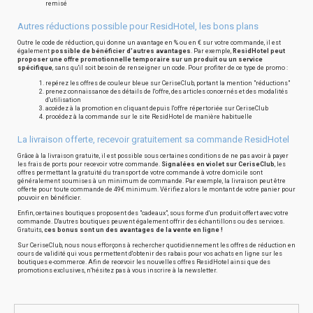
remisé
Autres réductions possible pour ResidHotel, les bons plans
Outre le code de réduction, qui donne un avantage en % ou en € sur votre commande, il est
également
possible de bénéficier d'autres avantages
. Par exemple,
ResidHotel peut
proposer une offre promotionnelle temporaire sur un produit ou un service
spécifique
, sans qu'il soit besoin de renseigner un code. Pour profiter de ce type de promo :
repérez les offres de couleur bleue sur CeriseClub, portant la mention "réductions"
prenez connaissance des détails de l'offre, des articles concernés et des modalités
d'utilisation
accédez à la promotion en cliquant depuis l'offre répertoriée sur CeriseClub
procédez à la commande sur le site ResidHotel de manière habituelle
La livraison offerte, recevoir gratuitement sa commande ResidHotel
Grâce à la livraison gratuite, il est possible sous certaines conditions de ne pas avoir à payer
les frais de ports pour recevoir votre commande.
Signalées en violet sur CeriseClub
, les
offres permettant la gratuité du transport de votre commande à votre domicile sont
généralement soumises à un minimum de commande. Par exemple, la livraison peut être
offerte pour toute commande de 49€ minimum. Vérifiez alors le montant de votre panier pour
pouvoir en bénéficier.
Enfin, certaines boutiques proposent des "cadeaux", sous forme d'un produit offert avec votre
commande. D'autres boutiques peuvent également offrir des échantillons ou des services.
Gratuits,
ces bonus sont un des avantages de la vente en ligne !
Sur CeriseClub, nous nous efforçons à rechercher quotidiennement les offres de réduction en
cours de validité qui vous permettent d'obtenir des rabais pour vos achats en ligne sur les
boutiques e-commerce. Afin de recevoir les nouvelles offres ResidHotel ainsi que des
promotions exclusives, n'hésitez pas à vous inscrire à la newsletter.