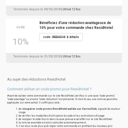
Terminée depuis le 09/05/2018
| Utilisé 12 fois
Bénéficiez d'une réduction avantageuse de
code
10% pour votre commande chez ResidHotel
code :
REDUC10
détails
10%
Terminée depuis le 31/03/2018
| Utilisé 12 fois
Au sujet des réductions ResidHotel
Comment utiliser un code promo pour ResidHotel ?
Avant de valider votre commande sur le site ResidHotel, vérifiez si une case "code promo",
"code avantage" ou encore "code réduction" est présente. Si c'est le cas, une remise peut être
appliquée sur votre achat. Il suffit pour cela :
de
récupérer code promo ResidHotel valide sur CeriseClub
, signalé de couleur
rouge
de vérifier les modalités d'utilisation du code et les restrictions d'usage
de recopier le code fourni dans la case prévue à cet effet sur le site ResidHotel
la remise accordée est alors calculée automatiquement
il ne vous reste plus qu'à régler votre commande en profitant du nouveau prix