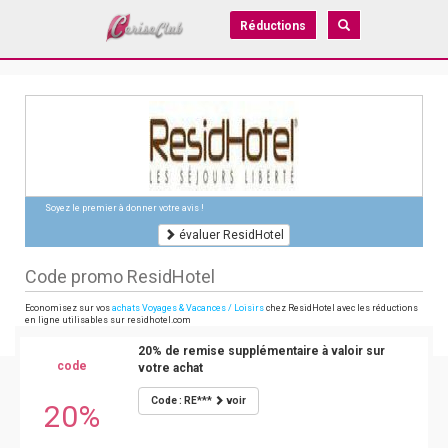
Réductions
Soyez le premier à donner votre avis !
évaluer ResidHotel
Code promo ResidHotel
Economisez sur vos
achats Voyages & Vacances / Loisirs
chez ResidHotel avec les réductions
en ligne utilisables sur residhotel.com
20% de remise supplémentaire à valoir sur
code
votre achat
Code : RE***
voir
20%