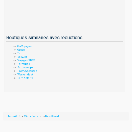
Boutiques similaires avec réductions
Go Voyages
Opodo
Tui
EasyJet
Voyages SNCF
Formule 1
Futuroscope
Promovacances
Weekendesk
Parc Astérix
Accueil
»
Réductions
»
ResidHotel