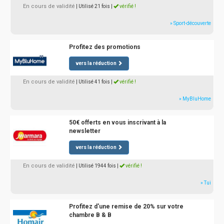
En cours de validité
| Utilisé 21 fois
|
vérifié !
» Sport-découverte
Profitez des promotions
vers la réduction
En cours de validité
| Utilisé 41 fois
|
vérifié !
» MyBluHome
50€ offerts en vous inscrivant à la
newsletter
vers la réduction
En cours de validité
| Utilisé 1944 fois
|
vérifié !
» Tui
Profitez d'une remise de 20% sur votre
chambre B & B