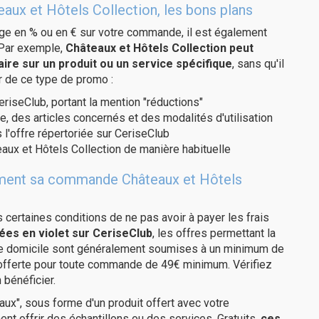
aux et Hôtels Collection, les bons plans
age en % ou en € sur votre commande, il est également
 Par exemple,
Châteaux et Hôtels Collection peut
re sur un produit ou un service spécifique
, sans qu'il
r de ce type de promo :
eriseClub, portant la mention "réductions"
e, des articles concernés et des modalités d'utilisation
 l'offre répertoriée sur CeriseClub
aux et Hôtels Collection de manière habituelle
itement sa commande Châteaux et Hôtels
us certaines conditions de ne pas avoir à payer les frais
ées en violet sur CeriseClub
, les offres permettant la
tre domicile sont généralement soumises à un minimum de
 offerte pour toute commande de 49€ minimum. Vérifiez
 bénéficier.
ux", sous forme d'un produit offert avec votre
 offrir des échantillons ou des services. Gratuits,
ces