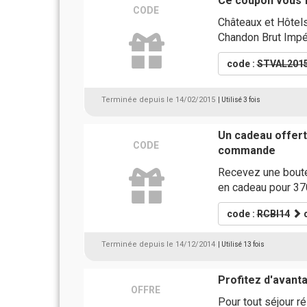
Ce coupon vous fa
CODE
Châteaux et Hôtels
Chandon Brut Impér
code :
STVAL201
Terminée depuis le 14/02/2015
| Utilisé 3 fois
Un cadeau offert
CODE
commande
Recevez une boute
en cadeau pour 37
code :
RCBI14
d
Terminée depuis le 14/12/2014
| Utilisé 13 fois
Profitez d'avanta
OFFRE
Pour tout séjour r