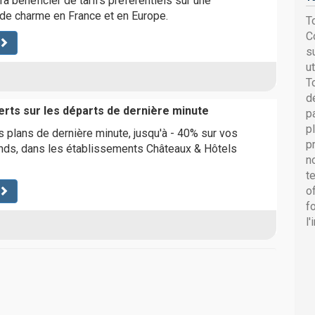
ra bénéficier de tarifs préférentiels sur une
 de charme en France et en Europe.
T
C
s
u
T
d
erts sur les départs de dernière minute
p
p
 plans de dernière minute, jusqu'à - 40% sur vos
p
nds, dans les établissements Châteaux & Hôtels
n
t
o
f
l