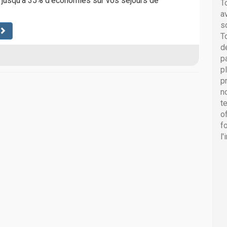
r jusqu'à 35% d'économies sur vos séjours de
T
a
s
T
d
p
p
p
n
t
o
f
l