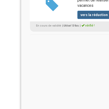
permet de réalise
vacances
vers la réduction
vérifié !
En cours de validité
| Utilisé 13 fois
|