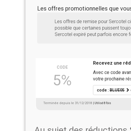
Les offres promotionnelles que vo
Les offres de remise pour Sercotel c
possible que certaines puissent toujou
Sercotel expiré peut parfois encore f
Recevez une rédu
CODE
Avec ce code avant
5%
votre prochaine ré
code :
BLUE05
Terminée depuis le 31/12/2018
| Utilisé 8 fois
Au sujet des réductions 