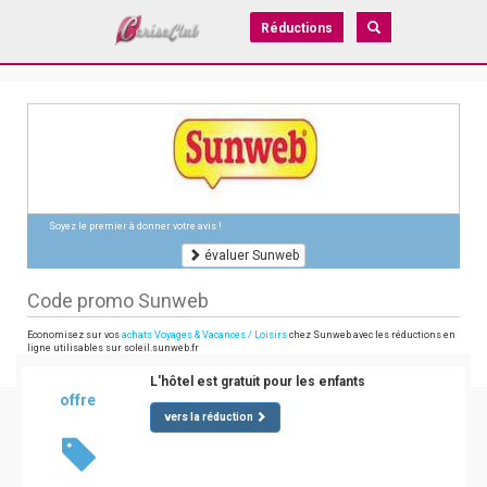
Réductions
Soyez le premier à donner votre avis !
évaluer Sunweb
Code promo Sunweb
Economisez sur vos
achats Voyages & Vacances / Loisirs
chez Sunweb avec les réductions en
ligne utilisables sur soleil.sunweb.fr
L'hôtel est gratuit pour les enfants
offre
vers la réduction