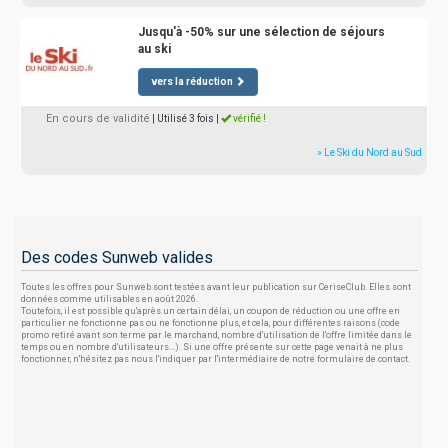
Jusqu'à -50% sur une sélection de séjours
au ski
vers la réduction
En cours de validité
| Utilisé 3 fois
|
vérifié !
» Le Ski du Nord au Sud
Des codes Sunweb valides
Toutes les offres pour Sunweb sont testées avant leur publication sur CeriseClub. Elles sont
données comme utilisables en août 2026.
Toutefois, il est possible qu'après un certain délai, un coupon de réduction ou une offre en
particulier ne fonctionne pas ou ne fonctionne plus, et cela, pour différentes raisons (code
promo retiré avant son terme par le marchand, nombre d'utilisation de l'offre limitée dans le
temps ou en nombre d'utilisateurs...). Si une offre présente sur cette page venait à ne plus
fonctionner, n'hésitez pas nous l'indiquer par l'intermédiaire de notre formulaire de contact.