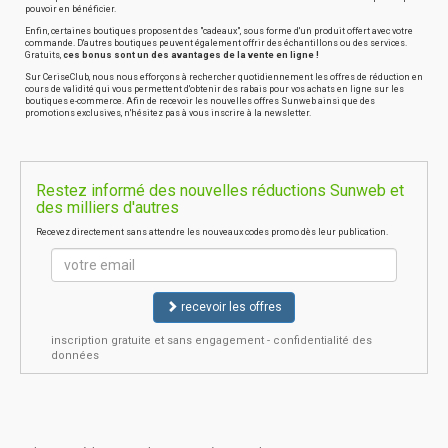
pouvoir en bénéficier.
Enfin, certaines boutiques proposent des "cadeaux", sous forme d'un produit offert avec votre
commande. D'autres boutiques peuvent également offrir des échantillons ou des services.
Gratuits,
ces bonus sont un des avantages de la vente en ligne !
Sur CeriseClub, nous nous efforçons à rechercher quotidiennement les offres de réduction en
cours de validité qui vous permettent d'obtenir des rabais pour vos achats en ligne sur les
boutiques e-commerce. Afin de recevoir les nouvelles offres Sunweb ainsi que des
promotions exclusives, n'hésitez pas à vous inscrire à la newsletter.
Restez informé des nouvelles réductions Sunweb et
des milliers d'autres
Recevez directement sans attendre les nouveaux codes promo dès leur publication.
recevoir les offres
inscription gratuite et sans engagement - confidentialité des
données