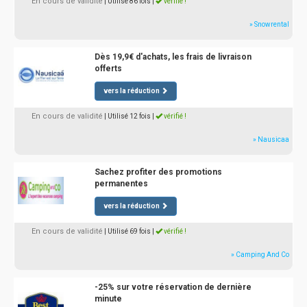
En cours de validité
| Utilisé 86 fois
|
vérifié !
» Snowrental
Dès 19,9€ d'achats, les frais de livraison
offerts
vers la réduction
En cours de validité
| Utilisé 12 fois
|
vérifié !
» Nausicaa
Sachez profiter des promotions
permanentes
vers la réduction
En cours de validité
| Utilisé 69 fois
|
vérifié !
» Camping And Co
-25% sur votre réservation de dernière
minute