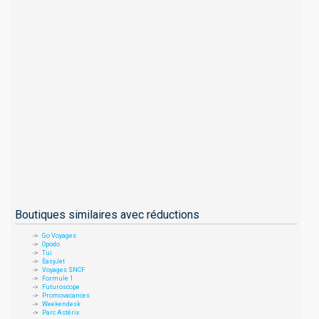
Boutiques similaires avec réductions
Go Voyages
Opodo
Tui
EasyJet
Voyages SNCF
Formule 1
Futuroscope
Promovacances
Weekendesk
Parc Astérix