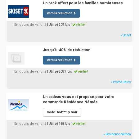
Un pack offert pour les familles nombreuses
vers la réduction
En cours de validité
| Utilisé 209 fois
|
vérifié !
» Skiset
Jusqu'à -40% de réduction
vers la réduction
En cours de validité
| Utilisé 3081 fois
|
vérifié !
» Promo Parcs
Un cadeau vous est proposé pour votre
commande Résidence Néméa
Code : NM***
voir
En cours de validité
| Utilisé 138 fois
|
vérifié !
» Résidence Néméa