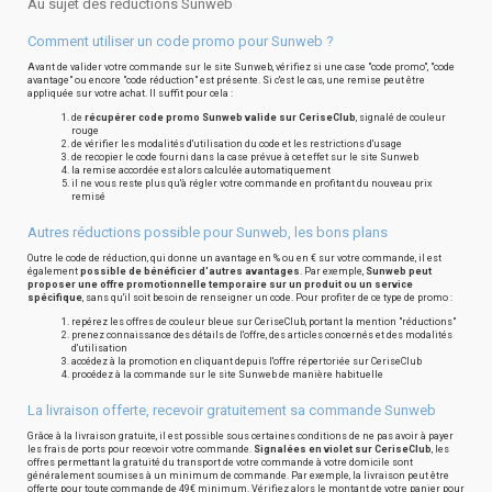
Au sujet des réductions Sunweb
Comment utiliser un code promo pour Sunweb ?
Avant de valider votre commande sur le site Sunweb, vérifiez si une case "code promo", "code
avantage" ou encore "code réduction" est présente. Si c'est le cas, une remise peut être
appliquée sur votre achat. Il suffit pour cela :
de
récupérer code promo Sunweb valide sur CeriseClub
, signalé de couleur
rouge
de vérifier les modalités d'utilisation du code et les restrictions d'usage
de recopier le code fourni dans la case prévue à cet effet sur le site Sunweb
la remise accordée est alors calculée automatiquement
il ne vous reste plus qu'à régler votre commande en profitant du nouveau prix
remisé
Autres réductions possible pour Sunweb, les bons plans
Outre le code de réduction, qui donne un avantage en % ou en € sur votre commande, il est
également
possible de bénéficier d'autres avantages
. Par exemple,
Sunweb peut
proposer une offre promotionnelle temporaire sur un produit ou un service
spécifique
, sans qu'il soit besoin de renseigner un code. Pour profiter de ce type de promo :
repérez les offres de couleur bleue sur CeriseClub, portant la mention "réductions"
prenez connaissance des détails de l'offre, des articles concernés et des modalités
d'utilisation
accédez à la promotion en cliquant depuis l'offre répertoriée sur CeriseClub
procédez à la commande sur le site Sunweb de manière habituelle
La livraison offerte, recevoir gratuitement sa commande Sunweb
Grâce à la livraison gratuite, il est possible sous certaines conditions de ne pas avoir à payer
les frais de ports pour recevoir votre commande.
Signalées en violet sur CeriseClub
, les
offres permettant la gratuité du transport de votre commande à votre domicile sont
généralement soumises à un minimum de commande. Par exemple, la livraison peut être
offerte pour toute commande de 49€ minimum. Vérifiez alors le montant de votre panier pour