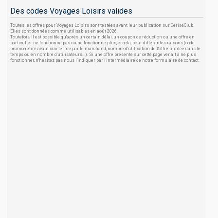
Des codes Voyages Loisirs valides
Toutes les offres pour Voyages Loisirs sont testées avant leur publication sur CeriseClub.
Elles sont données comme utilisables en août 2026.
Toutefois, il est possible qu'après un certain délai, un coupon de réduction ou une offre en
particulier ne fonctionne pas ou ne fonctionne plus, et cela, pour différentes raisons (code
promo retiré avant son terme par le marchand, nombre d'utilisation de l'offre limitée dans le
temps ou en nombre d'utilisateurs...). Si une offre présente sur cette page venait à ne plus
fonctionner, n'hésitez pas nous l'indiquer par l'intermédiaire de notre formulaire de contact.