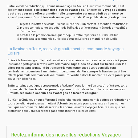
Outre le code de réduction, qui donne un avantage en % ou en € sur votre commande, il est
également
possible de bénéficier d'autres avantages
. Par exemple,
Voyages Loisirs
peut proposer une offre promotionnelle temporaire sur un produit ou un service
spécifique
, sans qu'il soit besoin de renseigner un code. Pour profiter de ce type de promo :
repérez les offres de couleur bleue sur CeriseClub, portant la mention "réductions"
prenez connaissance des détails de l'offre, des articles concernés et des modalités
d'utilisation
accédez à la promotion en cliquant depuis l'offre répertoriée sur CeriseClub
procédez à la commande sur le site Voyages Loisirs de manière habituelle
La livraison offerte, recevoir gratuitement sa commande Voyages
Loisirs
Grâce à la livraison gratuite, il est possible sous certaines conditions de ne pas avoir à payer
les frais de ports pour recevoir votre commande.
Signalées en violet sur CeriseClub
, les
offres permettant la gratuité du transport de votre commande à votre domicile sont
généralement soumises à un minimum de commande. Par exemple, la livraison peut être
offerte pour toute commande de 49€ minimum. Vérifiez alors le montant de votre panier pour
pouvoir en bénéficier.
Enfin, certaines boutiques proposent des "cadeaux", sous forme d'un produit offert avec votre
commande. D'autres boutiques peuvent également offrir des échantillons ou des services.
Gratuits,
ces bonus sont un des avantages de la vente en ligne !
Sur CeriseClub, nous nous efforçons à rechercher quotidiennement les offres de réduction en
cours de validité qui vous permettent d'obtenir des rabais pour vos achats en ligne sur les
boutiques e-commerce. Afin de recevoir les nouvelles offres Voyages Loisirs ainsi que des
promotions exclusives, n'hésitez pas à vous inscrire à la newsletter.
Restez informé des nouvelles réductions Voyages