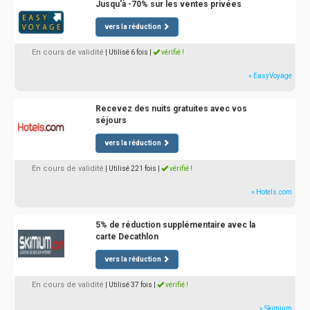
Jusqu'à -70% sur les ventes privées
vers la réduction
En cours de validité
| Utilisé 6 fois
|
vérifié !
» EasyVoyage
Recevez des nuits gratuites avec vos
séjours
vers la réduction
En cours de validité
| Utilisé 221 fois
|
vérifié !
» Hotels.com
5% de réduction supplémentaire avec la
carte Decathlon
vers la réduction
En cours de validité
| Utilisé 37 fois
|
vérifié !
» Skimium