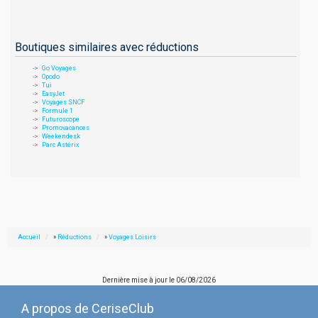
Boutiques similaires avec réductions
Go Voyages
Opodo
Tui
EasyJet
Voyages SNCF
Formule 1
Futuroscope
Promovacances
Weekendesk
Parc Astérix
Accueil
»
Réductions
»
Voyages Loisirs
Dernière mise à jour le
06/08/2026
A propos de CeriseClub