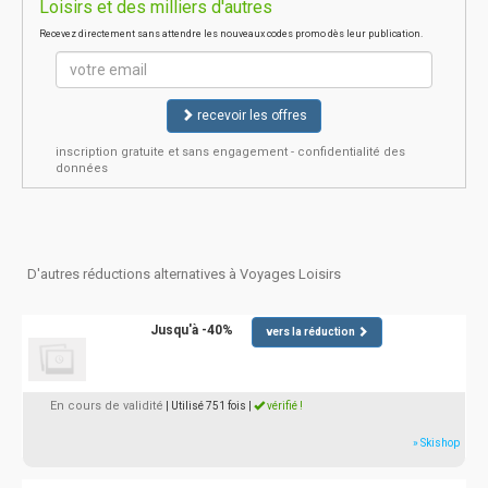
Loisirs et des milliers d'autres
Recevez directement sans attendre les nouveaux codes promo dès leur publication.
recevoir les offres
inscription gratuite et sans engagement - confidentialité des
données
D'autres réductions alternatives à Voyages Loisirs
Jusqu'à -40%
vers la réduction
En cours de validité
| Utilisé 751 fois
|
vérifié !
» Skishop