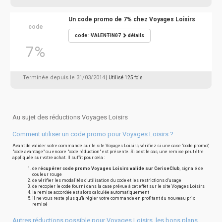
Un code promo de 7% chez Voyages Loisirs
code
code :
VALENTIN07
détails
7%
Terminée depuis le 31/03/2014
| Utilisé 125 fois
Au sujet des réductions Voyages Loisirs
Comment utiliser un code promo pour Voyages Loisirs ?
Avant de valider votre commande sur le site Voyages Loisirs, vérifiez si une case "code promo",
"code avantage" ou encore "code réduction" est présente. Si c'est le cas, une remise peut être
appliquée sur votre achat. Il suffit pour cela :
de
récupérer code promo Voyages Loisirs valide sur CeriseClub
, signalé de
couleur rouge
de vérifier les modalités d'utilisation du code et les restrictions d'usage
de recopier le code fourni dans la case prévue à cet effet sur le site Voyages Loisirs
la remise accordée est alors calculée automatiquement
il ne vous reste plus qu'à régler votre commande en profitant du nouveau prix
remisé
Autres réductions possible pour Voyages Loisirs, les bons plans