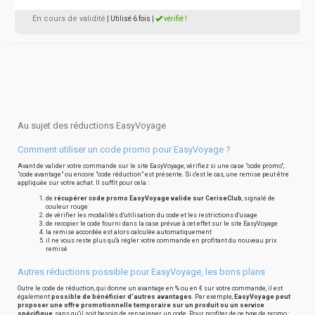
En cours de validité
| Utilisé 6 fois
|
vérifié !
Au sujet des réductions EasyVoyage
Comment utiliser un code promo pour EasyVoyage ?
Avant de valider votre commande sur le site EasyVoyage, vérifiez si une case "code promo",
"code avantage" ou encore "code réduction" est présente. Si c'est le cas, une remise peut être
appliquée sur votre achat. Il suffit pour cela :
de
récupérer code promo EasyVoyage valide sur CeriseClub
, signalé de
couleur rouge
de vérifier les modalités d'utilisation du code et les restrictions d'usage
de recopier le code fourni dans la case prévue à cet effet sur le site EasyVoyage
la remise accordée est alors calculée automatiquement
il ne vous reste plus qu'à régler votre commande en profitant du nouveau prix
remisé
Autres réductions possible pour EasyVoyage, les bons plans
Outre le code de réduction, qui donne un avantage en % ou en € sur votre commande, il est
également
possible de bénéficier d'autres avantages
. Par exemple,
EasyVoyage peut
proposer une offre promotionnelle temporaire sur un produit ou un service
spécifique
, sans qu'il soit besoin de renseigner un code. Pour profiter de ce type de promo :