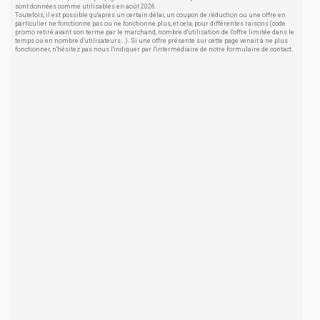
sont données comme utilisables en août 2026.
Toutefois, il est possible qu'après un certain délai, un coupon de réduction ou une offre en
particulier ne fonctionne pas ou ne fonctionne plus, et cela, pour différentes raisons (code
promo retiré avant son terme par le marchand, nombre d'utilisation de l'offre limitée dans le
temps ou en nombre d'utilisateurs...). Si une offre présente sur cette page venait à ne plus
fonctionner, n'hésitez pas nous l'indiquer par l'intermédiaire de notre formulaire de contact.