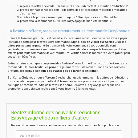
repérez les offres de couleur bleue sur CeriseClub, portant la mention "réductions"
prenez connaissance des détails de l'offre, des articles concernés et des modalités
d'utilisation
accédez à la promotion en cliquant depuis l'offre répertoriée sur CeriseClub
procédez à la commande sur le site EasyVoyage de manière habituelle
La livraison offerte, recevoir gratuitement sa commande EasyVoyage
Grâce à la livraison gratuite, il est possible sous certaines conditions de ne pas avoir à payer
les frais de ports pour recevoir votre commande.
Signalées en violet sur CeriseClub
, les
offres permettant la gratuité du transport de votre commande à votre domicile sont
généralement soumises à un minimum de commande. Par exemple, la livraison peut être
offerte pour toute commande de 49€ minimum. Vérifiez alors le montant de votre panier pour
pouvoir en bénéficier.
Enfin, certaines boutiques proposent des "cadeaux", sous forme d'un produit offert avec votre
commande. D'autres boutiques peuvent également offrir des échantillons ou des services.
Gratuits,
ces bonus sont un des avantages de la vente en ligne !
Sur CeriseClub, nous nous efforçons à rechercher quotidiennement les offres de réduction en
cours de validité qui vous permettent d'obtenir des rabais pour vos achats en ligne sur les
boutiques e-commerce. Afin de recevoir les nouvelles offres EasyVoyage ainsi que des
promotions exclusives, n'hésitez pas à vous inscrire à la newsletter.
Restez informé des nouvelles réductions
EasyVoyage et des milliers d'autres
Recevez directement sans attendre les nouveaux codes promo dès leur publication.