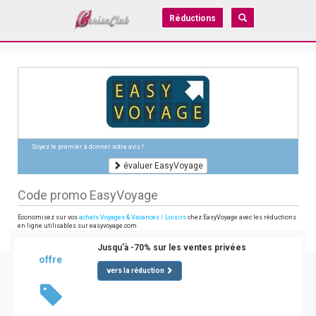
Réductions
Soyez le premier à donner votre avis !
évaluer EasyVoyage
Code promo EasyVoyage
Economisez sur vos
achats Voyages & Vacances / Loisirs
chez EasyVoyage avec les réductions
en ligne utilisables sur easyvoyage.com
Jusqu'à -70% sur les ventes privées
offre
vers la réduction