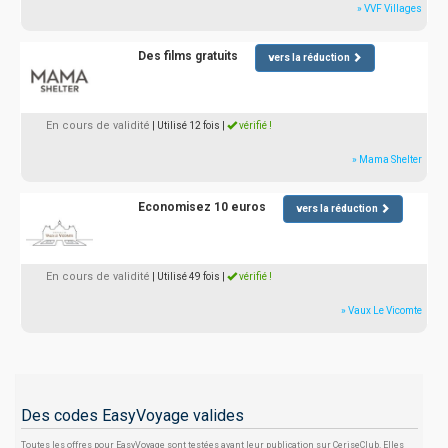
» VVF Villages
Des films gratuits
vers la réduction
En cours de validité
| Utilisé 12 fois
|
vérifié !
» Mama Shelter
Economisez 10 euros
vers la réduction
En cours de validité
| Utilisé 49 fois
|
vérifié !
» Vaux Le Vicomte
Des codes EasyVoyage valides
Toutes les offres pour EasyVoyage sont testées avant leur publication sur CeriseClub. Elles