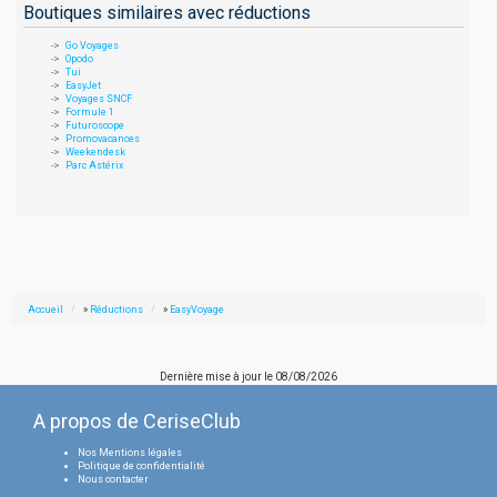
Boutiques similaires avec réductions
Go Voyages
Opodo
Tui
EasyJet
Voyages SNCF
Formule 1
Futuroscope
Promovacances
Weekendesk
Parc Astérix
Accueil
»
Réductions
»
EasyVoyage
Dernière mise à jour le
08/08/2026
A propos de CeriseClub
Nos Mentions légales
Politique de confidentialité
Nous contacter