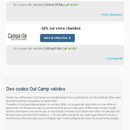
En cours de validité
| Utilisé 39 fois
|
vérifié !
» Kids Vacances
-50% sur votre chambre
vers la réduction
En cours de validité
| Utilisé 5 fois
|
vérifié !
» Campanile
Des codes Out Camp valides
Toutes les offres pour Out Camp sont testées avant leur publication sur CeriseClub. Elles sont
données comme utilisables en août 2026.
Toutefois, il est possible qu'après un certain délai, un coupon de réduction ou une offre en
particulier ne fonctionne pas ou ne fonctionne plus, et cela, pour différentes raisons (code
promo retiré avant son terme par le marchand, nombre d'utilisation de l'offre limitée dans le
temps ou en nombre d'utilisateurs...). Si une offre présente sur cette page venait à ne plus
fonctionner, n'hésitez pas nous l'indiquer par l'intermédiaire de notre formulaire de contact.