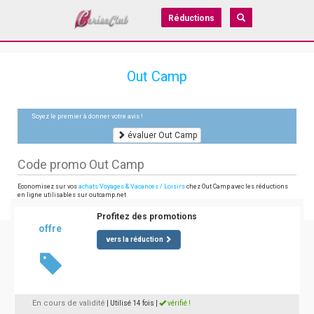
Réductions
Out Camp
Soyez le premier à donner votre avis !
évaluer Out Camp
Code promo Out Camp
Economisez sur vos
achats Voyages & Vacances / Loisirs
chez Out Camp avec les réductions
en ligne utilisables sur outcamp.net
Profitez des promotions
offre
vers la réduction
En cours de validité
| Utilisé 14 fois
|
vérifié !