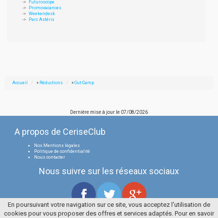
Futuroscope
Promovacances
Weekendesk
Parc Astérix
Accueil
»
Réductions
»
Out Camp
Dernière mise à jour le
07/08/2026
A propos de CeriseClub
Nos Mentions légales
Politique de confidentialité
Nous contacter
Nous suivre sur les réseaux sociaux
En poursuivant votre navigation sur ce site, vous acceptez l'utilisation de
cookies pour vous proposer des offres et services adaptés. Pour en savoir
Tous droits réservés