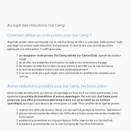
Au sujet des réductions Out Camp
Comment utiliser un code promo pour Out Camp ?
Avant de valider votre commande sur le site Out Camp, vérifiez si une case "code promo", "code
avantage" ou encore "code réduction" est présente. Si c'est le cas, une remise peut être
appliquée sur votre achat. Il suffit pour cela :
de
récupérer code promo Out Camp valide sur CeriseClub
, signalé de couleur
rouge
de vérifier les modalités d'utilisation du code et les restrictions d'usage
de recopier le code fourni dans la case prévue à cet effet sur le site Out Camp
la remise accordée est alors calculée automatiquement
il ne vous reste plus qu'à régler votre commande en profitant du nouveau prix
remisé
Autres réductions possible pour Out Camp, les bons plans
Outre le code de réduction, qui donne un avantage en % ou en € sur votre commande, il est
également
possible de bénéficier d'autres avantages
. Par exemple,
Out Camp peut
proposer une offre promotionnelle temporaire sur un produit ou un service
spécifique
, sans qu'il soit besoin de renseigner un code. Pour profiter de ce type de promo :
repérez les offres de couleur bleue sur CeriseClub, portant la mention "réductions"
prenez connaissance des détails de l'offre, des articles concernés et des modalités
d'utilisation
accédez à la promotion en cliquant depuis l'offre répertoriée sur CeriseClub
procédez à la commande sur le site Out Camp de manière habituelle