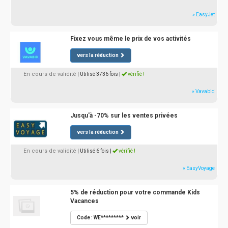
» EasyJet
Fixez vous même le prix de vos activités
vers la réduction
En cours de validité
| Utilisé 3736 fois
|
vérifié !
» Vavabid
Jusqu'à -70% sur les ventes privées
vers la réduction
En cours de validité
| Utilisé 6 fois
|
vérifié !
» EasyVoyage
5% de réduction pour votre commande Kids
Vacances
Code : WE*********
voir