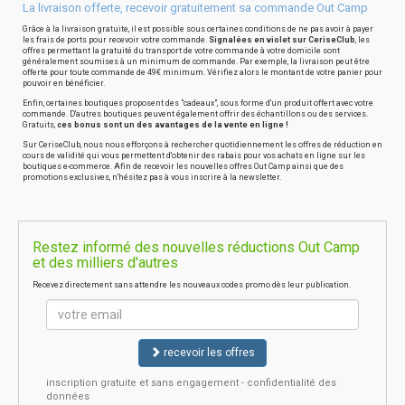
La livraison offerte, recevoir gratuitement sa commande Out Camp
Grâce à la livraison gratuite, il est possible sous certaines conditions de ne pas avoir à payer
les frais de ports pour recevoir votre commande.
Signalées en violet sur CeriseClub
, les
offres permettant la gratuité du transport de votre commande à votre domicile sont
généralement soumises à un minimum de commande. Par exemple, la livraison peut être
offerte pour toute commande de 49€ minimum. Vérifiez alors le montant de votre panier pour
pouvoir en bénéficier.
Enfin, certaines boutiques proposent des "cadeaux", sous forme d'un produit offert avec votre
commande. D'autres boutiques peuvent également offrir des échantillons ou des services.
Gratuits,
ces bonus sont un des avantages de la vente en ligne !
Sur CeriseClub, nous nous efforçons à rechercher quotidiennement les offres de réduction en
cours de validité qui vous permettent d'obtenir des rabais pour vos achats en ligne sur les
boutiques e-commerce. Afin de recevoir les nouvelles offres Out Camp ainsi que des
promotions exclusives, n'hésitez pas à vous inscrire à la newsletter.
Restez informé des nouvelles réductions Out Camp
et des milliers d'autres
Recevez directement sans attendre les nouveaux codes promo dès leur publication.
recevoir les offres
inscription gratuite et sans engagement - confidentialité des
données