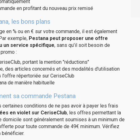
utomatiquement
ommande en profitant du nouveau prix remisé
na, les bons plans
age en % ou en € sur votre commande, il est également
 Par exemple,
Pestana peut proposer une offre
u un service spécifique
, sans qu'il soit besoin de
 promo :
eriseClub, portant la mention "réductions"
e, des articles concernés et des modalités d'utilisation
 l'offre répertoriée sur CeriseClub
ana de manière habituelle
itement sa commande Pestana
us certaines conditions de ne pas avoir à payer les frais
ées en violet sur CeriseClub
, les offres permettant la
tre domicile sont généralement soumises à un minimum de
 offerte pour toute commande de 49€ minimum. Vérifiez
 bénéficier.