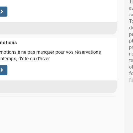
T
a
s
T
d
p
p
motions
p
motions à ne pas manquer pour vos réservations
n
ntemps, d'été ou d'hiver
t
o
f
l