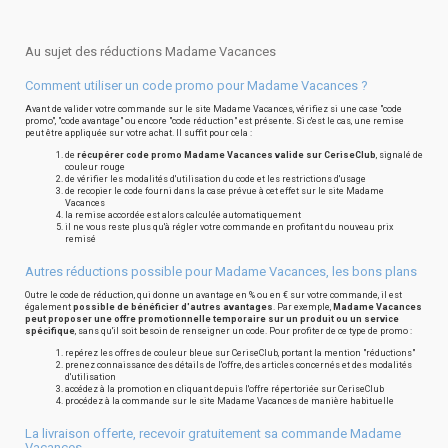
Au sujet des réductions Madame Vacances
Comment utiliser un code promo pour Madame Vacances ?
Avant de valider votre commande sur le site Madame Vacances, vérifiez si une case "code
promo", "code avantage" ou encore "code réduction" est présente. Si c'est le cas, une remise
peut être appliquée sur votre achat. Il suffit pour cela :
de
récupérer code promo Madame Vacances valide sur CeriseClub
, signalé de
couleur rouge
de vérifier les modalités d'utilisation du code et les restrictions d'usage
de recopier le code fourni dans la case prévue à cet effet sur le site Madame
Vacances
la remise accordée est alors calculée automatiquement
il ne vous reste plus qu'à régler votre commande en profitant du nouveau prix
remisé
Autres réductions possible pour Madame Vacances, les bons plans
Outre le code de réduction, qui donne un avantage en % ou en € sur votre commande, il est
également
possible de bénéficier d'autres avantages
. Par exemple,
Madame Vacances
peut proposer une offre promotionnelle temporaire sur un produit ou un service
spécifique
, sans qu'il soit besoin de renseigner un code. Pour profiter de ce type de promo :
repérez les offres de couleur bleue sur CeriseClub, portant la mention "réductions"
prenez connaissance des détails de l'offre, des articles concernés et des modalités
d'utilisation
accédez à la promotion en cliquant depuis l'offre répertoriée sur CeriseClub
procédez à la commande sur le site Madame Vacances de manière habituelle
La livraison offerte, recevoir gratuitement sa commande Madame
Vacances