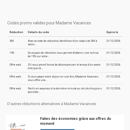
Codes promo valides pour Madame Vacances
Réduction
Détails du code
Expire le
50€
Avec ce code de réduction, bénéficiez d'un rabais de 50€ à
31/12/2026
valoir…
15%
Ce coupon de réduction vous permet d'obtenir une remise
31/12/2026
de 15% sur votre…
Offre web
S'il vous prend l'envie de décompresser le temps d'un week-
31/12/2026
end, que ce…
Offre web
Si vous payez votre séjour en une fois, Madame Vacances
31/12/2026
vous offre une…
Offre web
Partir en vacances à la dernière minute au ski c'est toujours
31/12/2026
possible…
D'autres réductions alternatives à Madame Vacances
Faites des économies grâce aux offres du
moment