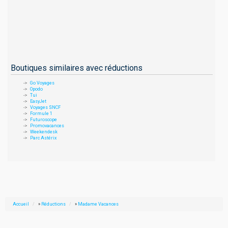
Boutiques similaires avec réductions
Go Voyages
Opodo
Tui
EasyJet
Voyages SNCF
Formule 1
Futuroscope
Promovacances
Weekendesk
Parc Astérix
Accueil
»
Réductions
»
Madame Vacances