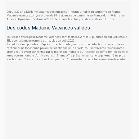
Depuis 20 ans, Madame Vacances est un acteur incontournable du tourisme en France.
Madamevacances.com, c’est plus de 80 résidences de tourisme en France dont 40 dans les
Alpes et Pyrénées. C’est aussi 200 hôtels dans les plus grandes capitales d’Europe.
Des codes Madame Vacances valides
Toutes les offres pour Madame Vacances sont testées avant leur publication sur CeriseClub.
Elles sont données comme utilisables en août 2026.
Toutefois, il est possible qu'après un certain délai, un coupon de réduction ou une offre en
particulier ne fonctionne pas ou ne fonctionne plus, et cela, pour différentes raisons (code
promo retiré avant son terme par le marchand, nombre d'utilisation de l'offre limitée dans le
temps ou en nombre d'utilisateurs...). Si une offre présente sur cette page venait à ne plus
fonctionner, n'hésitez pas nous l'indiquer par l'intermédiaire de notre formulaire de contact.