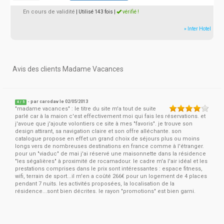
En cours de validité
| Utilisé 143 fois
|
vérifié !
» Inter Hotel
Avis des clients Madame Vacances
- par
carodav
le 02/05/2013
4
/
5
"madame vacances" : le titre du site m'a tout de suite
parlé car à la maion c'est effectivement moi qui fais les réservations. et
j'avoue que j'ajoute volontiers ce site à mes "favoris". je trouve son
design attirant, sa navigation claire et son offre alléchante. son
catalogue propose en effet un grand choix de séjours plus ou moins
longs vers de nombreuses destinations en france comme à l'étranger.
pour un "viaduc" de mai j'ai réservé une maisonnette dans la résidence
"les ségalières" à proximité de rocamadour. le cadre m'a l'air idéal et les
prestations comprises dans le prix sont intéressantes : espace fitness,
wifi, terrain de sport...il m'en a coûté 266€ pour un logement de 4 places
pendant 7 nuits. les activités proposées, la localisation de la
résidence...sont bien décrites. le rayon "promotions" est bien garni.