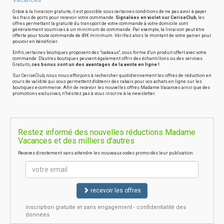
Grâce à la livraison gratuite, il est possible sous certaines conditions de ne pas avoir à payer
les frais de ports pour recevoir votre commande.
Signalées en violet sur CeriseClub
, les
offres permettant la gratuité du transport de votre commande à votre domicile sont
généralement soumises à un minimum de commande. Par exemple, la livraison peut être
offerte pour toute commande de 49€ minimum. Vérifiez alors le montant de votre panier pour
pouvoir en bénéficier.
Enfin, certaines boutiques proposent des "cadeaux", sous forme d'un produit offert avec votre
commande. D'autres boutiques peuvent également offrir des échantillons ou des services.
Gratuits,
ces bonus sont un des avantages de la vente en ligne !
Sur CeriseClub, nous nous efforçons à rechercher quotidiennement les offres de réduction en
cours de validité qui vous permettent d'obtenir des rabais pour vos achats en ligne sur les
boutiques e-commerce. Afin de recevoir les nouvelles offres Madame Vacances ainsi que des
promotions exclusives, n'hésitez pas à vous inscrire à la newsletter.
Restez informé des nouvelles réductions Madame
Vacances et des milliers d'autres
Recevez directement sans attendre les nouveaux codes promo dès leur publication.
recevoir les offres
inscription gratuite et sans engagement - confidentialité des
données