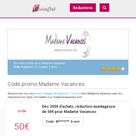
Réductions
Avis des clients pour
Madame Vacances
Note moyenne :
4
/
5
pour
1
avis
Code promo Madame Vacances
Economisez sur vos
achats Voyages & Vacances / Loisirs
chez Madame Vacances avec les
réductions en ligne utilisables sur madamevacances.com
Dès 250€ d'achats, réduction avantageuse
code
de 50€ pour Madame Vacances
Code : BI*******
voir
50€