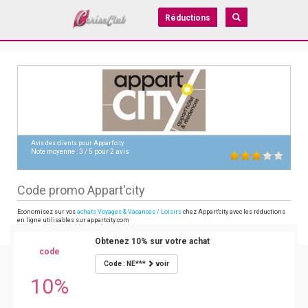
Réductions
Avis des clients pour
Appart'city
Note moyenne :
3
/
5
pour
2
avis
Code promo Appart'city
Economisez sur vos
achats Voyages & Vacances / Loisirs
chez Appart'city avec les réductions
en ligne utilisables sur appartcity.com
Obtenez 10% sur votre achat
code
Code : NE***
voir
10%