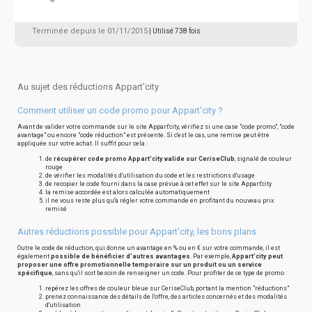
Terminée depuis le 01/11/2015
| Utilisé 738 fois
Au sujet des réductions Appart'city
Comment utiliser un code promo pour Appart'city ?
Avant de valider votre commande sur le site Appart'city, vérifiez si une case "code promo", "code
avantage" ou encore "code réduction" est présente. Si c'est le cas, une remise peut être
appliquée sur votre achat. Il suffit pour cela :
de
récupérer code promo Appart'city valide sur CeriseClub
, signalé de couleur
rouge
de vérifier les modalités d'utilisation du code et les restrictions d'usage
de recopier le code fourni dans la case prévue à cet effet sur le site Appart'city
la remise accordée est alors calculée automatiquement
il ne vous reste plus qu'à régler votre commande en profitant du nouveau prix
remisé
Autres réductions possible pour Appart'city, les bons plans
Outre le code de réduction, qui donne un avantage en % ou en € sur votre commande, il est
également
possible de bénéficier d'autres avantages
. Par exemple,
Appart'city peut
proposer une offre promotionnelle temporaire sur un produit ou un service
spécifique
, sans qu'il soit besoin de renseigner un code. Pour profiter de ce type de promo :
repérez les offres de couleur bleue sur CeriseClub, portant la mention "réductions"
prenez connaissance des détails de l'offre, des articles concernés et des modalités
d'utilisation