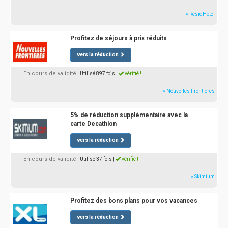
» ResidHotel
Profitez de séjours à prix réduits
vers la réduction
En cours de validité
| Utilisé 897 fois
|
vérifié !
» Nouvelles Frontières
5% de réduction supplémentaire avec la
carte Decathlon
vers la réduction
En cours de validité
| Utilisé 37 fois
|
vérifié !
» Skimium
Profitez des bons plans pour vos vacances
vers la réduction