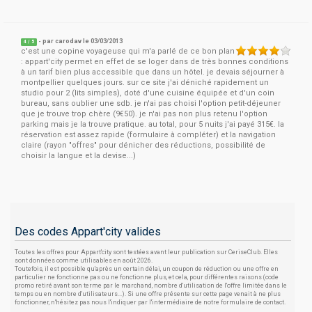
- par
carodav
le 03/03/2013
4
/
5
c'est une copine voyageuse qui m'a parlé de ce bon plan
: appart'city permet en effet de se loger dans de très bonnes conditions
à un tarif bien plus accessible que dans un hôtel. je devais séjourner à
montpellier quelques jours. sur ce site j'ai déniché rapidement un
studio pour 2 (lits simples), doté d'une cuisine équipée et d'un coin
bureau, sans oublier une sdb. je n'ai pas choisi l'option petit-déjeuner
que je trouve trop chère (9€50). je n'ai pas non plus retenu l'option
parking mais je la trouve pratique. au total, pour 5 nuits j'ai payé 315€. la
réservation est assez rapide (formulaire à compléter) et la navigation
claire (rayon "offres" pour dénicher des réductions, possibilité de
choisir la langue et la devise...)
Des codes Appart'city valides
Toutes les offres pour Appart'city sont testées avant leur publication sur CeriseClub. Elles
sont données comme utilisables en août 2026.
Toutefois, il est possible qu'après un certain délai, un coupon de réduction ou une offre en
particulier ne fonctionne pas ou ne fonctionne plus, et cela, pour différentes raisons (code
promo retiré avant son terme par le marchand, nombre d'utilisation de l'offre limitée dans le
temps ou en nombre d'utilisateurs...). Si une offre présente sur cette page venait à ne plus
fonctionner, n'hésitez pas nous l'indiquer par l'intermédiaire de notre formulaire de contact.