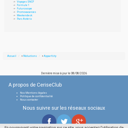
Voyages SNCF
Formule 1
Futuroscope
Promovacances
Weekendesk
Parc Astérix
Accueil
»
Réductions
»
Appart'city
Dernière mise à jour le
08/08/2026
A propos de CeriseClub
Nos Mentions légales
Politique de confidentialité
Nous contacter
Nous suivre sur les réseaux sociaux
En poursuivant votre navigation sur ce site, vous acceptez l'utilisation de