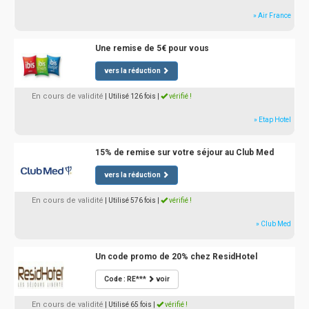
» Air France
Une remise de 5€ pour vous
vers la réduction
En cours de validité
| Utilisé 126 fois
|
vérifié !
» Etap Hotel
15% de remise sur votre séjour au Club Med
vers la réduction
En cours de validité
| Utilisé 576 fois
|
vérifié !
» Club Med
Un code promo de 20% chez ResidHotel
Code : RE***
voir
En cours de validité
| Utilisé 65 fois
|
vérifié !