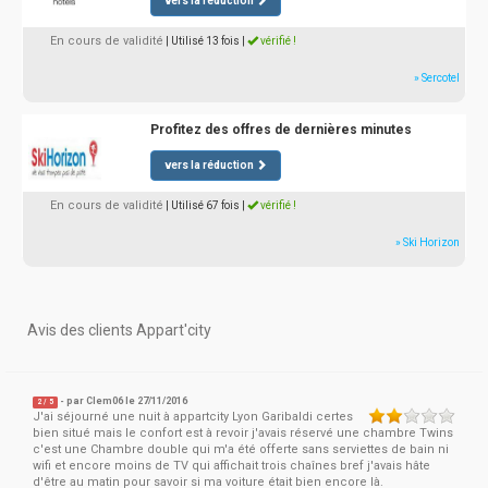
vers la réduction
En cours de validité
| Utilisé 13 fois
|
vérifié !
» Sercotel
Profitez des offres de dernières minutes
vers la réduction
En cours de validité
| Utilisé 67 fois
|
vérifié !
» Ski Horizon
Avis des clients Appart'city
- par
Clem06
le 27/11/2016
2
/
5
J'ai séjourné une nuit à appartcity Lyon Garibaldi certes
bien situé mais le confort est à revoir j'avais réservé une chambre Twins
c'est une Chambre double qui m'a été offerte sans serviettes de bain ni
wifi et encore moins de TV qui affichait trois chaînes bref j'avais hâte
d'être au matin pour savoir si ma voiture était bien encore là.