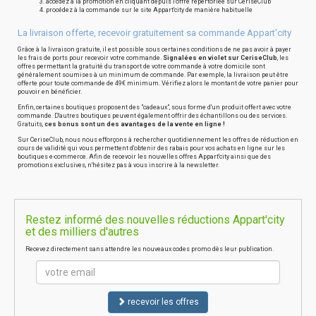
accédez à la promotion en cliquant depuis l'offre répertoriée sur CeriseClub
procédez à la commande sur le site Appart'city de manière habituelle
La livraison offerte, recevoir gratuitement sa commande Appart'city
Grâce à la livraison gratuite, il est possible sous certaines conditions de ne pas avoir à payer
les frais de ports pour recevoir votre commande.
Signalées en violet sur CeriseClub
, les
offres permettant la gratuité du transport de votre commande à votre domicile sont
généralement soumises à un minimum de commande. Par exemple, la livraison peut être
offerte pour toute commande de 49€ minimum. Vérifiez alors le montant de votre panier pour
pouvoir en bénéficier.
Enfin, certaines boutiques proposent des "cadeaux", sous forme d'un produit offert avec votre
commande. D'autres boutiques peuvent également offrir des échantillons ou des services.
Gratuits,
ces bonus sont un des avantages de la vente en ligne !
Sur CeriseClub, nous nous efforçons à rechercher quotidiennement les offres de réduction en
cours de validité qui vous permettent d'obtenir des rabais pour vos achats en ligne sur les
boutiques e-commerce. Afin de recevoir les nouvelles offres Appart'city ainsi que des
promotions exclusives, n'hésitez pas à vous inscrire à la newsletter.
Restez informé des nouvelles réductions Appart'city
et des milliers d'autres
Recevez directement sans attendre les nouveaux codes promo dès leur publication.
recevoir les offres