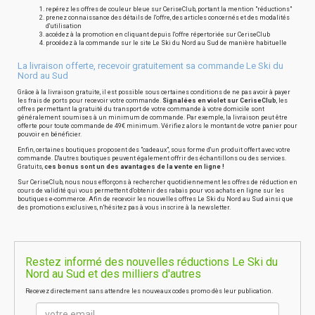
repérez les offres de couleur bleue sur CeriseClub, portant la mention "réductions"
prenez connaissance des détails de l'offre, des articles concernés et des modalités
d'utilisation
accédez à la promotion en cliquant depuis l'offre répertoriée sur CeriseClub
procédez à la commande sur le site Le Ski du Nord au Sud de manière habituelle
La livraison offerte, recevoir gratuitement sa commande Le Ski du
Nord au Sud
Grâce à la livraison gratuite, il est possible sous certaines conditions de ne pas avoir à payer
les frais de ports pour recevoir votre commande.
Signalées en violet sur CeriseClub
, les
offres permettant la gratuité du transport de votre commande à votre domicile sont
généralement soumises à un minimum de commande. Par exemple, la livraison peut être
offerte pour toute commande de 49€ minimum. Vérifiez alors le montant de votre panier pour
pouvoir en bénéficier.
Enfin, certaines boutiques proposent des "cadeaux", sous forme d'un produit offert avec votre
commande. D'autres boutiques peuvent également offrir des échantillons ou des services.
Gratuits,
ces bonus sont un des avantages de la vente en ligne !
Sur CeriseClub, nous nous efforçons à rechercher quotidiennement les offres de réduction en
cours de validité qui vous permettent d'obtenir des rabais pour vos achats en ligne sur les
boutiques e-commerce. Afin de recevoir les nouvelles offres Le Ski du Nord au Sud ainsi que
des promotions exclusives, n'hésitez pas à vous inscrire à la newsletter.
Restez informé des nouvelles réductions Le Ski du
Nord au Sud et des milliers d'autres
Recevez directement sans attendre les nouveaux codes promo dès leur publication.