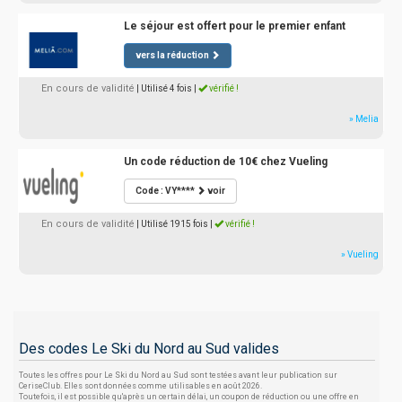
Le séjour est offert pour le premier enfant
vers la réduction
En cours de validité
| Utilisé 4 fois
|
vérifié !
» Melia
Un code réduction de 10€ chez Vueling
Code : VY****
voir
En cours de validité
| Utilisé 1915 fois
|
vérifié !
» Vueling
Des codes Le Ski du Nord au Sud valides
Toutes les offres pour Le Ski du Nord au Sud sont testées avant leur publication sur
CeriseClub. Elles sont données comme utilisables en août 2026.
Toutefois, il est possible qu'après un certain délai, un coupon de réduction ou une offre en