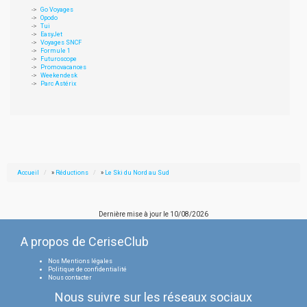
Go Voyages
Opodo
Tui
EasyJet
Voyages SNCF
Formule 1
Futuroscope
Promovacances
Weekendesk
Parc Astérix
Accueil
»
Réductions
»
Le Ski du Nord au Sud
Dernière mise à jour le
10/08/2026
A propos de CeriseClub
Nos Mentions légales
Politique de confidentialité
Nous contacter
Nous suivre sur les réseaux sociaux