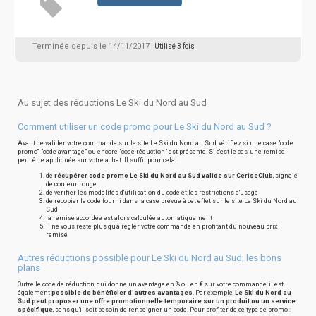
Terminée depuis le 14/11/2017
| Utilisé 3 fois
Au sujet des réductions Le Ski du Nord au Sud
Comment utiliser un code promo pour Le Ski du Nord au Sud ?
Avant de valider votre commande sur le site Le Ski du Nord au Sud, vérifiez si une case "code
promo", "code avantage" ou encore "code réduction" est présente. Si c'est le cas, une remise
peut être appliquée sur votre achat. Il suffit pour cela :
de
récupérer code promo Le Ski du Nord au Sud valide sur CeriseClub
, signalé
de couleur rouge
de vérifier les modalités d'utilisation du code et les restrictions d'usage
de recopier le code fourni dans la case prévue à cet effet sur le site Le Ski du Nord au
Sud
la remise accordée est alors calculée automatiquement
il ne vous reste plus qu'à régler votre commande en profitant du nouveau prix
remisé
Autres réductions possible pour Le Ski du Nord au Sud, les bons
plans
Outre le code de réduction, qui donne un avantage en % ou en € sur votre commande, il est
également
possible de bénéficier d'autres avantages
. Par exemple,
Le Ski du Nord au
Sud peut proposer une offre promotionnelle temporaire sur un produit ou un service
spécifique
, sans qu'il soit besoin de renseigner un code. Pour profiter de ce type de promo :