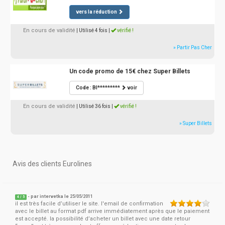
vers la réduction
En cours de validité
| Utilisé 4 fois
|
vérifié !
» Partir Pas Cher
Un code promo de 15€ chez Super Billets
Code : BI*********
voir
En cours de validité
| Utilisé 36 fois
|
vérifié !
» Super Billets
Avis des clients Eurolines
- par
intervetka
le 25/05/2011
4
/
5
il est très facile d’utiliser le site. l'email de confirmation
avec le billet au format pdf arrive immédiatement après que le paiement
est accepté. la possibilité d’acheter un billet avec une date retour