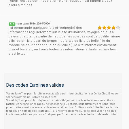
“open” est très commode et offre une réduction par rapport a deux
allers simples !
- par
topal88
le 22/09/2006
4
/
5
j'ai commandé quelques fois et recherché des
informations régulièrement sur le site d'eurolines, voyages en bus à
travers une grande partie de l'europe. les voyages sont de qualité même
s'ils restent la plupart du temps incofortables (la plus belle fille du
monde ne peut donner que ce qu'elle a!), le site Internet est vraiment
clair et bien fait, on trouve toutes les informations et tarifs recherchés,
c'est le top!
Des codes Eurolines valides
Toutes les offres pour Eurolines sont testées avant leur publication sur CeriseClub. Elles sont
données comme utilisables en août 2026.
Toutefois, il est possible qu'après un certain délai, un coupon de réduction ou une offre en
particulier ne fonctionne pas ou ne fonctionne plus, et cela, pour différentes raisons (code
promo retiré avant son terme par le marchand, nombre d'utilisation de l'offre limitée dans le
temps ou en nombre d'utilisateurs...). Si une offre présente sur cette page venait à ne plus
fonctionner, n'hésitez pas nous l'indiquer par l'intermédiaire de notre formulaire de contact.