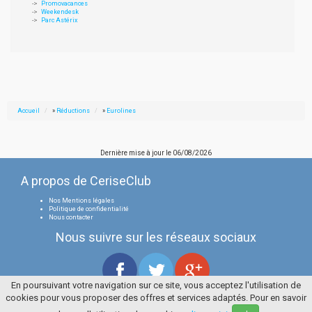
Promovacances
Weekendesk
Parc Astérix
Accueil
»
Réductions
»
Eurolines
Dernière mise à jour le
06/08/2026
A propos de CeriseClub
Nos Mentions légales
Politique de confidentialité
Nous contacter
Nous suivre sur les réseaux sociaux
En poursuivant votre navigation sur ce site, vous acceptez l'utilisation de
cookies pour vous proposer des offres et services adaptés. Pour en savoir
Tous droits réservés
La Cerise Bleue 2006 / 2026