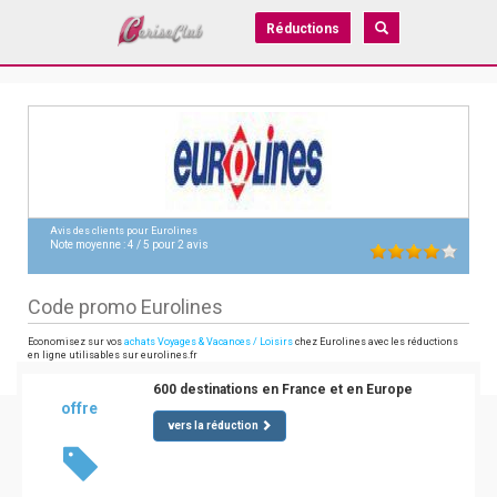
Réductions
Avis des clients pour
Eurolines
Note moyenne :
4
/
5
pour
2
avis
Code promo Eurolines
Economisez sur vos
achats Voyages & Vacances / Loisirs
chez Eurolines avec les réductions
en ligne utilisables sur eurolines.fr
600 destinations en France et en Europe
offre
vers la réduction