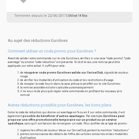
Terminée depuis le 22/06/2017
| Utilisé 14 fois
Au sujet des réductions Eurolines
Comment utiliser un code promo pour Eurolines ?
Avant de valider votre commande sur le site Eurolines, vérifiez si une case "code promo", "code
avantage" ou encore "code réduction" est présente. Si c'est le cas, une remise peut être
appliquée sur votre achat. Il suffit pour cela :
de
récupérer code promo Eurolines valide sur CeriseClub
, signalé de couleur
rouge
de vérifier les modalités d'utilisation du code et les restrictions d'usage
de recopier le code fourni dans la case prévue à cet effet sur le site Eurolines
la remise accordée est alors calculée automatiquement
il ne vous reste plus qu'à régler votre commande en profitant du nouveau prix
remisé
Autres réductions possible pour Eurolines, les bons plans
Outre le code de réduction, qui donne un avantage en % ou en € sur votre commande, il est
également
possible de bénéficier d'autres avantages
. Par exemple,
Eurolines peut
proposer une offre promotionnelle temporaire sur un produit ou un service
spécifique
, sans qu'il soit besoin de renseigner un code. Pour profiter de ce type de promo :
repérez les offres de couleur bleue sur CeriseClub, portant la mention "réductions"
prenez connaissance des détails de l'offre, des articles concernés et des modalités
d'utilisation