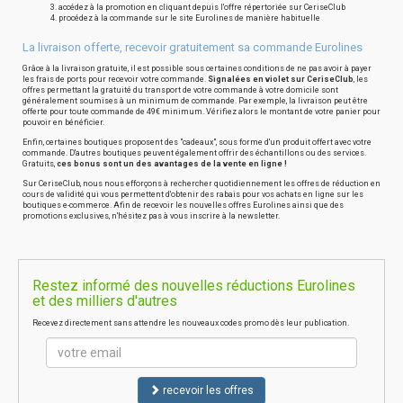
accédez à la promotion en cliquant depuis l'offre répertoriée sur CeriseClub
procédez à la commande sur le site Eurolines de manière habituelle
La livraison offerte, recevoir gratuitement sa commande Eurolines
Grâce à la livraison gratuite, il est possible sous certaines conditions de ne pas avoir à payer
les frais de ports pour recevoir votre commande.
Signalées en violet sur CeriseClub
, les
offres permettant la gratuité du transport de votre commande à votre domicile sont
généralement soumises à un minimum de commande. Par exemple, la livraison peut être
offerte pour toute commande de 49€ minimum. Vérifiez alors le montant de votre panier pour
pouvoir en bénéficier.
Enfin, certaines boutiques proposent des "cadeaux", sous forme d'un produit offert avec votre
commande. D'autres boutiques peuvent également offrir des échantillons ou des services.
Gratuits,
ces bonus sont un des avantages de la vente en ligne !
Sur CeriseClub, nous nous efforçons à rechercher quotidiennement les offres de réduction en
cours de validité qui vous permettent d'obtenir des rabais pour vos achats en ligne sur les
boutiques e-commerce. Afin de recevoir les nouvelles offres Eurolines ainsi que des
promotions exclusives, n'hésitez pas à vous inscrire à la newsletter.
Restez informé des nouvelles réductions Eurolines
et des milliers d'autres
Recevez directement sans attendre les nouveaux codes promo dès leur publication.
recevoir les offres