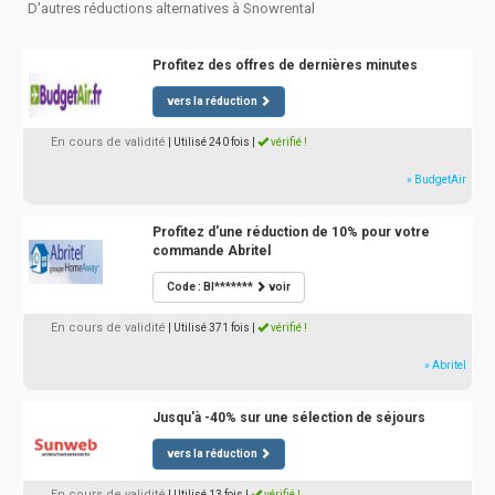
D'autres réductions alternatives à Snowrental
Profitez des offres de dernières minutes
vers la réduction
En cours de validité
| Utilisé 240 fois
|
vérifié !
» BudgetAir
Profitez d'une réduction de 10% pour votre
commande Abritel
Code : BI*******
voir
En cours de validité
| Utilisé 371 fois
|
vérifié !
» Abritel
Jusqu'à -40% sur une sélection de séjours
vers la réduction
En cours de validité
| Utilisé 13 fois
|
vérifié !