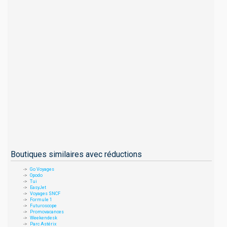
Boutiques similaires avec réductions
Go Voyages
Opodo
Tui
EasyJet
Voyages SNCF
Formule 1
Futuroscope
Promovacances
Weekendesk
Parc Astérix