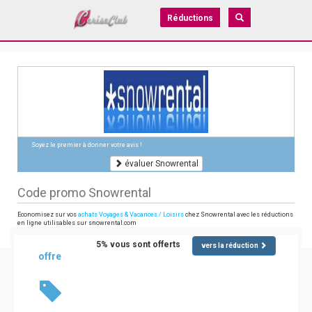
Réductions
Soyez le premier à donner votre avis !
évaluer Snowrental
Code promo Snowrental
Economisez sur vos
achats Voyages & Vacances / Loisirs
chez Snowrental avec les réductions
en ligne utilisables sur snowrental.com
5% vous sont offerts
vers la réduction
offre