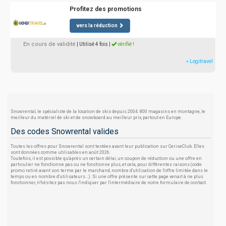
Profitez des promotions
vers la réduction
En cours de validité
| Utilisé 4 fois
|
vérifié !
» Logitravel
Snowrental, le spécialiste de la location de skis depuis 2004. 800 magasins en montagne, le
meilleur du matériel de ski et de snowboard au meilleur prix, partout en Europe.
Des codes Snowrental valides
Toutes les offres pour Snowrental sont testées avant leur publication sur CeriseClub. Elles
sont données comme utilisables en août 2026.
Toutefois, il est possible qu'après un certain délai, un coupon de réduction ou une offre en
particulier ne fonctionne pas ou ne fonctionne plus, et cela, pour différentes raisons (code
promo retiré avant son terme par le marchand, nombre d'utilisation de l'offre limitée dans le
temps ou en nombre d'utilisateurs...). Si une offre présente sur cette page venait à ne plus
fonctionner, n'hésitez pas nous l'indiquer par l'intermédiaire de notre formulaire de contact.