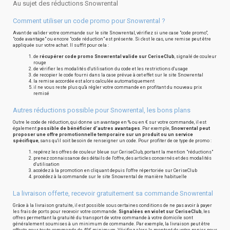
Au sujet des réductions Snowrental
Comment utiliser un code promo pour Snowrental ?
Avant de valider votre commande sur le site Snowrental, vérifiez si une case "code promo",
"code avantage" ou encore "code réduction" est présente. Si c'est le cas, une remise peut être
appliquée sur votre achat. Il suffit pour cela :
de
récupérer code promo Snowrental valide sur CeriseClub
, signalé de couleur
rouge
de vérifier les modalités d'utilisation du code et les restrictions d'usage
de recopier le code fourni dans la case prévue à cet effet sur le site Snowrental
la remise accordée est alors calculée automatiquement
il ne vous reste plus qu'à régler votre commande en profitant du nouveau prix
remisé
Autres réductions possible pour Snowrental, les bons plans
Outre le code de réduction, qui donne un avantage en % ou en € sur votre commande, il est
également
possible de bénéficier d'autres avantages
. Par exemple,
Snowrental peut
proposer une offre promotionnelle temporaire sur un produit ou un service
spécifique
, sans qu'il soit besoin de renseigner un code. Pour profiter de ce type de promo :
repérez les offres de couleur bleue sur CeriseClub, portant la mention "réductions"
prenez connaissance des détails de l'offre, des articles concernés et des modalités
d'utilisation
accédez à la promotion en cliquant depuis l'offre répertoriée sur CeriseClub
procédez à la commande sur le site Snowrental de manière habituelle
La livraison offerte, recevoir gratuitement sa commande Snowrental
Grâce à la livraison gratuite, il est possible sous certaines conditions de ne pas avoir à payer
les frais de ports pour recevoir votre commande.
Signalées en violet sur CeriseClub
, les
offres permettant la gratuité du transport de votre commande à votre domicile sont
généralement soumises à un minimum de commande. Par exemple, la livraison peut être