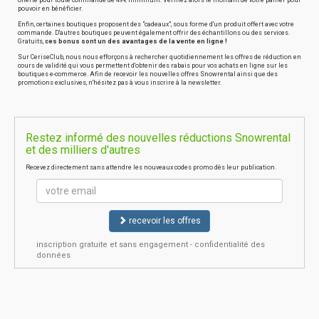
offerte pour toute commande de 49€ minimum. Vérifiez alors le montant de votre panier pour
pouvoir en bénéficier.
Enfin, certaines boutiques proposent des "cadeaux", sous forme d'un produit offert avec votre
commande. D'autres boutiques peuvent également offrir des échantillons ou des services.
Gratuits,
ces bonus sont un des avantages de la vente en ligne !
Sur CeriseClub, nous nous efforçons à rechercher quotidiennement les offres de réduction en
cours de validité qui vous permettent d'obtenir des rabais pour vos achats en ligne sur les
boutiques e-commerce. Afin de recevoir les nouvelles offres Snowrental ainsi que des
promotions exclusives, n'hésitez pas à vous inscrire à la newsletter.
Restez informé des nouvelles réductions Snowrental
et des milliers d'autres
Recevez directement sans attendre les nouveaux codes promo dès leur publication.
recevoir les offres
inscription gratuite et sans engagement - confidentialité des
données