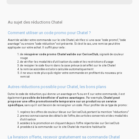
Au sujet des réductions Chatel
Comment utiliser un code promo pour Chatel ?
Avant de valider votre commande sur le site Chatel, vérifiez si une case "code promo", "code
avantage" ou encore "code réduction" est présente. Si c'est le cas, une remise peut être
appliquée sur votre achat. Il suffit pour cela :
de
récupérer code promo Chatel valide sur CeriseClub
, signalé de couleur
rouge
de vérifier les modalités d'utilisation du code et les restrictions d'usage
de recopier le code fourni dans la case prévue à cet effet sur le site Chatel
la remise accordée est alors calculée automatiquement
il ne vous reste plus qu'à régler votre commande en profitant du nouveau prix
remisé
Autres réductions possible pour Chatel, les bons plans
Outre le code de réduction, qui donne un avantage en % ou en € sur votre commande, il est
également
possible de bénéficier d'autres avantages
. Par exemple,
Chatel peut
proposer une offre promotionnelle temporaire sur un produit ou un service
spécifique
, sans qu'il soit besoin de renseigner un code. Pour profiter de ce type de promo :
repérez les offres de couleur bleue sur CeriseClub, portant la mention "réductions"
prenez connaissance des détails de l'offre, des articles concernés et des modalités
d'utilisation
accédez à la promotion en cliquant depuis l'offre répertoriée sur CeriseClub
procédez à la commande sur le site Chatel de manière habituelle
La livraison offerte, recevoir gratuitement sa commande Chatel