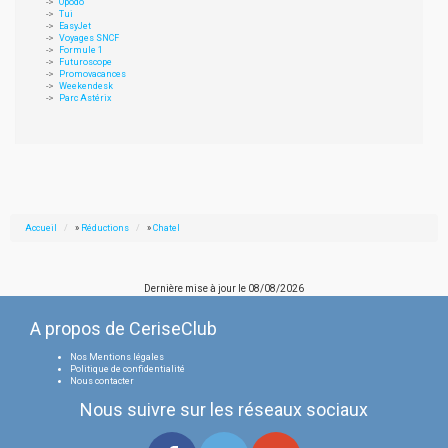
Opodo
Tui
EasyJet
Voyages SNCF
Formule 1
Futuroscope
Promovacances
Weekendesk
Parc Astérix
Accueil
»
Réductions
»
Chatel
Dernière mise à jour le
08/08/2026
A propos de CeriseClub
Nos Mentions légales
Politique de confidentialité
Nous contacter
Nous suivre sur les réseaux sociaux