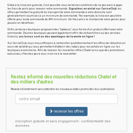
Grâce à la livraison gratuite, il est possible sous certaines conditions de ne pas avoir à payer
les frais de ports pour recevoir votre commande.
Signalées en violet sur CeriseClub
, les
offres permettant la gratuité du transport de votre commande à votre domicile sont
généralement soumises à un minimum de commande. Par exemple, la livraison peut être
offerte pour toute commande de 49€ minimum. Vérifiez alors le montant de votre panier pour
pouvoir en bénéficier.
Enfin, certaines boutiques proposent des "cadeaux", sous forme d'un produit offert avec votre
commande. D'autres boutiques peuvent également offrir des échantillons ou des services.
Gratuits,
ces bonus sont un des avantages de la vente en ligne !
Sur CeriseClub, nous nous efforçons à rechercher quotidiennement les offres de réduction en
cours de validité qui vous permettent d'obtenir des rabais pour vos achats en ligne sur les
boutiques e-commerce. Afin de recevoir les nouvelles offres Chatel ainsi que des promotions
exclusives, n'hésitez pas à vous inscrire à la newsletter.
Restez informé des nouvelles réductions Chatel et
des milliers d'autres
Recevez directement sans attendre les nouveaux codes promo dès leur publication.
recevoir les offres
inscription gratuite et sans engagement - confidentialité des
données