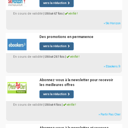
vers la réduction
En cours de validité
| Utilisé 67 fois
|
vérifié !
» Ski Horizon
Des promotions en permanence
vers la réduction
En cours de validité
| Utilisé 261 fois
|
vérifié !
» Ebookers.fr
Abonnez-vous à la newsletter pour recevoir
les meilleures offres
vers la réduction
En cours de validité
| Utilisé 4 fois
|
vérifié !
» Partir Pas Cher