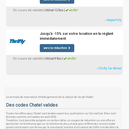
En cours de validité
| Utilisé 12 fois
|
vérifié !
» Appart'city
Jusqu'à -15% sur votre location en la réglant
immédiatement
vers la réduction
En cours de validité
| Utilisé 9 fois
|
vérifié !
» Thrifty Car Rental
La centrale de réservation d'hébergements de la station de ski de Châtel
Des codes Chatel valides
Toutes les offres pour Chatel sont testées avant leur publication sur CeriseClub. Elles sont
données comme utilisables en août 2026.
Toutefois, il est possible qu'après un certain délai, un coupon de réduction ou une offre en
particulier ne fonctionne pas ou ne fonctionne plus, et cela, pour différentes raisons (code
promo retiré avant son terme par le marchand, nombre d'utilisation de l'offre limitée dans le