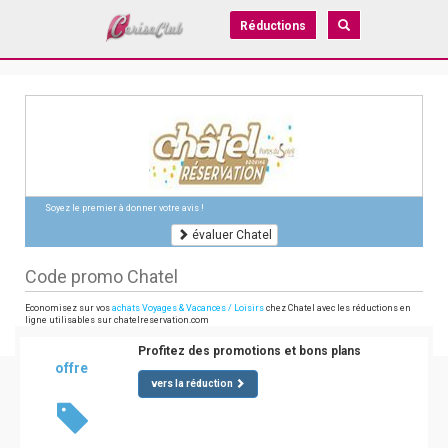
Réductions
Soyez le premier à donner votre avis !
évaluer Chatel
Code promo Chatel
Economisez sur vos
achats Voyages & Vacances / Loisirs
chez Chatel avec les réductions en
ligne utilisables sur chatelreservation.com
Profitez des promotions et bons plans
offre
vers la réduction