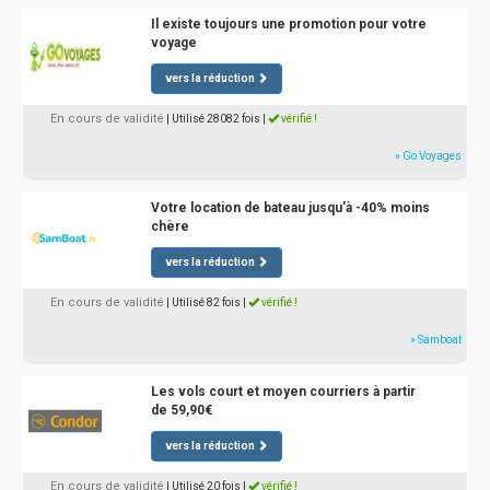
Il existe toujours une promotion pour votre
voyage
vers la réduction
En cours de validité
| Utilisé 28082 fois
|
vérifié !
» Go Voyages
Votre location de bateau jusqu'à -40% moins
chère
vers la réduction
En cours de validité
| Utilisé 82 fois
|
vérifié !
» Samboat
Les vols court et moyen courriers à partir
de 59,90€
vers la réduction
En cours de validité
| Utilisé 20 fois
|
vérifié !