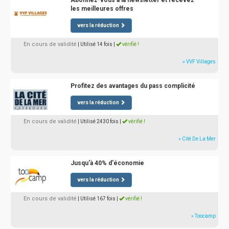
Abonnez-vous à la newsletter et recevez
les meilleures offres
vers la réduction
En cours de validité
| Utilisé 14 fois
|
vérifié !
» VVF Villages
Profitez des avantages du pass complicité
vers la réduction
En cours de validité
| Utilisé 2430 fois
|
vérifié !
» Cité De La Mer
Jusqu'à 40% d'économie
vers la réduction
En cours de validité
| Utilisé 167 fois
|
vérifié !
» Toocamp