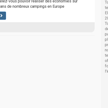
allez-vous pouvoir réaliser des économies sur
T
dans de nombreux campings en Europe
t
E
2
T
d
p
p
p
n
t
o
f
l