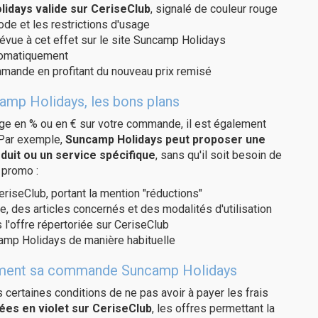
idays valide sur CeriseClub
, signalé de couleur rouge
code et les restrictions d'usage
révue à cet effet sur le site Suncamp Holidays
utomatiquement
ommande en profitant du nouveau prix remisé
amp Holidays, les bons plans
age en % ou en € sur votre commande, il est également
 Par exemple,
Suncamp Holidays peut proposer une
duit ou un service spécifique
, sans qu'il soit besoin de
 promo :
eriseClub, portant la mention "réductions"
e, des articles concernés et des modalités d'utilisation
 l'offre répertoriée sur CeriseClub
amp Holidays de manière habituelle
uitement sa commande Suncamp Holidays
us certaines conditions de ne pas avoir à payer les frais
ées en violet sur CeriseClub
, les offres permettant la