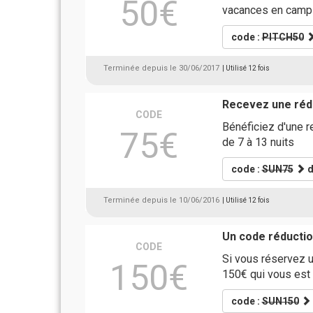
50€
vacances en campin
code :
PITCH50
Terminée depuis le 30/06/2017
| Utilisé 12 fois
Recevez une rédu
CODE
Bénéficiez d'une 
75€
de 7 à 13 nuits
code :
SUN75
d
Terminée depuis le 10/06/2016
| Utilisé 12 fois
Un code réducti
CODE
Si vous réservez u
150€
150€ qui vous est
code :
SUN150