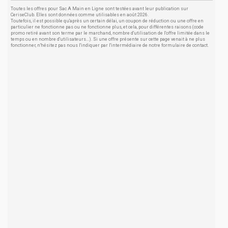
Toutes les offres pour Sac A Main en Ligne sont testées avant leur publication sur
CeriseClub. Elles sont données comme utilisables en août 2026.
Toutefois, il est possible qu'après un certain délai, un coupon de réduction ou une offre en
particulier ne fonctionne pas ou ne fonctionne plus, et cela, pour différentes raisons (code
promo retiré avant son terme par le marchand, nombre d'utilisation de l'offre limitée dans le
temps ou en nombre d'utilisateurs...). Si une offre présente sur cette page venait à ne plus
fonctionner, n'hésitez pas nous l'indiquer par l'intermédiaire de notre formulaire de contact.