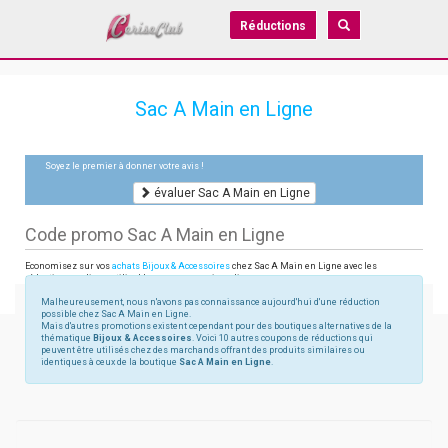
Réductions
Sac A Main en Ligne
Soyez le premier à donner votre avis !
évaluer Sac A Main en Ligne
Code promo Sac A Main en Ligne
Economisez sur vos
achats Bijoux & Accessoires
chez Sac A Main en Ligne avec les
réductions en ligne utilisables sur sac-a-main-enligne.com
Malheureusement, nous n'avons pas connaissance aujourd'hui d'une réduction
possible chez Sac A Main en Ligne.
Mais d'autres promotions existent cependant pour des boutiques alternatives de la
thématique
Bijoux & Accessoires
. Voici 10 autres coupons de réductions qui
peuvent être utilisés chez des marchands offrant des produits similaires ou
identiques à ceux de la boutique
Sac A Main en Ligne
.