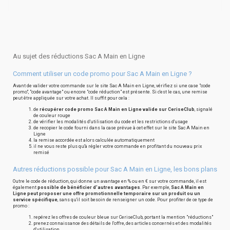
Au sujet des réductions Sac A Main en Ligne
Comment utiliser un code promo pour Sac A Main en Ligne ?
Avant de valider votre commande sur le site Sac A Main en Ligne, vérifiez si une case "code
promo", "code avantage" ou encore "code réduction" est présente. Si c'est le cas, une remise
peut être appliquée sur votre achat. Il suffit pour cela :
de
récupérer code promo Sac A Main en Ligne valide sur CeriseClub
, signalé
de couleur rouge
de vérifier les modalités d'utilisation du code et les restrictions d'usage
de recopier le code fourni dans la case prévue à cet effet sur le site Sac A Main en
Ligne
la remise accordée est alors calculée automatiquement
il ne vous reste plus qu'à régler votre commande en profitant du nouveau prix
remisé
Autres réductions possible pour Sac A Main en Ligne, les bons plans
Outre le code de réduction, qui donne un avantage en % ou en € sur votre commande, il est
également
possible de bénéficier d'autres avantages
. Par exemple,
Sac A Main en
Ligne peut proposer une offre promotionnelle temporaire sur un produit ou un
service spécifique
, sans qu'il soit besoin de renseigner un code. Pour profiter de ce type de
promo :
repérez les offres de couleur bleue sur CeriseClub, portant la mention "réductions"
prenez connaissance des détails de l'offre, des articles concernés et des modalités
d'utilisation