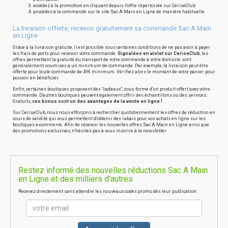
accédez à la promotion en cliquant depuis l'offre répertoriée sur CeriseClub
procédez à la commande sur le site Sac A Main en Ligne de manière habituelle
La livraison offerte, recevoir gratuitement sa commande Sac A Main
en Ligne
Grâce à la livraison gratuite, il est possible sous certaines conditions de ne pas avoir à payer
les frais de ports pour recevoir votre commande.
Signalées en violet sur CeriseClub
, les
offres permettant la gratuité du transport de votre commande à votre domicile sont
généralement soumises à un minimum de commande. Par exemple, la livraison peut être
offerte pour toute commande de 49€ minimum. Vérifiez alors le montant de votre panier pour
pouvoir en bénéficier.
Enfin, certaines boutiques proposent des "cadeaux", sous forme d'un produit offert avec votre
commande. D'autres boutiques peuvent également offrir des échantillons ou des services.
Gratuits,
ces bonus sont un des avantages de la vente en ligne !
Sur CeriseClub, nous nous efforçons à rechercher quotidiennement les offres de réduction en
cours de validité qui vous permettent d'obtenir des rabais pour vos achats en ligne sur les
boutiques e-commerce. Afin de recevoir les nouvelles offres Sac A Main en Ligne ainsi que
des promotions exclusives, n'hésitez pas à vous inscrire à la newsletter.
Restez informé des nouvelles réductions Sac A Main
en Ligne et des milliers d'autres
Recevez directement sans attendre les nouveaux codes promo dès leur publication.