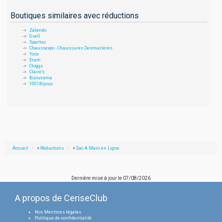
Boutiques similaires avec réductions
Zalando
Gsell
Spartoo
Chaussexpo - Chaussures Desmazières
Yoox
Eram
Cloggs
Claire's
Bijourama
1001Bijoux
Accueil
»
Réductions
»
Sac A Main en Ligne
Dernière mise à jour le
07/08/2026
A propos de CeriseClub
Nos Mentions légales
Politique de confidentialité