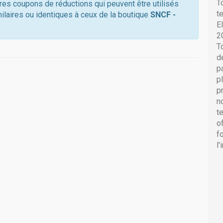
T
tres coupons de réductions qui peuvent être utilisés
t
ilaires ou identiques à ceux de la boutique
SNCF -
E
2
T
d
p
p
p
n
t
o
f
l