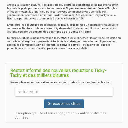
Grâce à la livraison gratuite, il est possible sous certaines conditions de ne pas avoir à payer
les frais de ports pour recevoir votre commande.
Signalées en violet sur CeriseClub
, les
offres permettant la gratuité du transport de votre commande à votre domicile sont
généralement soumises à un minimum de commande. Actuellement, Ticky-Tacky offre la
livraison gratuite de votre commande à domicile à partir de 12€.
Enfin, certaines boutiques proposent des "cadeaux", sous forme d'un produit offert avec votre
commande. D'autres boutiques peuvent également offrir des échantillons ou des services.
Gratuits,
ces bonus sont un des avantages de la vente en ligne !
Sur CeriseClub, nous nous efforçons à rechercher quotidiennement les offres de réduction en
cours de validité qui vous permettent d'obtenir des rabais pour vos achats en ligne sur les
boutiques e-commerce. Afin de recevoir les nouvelles offres Ticky-Tacky ainsi que des
promotions exclusives, n'hésitez pas à vous inscrire à la newsletter.
Restez informé des nouvelles réductions Ticky-
Tacky et des milliers d'autres
Recevez directement sans attendre les nouveaux codes promo dès leur publication.
recevoir les offres
inscription gratuite et sans engagement - confidentialité des
données