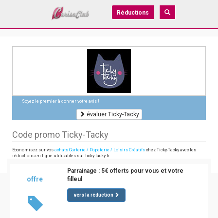
Réductions
Soyez le premier à donner votre avis !
évaluer Ticky-Tacky
Code promo Ticky-Tacky
Economisez sur vos
achats Carterie / Papeterie / Loisirs Créatifs
chez Ticky-Tacky avec les
réductions en ligne utilisables sur ticky-tacky.fr
Parrainage : 5€ offerts pour vous et votre
offre
filleul
vers la réduction