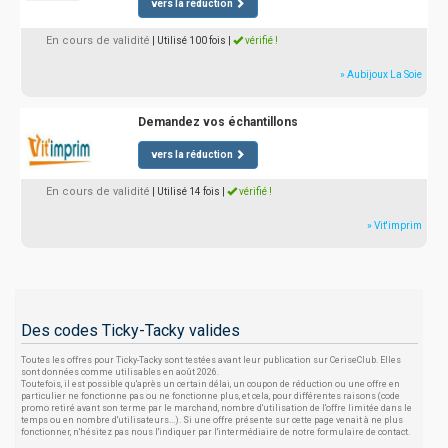
vers la réduction
En cours de validité
| Utilisé 100 fois
|
vérifié !
» Aubijoux La Soie
Demandez vos échantillons
vers la réduction
En cours de validité
| Utilisé 14 fois
|
vérifié !
» Vit'imprim
Des codes Ticky-Tacky valides
Toutes les offres pour Ticky-Tacky sont testées avant leur publication sur CeriseClub. Elles
sont données comme utilisables en août 2026.
Toutefois, il est possible qu'après un certain délai, un coupon de réduction ou une offre en
particulier ne fonctionne pas ou ne fonctionne plus, et cela, pour différentes raisons (code
promo retiré avant son terme par le marchand, nombre d'utilisation de l'offre limitée dans le
temps ou en nombre d'utilisateurs...). Si une offre présente sur cette page venait à ne plus
fonctionner, n'hésitez pas nous l'indiquer par l'intermédiaire de notre formulaire de contact.