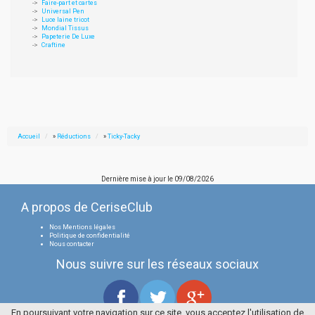
Faire-part et cartes
Universal Pen
Luce laine tricot
Mondial Tissus
Papeterie De Luxe
Craftine
Accueil
»
Réductions
»
Ticky-Tacky
Dernière mise à jour le
09/08/2026
A propos de CeriseClub
Nos Mentions légales
Politique de confidentialité
Nous contacter
Nous suivre sur les réseaux sociaux
En poursuivant votre navigation sur ce site, vous acceptez l'utilisation de