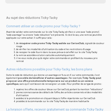
Au sujet des réductions Ticky-Tacky
Comment utiliser un code promo pour Ticky-Tacky ?
Avant de valider votre commande sur le site Ticky-Tacky, vérifiez si une case "code promo",
"code avantage" ou encore "code réduction" est présente. Si c'est le cas, une remise peut être
appliquée sur votre achat. Il suffit pour cela :
de
récupérer code promo Ticky-Tacky valide sur CeriseClub
, signalé de couleur
rouge
de vérifier les modalités d'utilisation du code et les restrictions d'usage
de recopier le code fourni dans la case prévue à cet effet sur le site Ticky-Tacky
la remise accordée est alors calculée automatiquement
il ne vous reste plus qu'à régler votre commande en profitant du nouveau prix
remisé
Autres réductions possible pour Ticky-Tacky, les bons plans
Outre le code de réduction, qui donne un avantage en % ou en € sur votre commande, il est
également
possible de bénéficier d'autres avantages
. Par exemple,
Ticky-Tacky peut
proposer une offre promotionnelle temporaire sur un produit ou un service
spécifique
, sans qu'il soit besoin de renseigner un code. Pour profiter de ce type de promo :
repérez les offres de couleur bleue sur CeriseClub, portant la mention "réductions"
prenez connaissance des détails de l'offre, des articles concernés et des modalités
d'utilisation
accédez à la promotion en cliquant depuis l'offre répertoriée sur CeriseClub
procédez à la commande sur le site Ticky-Tacky de manière habituelle
La livraison offerte, recevoir gratuitement sa commande Ticky-Tacky