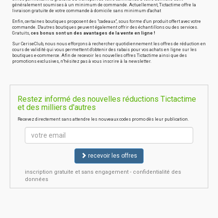
généralement soumises à un minimum de commande. Actuellement, Tictactime offre la
livraison gratuite de votre commande à domicile sans minimum d'achat
Enfin, certaines boutiques proposent des "cadeaux", sous forme d'un produit offert avec votre
commande. D'autres boutiques peuvent également offrir des échantillons ou des services.
Gratuits,
ces bonus sont un des avantages de la vente en ligne !
Sur CeriseClub, nous nous efforçons à rechercher quotidiennement les offres de réduction en
cours de validité qui vous permettent d'obtenir des rabais pour vos achats en ligne sur les
boutiques e-commerce. Afin de recevoir les nouvelles offres Tictactime ainsi que des
promotions exclusives, n'hésitez pas à vous inscrire à la newsletter.
Restez informé des nouvelles réductions Tictactime
et des milliers d'autres
Recevez directement sans attendre les nouveaux codes promo dès leur publication.
recevoir les offres
inscription gratuite et sans engagement - confidentialité des
données