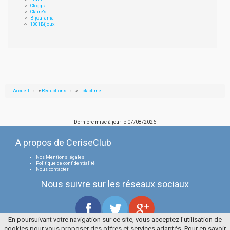
Cloggs
Claire's
Bijourama
1001Bijoux
Accueil
»
Réductions
»
Tictactime
Dernière mise à jour le
07/08/2026
A propos de CeriseClub
Nos Mentions légales
Politique de confidentialité
Nous contacter
Nous suivre sur les réseaux sociaux
En poursuivant votre navigation sur ce site, vous acceptez l'utilisation de
cookies pour vous proposer des offres et services adaptés. Pour en savoir