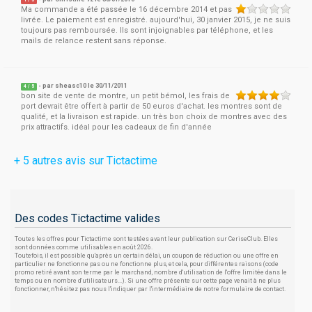
1
/
5
Ma commande a été passée le 16 décembre 2014 et pas
livrée. Le paiement est enregistré. aujourd'hui, 30 janvier 2015, je ne suis
toujours pas remboursée. Ils sont injoignables par téléphone, et les
mails de relance restent sans réponse.
- par
sheasc10
le 30/11/2011
4
/
5
bon site de vente de montre, un petit bémol, les frais de
port devrait être offert à partir de 50 euros d'achat. les montres sont de
qualité, et la livraison est rapide. un très bon choix de montres avec des
prix attractifs. idéal pour les cadeaux de fin d'année
+ 5 autres avis sur Tictactime
Des codes Tictactime valides
Toutes les offres pour Tictactime sont testées avant leur publication sur CeriseClub. Elles
sont données comme utilisables en août 2026.
Toutefois, il est possible qu'après un certain délai, un coupon de réduction ou une offre en
particulier ne fonctionne pas ou ne fonctionne plus, et cela, pour différentes raisons (code
promo retiré avant son terme par le marchand, nombre d'utilisation de l'offre limitée dans le
temps ou en nombre d'utilisateurs...). Si une offre présente sur cette page venait à ne plus
fonctionner, n'hésitez pas nous l'indiquer par l'intermédiaire de notre formulaire de contact.