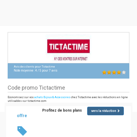
Avis des clients pour
Tictactime
Note moyenne :
4
/
5
pour
7
avis
Code promo Tictactime
Economisez sur vos
achats Bijoux & Accessoires
chez Tictactime avec les réductions en ligne
utilisables sur tictactime.com
Profitez de bons plans
vers la réduction
offre