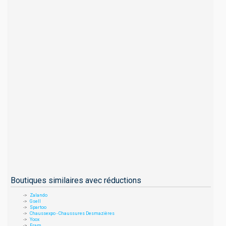
Boutiques similaires avec réductions
Zalando
Gsell
Spartoo
Chaussexpo - Chaussures Desmazières
Yoox
Eram