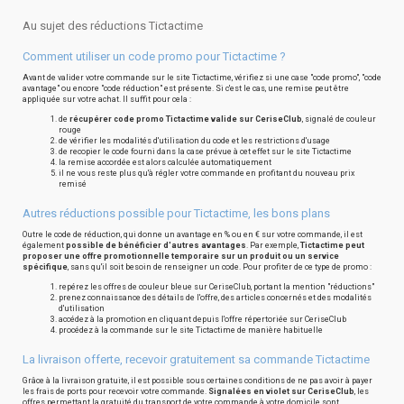
Au sujet des réductions Tictactime
Comment utiliser un code promo pour Tictactime ?
Avant de valider votre commande sur le site Tictactime, vérifiez si une case "code promo", "code
avantage" ou encore "code réduction" est présente. Si c'est le cas, une remise peut être
appliquée sur votre achat. Il suffit pour cela :
de
récupérer code promo Tictactime valide sur CeriseClub
, signalé de couleur
rouge
de vérifier les modalités d'utilisation du code et les restrictions d'usage
de recopier le code fourni dans la case prévue à cet effet sur le site Tictactime
la remise accordée est alors calculée automatiquement
il ne vous reste plus qu'à régler votre commande en profitant du nouveau prix
remisé
Autres réductions possible pour Tictactime, les bons plans
Outre le code de réduction, qui donne un avantage en % ou en € sur votre commande, il est
également
possible de bénéficier d'autres avantages
. Par exemple,
Tictactime peut
proposer une offre promotionnelle temporaire sur un produit ou un service
spécifique
, sans qu'il soit besoin de renseigner un code. Pour profiter de ce type de promo :
repérez les offres de couleur bleue sur CeriseClub, portant la mention "réductions"
prenez connaissance des détails de l'offre, des articles concernés et des modalités
d'utilisation
accédez à la promotion en cliquant depuis l'offre répertoriée sur CeriseClub
procédez à la commande sur le site Tictactime de manière habituelle
La livraison offerte, recevoir gratuitement sa commande Tictactime
Grâce à la livraison gratuite, il est possible sous certaines conditions de ne pas avoir à payer
les frais de ports pour recevoir votre commande.
Signalées en violet sur CeriseClub
, les
offres permettant la gratuité du transport de votre commande à votre domicile sont