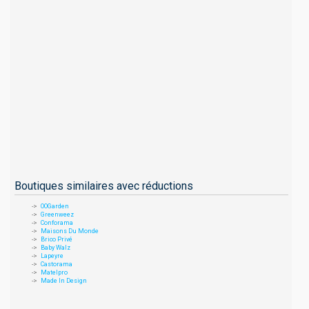
Boutiques similaires avec réductions
OOGarden
Greenweez
Conforama
Maisons Du Monde
Brico Privé
Baby Walz
Lapeyre
Castorama
Matelpro
Made In Design