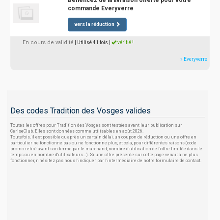
Bénéficez de la livraison offerte pour votre
commande Everyverre
vers la réduction
En cours de validité
| Utilisé 41 fois
|
vérifié !
» Everyverre
Des codes Tradition des Vosges valides
Toutes les offres pour Tradition des Vosges sont testées avant leur publication sur
CeriseClub. Elles sont données comme utilisables en août 2026.
Toutefois, il est possible qu'après un certain délai, un coupon de réduction ou une offre en
particulier ne fonctionne pas ou ne fonctionne plus, et cela, pour différentes raisons (code
promo retiré avant son terme par le marchand, nombre d'utilisation de l'offre limitée dans le
temps ou en nombre d'utilisateurs...). Si une offre présente sur cette page venait à ne plus
fonctionner, n'hésitez pas nous l'indiquer par l'intermédiaire de notre formulaire de contact.