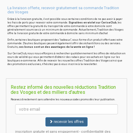
La livraison offerte, recevoir gratuitement sa commande Tradition
des Vosges
Grâce à la livraison gratuite, il est possible sous certaines conditions de ne pas avoir à payer
les frais de ports pour recevoir votre commande.
Signalées en violet sur CeriseClub
, les
offres permettant la gratuité du transport de votre commande à votre domicile sont
généralement soumises à un minimum de commande. Actuellement, Tradition des Vosges
offre la livraison gratuite de votre commande à domicile sans minimum d'achat
Enfin, certaines boutiques proposent des "cadeaux", sous forme d'un produit offert avec votre
commande. D'autres boutiques peuvent également offrir des échantillons ou des services.
Gratuits,
ces bonus sont un des avantages de la vente en ligne !
Sur CeriseClub, nous nous efforçons à rechercher quotidiennement les offres de réduction en
cours de validité qui vous permettent d'obtenir des rabais pour vos achats en ligne sur les
boutiques e-commerce. Afin de recevoir les nouvelles offres Tradition des Vosges ainsi que
des promotions exclusives, n'hésitez pas à vous inscrire à la newsletter.
Restez informé des nouvelles réductions Tradition
des Vosges et des milliers d'autres
Recevez directement sans attendre les nouveaux codes promo dès leur publication.
recevoir les offres
inscription gratuite et sans engagement - confidentialité des