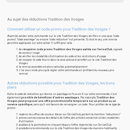
Au sujet des réductions Tradition des Vosges
Comment utiliser un code promo pour Tradition des Vosges ?
Avant de valider votre commande sur le site Tradition des Vosges, vérifiez si une case "code
promo", "code avantage" ou encore "code réduction" est présente. Si c'est le cas, une remise
peut être appliquée sur votre achat. Il suffit pour cela :
de
récupérer code promo Tradition des Vosges valide sur CeriseClub
, signalé
de couleur rouge
de vérifier les modalités d'utilisation du code et les restrictions d'usage
de recopier le code fourni dans la case prévue à cet effet sur le site Tradition des
Vosges
la remise accordée est alors calculée automatiquement
il ne vous reste plus qu'à régler votre commande en profitant du nouveau prix
remisé
Autres réductions possible pour Tradition des Vosges, les bons
plans
Outre le code de réduction, qui donne un avantage en % ou en € sur votre commande, il est
également
possible de bénéficier d'autres avantages
. Par exemple,
Tradition des
Vosges peut proposer une offre promotionnelle temporaire sur un produit ou un
service spécifique
, sans qu'il soit besoin de renseigner un code. Pour profiter de ce type de
promo :
repérez les offres de couleur bleue sur CeriseClub, portant la mention "réductions"
prenez connaissance des détails de l'offre, des articles concernés et des modalités
d'utilisation
accédez à la promotion en cliquant depuis l'offre répertoriée sur CeriseClub
procédez à la commande sur le site Tradition des Vosges de manière habituelle