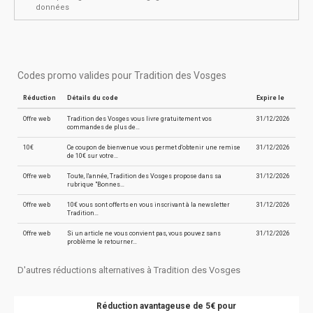
données
Codes promo valides pour Tradition des Vosges
Réduction
Détails du code
Expire le
Offre web
Tradition des Vosges vous livre gratuitement vos
31/12/2026
commandes de plus de…
10€
Ce coupon de bienvenue vous permet d'obtenir une remise
31/12/2026
de 10€ sur votre…
Offre web
Toute, l'année, Tradition des Vosges propose dans sa
31/12/2026
rubrique "Bonnes…
Offre web
10€ vous sont offerts en vous inscrivant à la newsletter
31/12/2026
Tradition…
Offre web
Si un article ne vous convient pas, vous pouvez sans
31/12/2026
problème le retourner…
D'autres réductions alternatives à Tradition des Vosges
Réduction avantageuse de 5€ pour