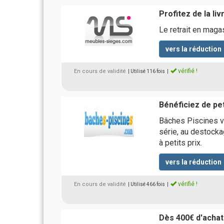
Profitez de la l
Le retrait en mag
vers la réduction
vérifié !
En cours de validité
| Utilisé 116 fois
|
Bénéficiez de pet
Bâches Piscines v
série, au destocka
à petits prix.
vers la réduction
vérifié !
En cours de validité
| Utilisé 466 fois
|
Dès 400€ d'achat