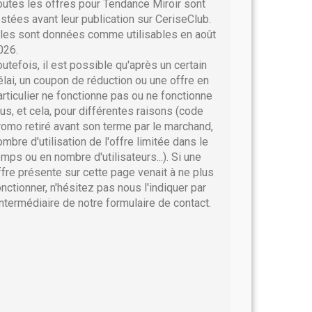
outes les offres pour Tendance Miroir sont
estées avant leur publication sur CeriseClub.
lles sont données comme utilisables en août
026.
outefois, il est possible qu'après un certain
élai, un coupon de réduction ou une offre en
articulier ne fonctionne pas ou ne fonctionne
lus, et cela, pour différentes raisons (code
romo retiré avant son terme par le marchand,
ombre d'utilisation de l'offre limitée dans le
emps ou en nombre d'utilisateurs...). Si une
ffre présente sur cette page venait à ne plus
onctionner, n'hésitez pas nous l'indiquer par
'intermédiaire de notre formulaire de contact.