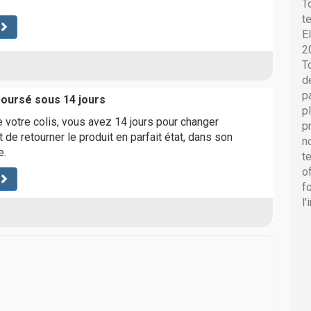
T
t
E
2
T
d
p
boursé sous 14 jours
p
 votre colis, vous avez 14 jours pour changer
p
it de retourner le produit en parfait état, dans son
n
e.
t
o
f
l