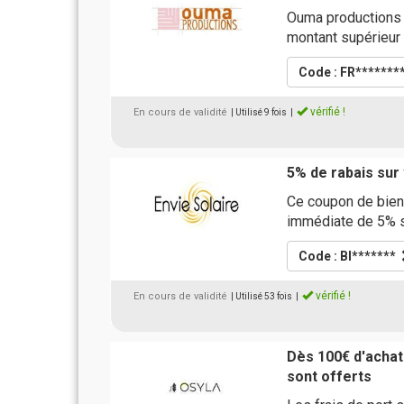
Ouma productions 
montant supérieur
Code : FR*******
vérifié !
En cours de validité
| Utilisé 9 fois
|
5% de rabais su
Ce coupon de bien
immédiate de 5% su
Code : BI*******
vérifié !
En cours de validité
| Utilisé 53 fois
|
Dès 100€ d'achats
sont offerts