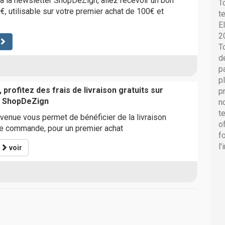
 à la newsletter ShopDeZign, allez recevoir un bon
T
€, utilisable sur votre premier achat de 100€ et
t
E
2
T
d
p
p
 profitez des frais de livraison gratuits sur
p
 ShopDeZign
n
t
enue vous permet de bénéficier de la livraison
o
de commande, pour un premier achat
f
l
*
voir