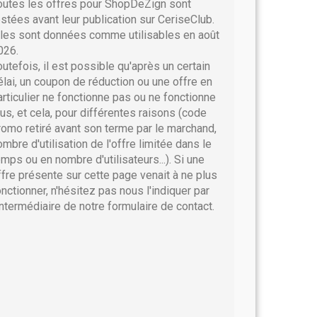
outes les offres pour ShopDeZign sont
estées avant leur publication sur CeriseClub.
lles sont données comme utilisables en août
026.
outefois, il est possible qu'après un certain
élai, un coupon de réduction ou une offre en
articulier ne fonctionne pas ou ne fonctionne
lus, et cela, pour différentes raisons (code
romo retiré avant son terme par le marchand,
ombre d'utilisation de l'offre limitée dans le
emps ou en nombre d'utilisateurs...). Si une
ffre présente sur cette page venait à ne plus
onctionner, n'hésitez pas nous l'indiquer par
'intermédiaire de notre formulaire de contact.