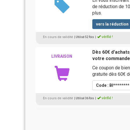
En vous inscrivant
de réduction de 10
plus.
vers la réduction
vérifié !
En cours de validité
| Utilisé 52 fois
|
Dès 60€ d'achats,
LIVRAISON
votre commande
Ce coupon de bienv
gratuite dès 60€ 
Code : BI*******
vérifié !
En cours de validité
| Utilisé 36 fois
|