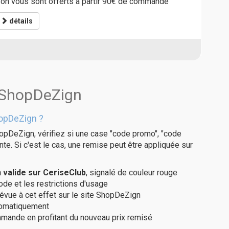
ison vous sont offerts à partir 90€ de commande
détails
s ShopDeZign
opDeZign ?
opDeZign, vérifiez si une case "code promo", "code
te. Si c'est le cas, une remise peut être appliquée sur
valide sur CeriseClub
, signalé de couleur rouge
code et les restrictions d'usage
révue à cet effet sur le site ShopDeZign
utomatiquement
ommande en profitant du nouveau prix remisé