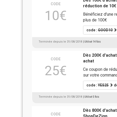
Dès 100€ d'acha
CODE
réduction de 10€
10€
Bénéficiez d'une 
plus de 100€
code :
GOOD10
Terminée depuis le 31/08/2018
| Utilisé 14 fois
Dès 200€ d'achat
CODE
achat
25€
Ce coupon de rédu
sur votre command
code :
YES25
dé
Terminée depuis le 31/08/2018
| Utilisé 5 fois
Dès 800€ d'achat
CODE
ShopDeZign