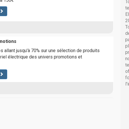
 à 150€
T
t
E
2
T
d
p
motions
p
s allant jusqu'à 70% sur une sélection de produits
p
riel électrique des univers promotions et
n
t
o
f
l