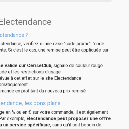
 Electendance
ectendance ?
ectendance, vérifiez si une case "code promo", "code
te. Si c'est le cas, une remise peut être appliquée sur
 valide sur CeriseClub
, signalé de couleur rouge
code et les restrictions d'usage
évue à cet effet sur le site Electendance
utomatiquement
ommande en profitant du nouveau prix remisé
tendance, les bons plans
age en % ou en € sur votre commande, il est également
 Par exemple,
Electendance peut proposer une offre
u un service spécifique
, sans qu'il soit besoin de