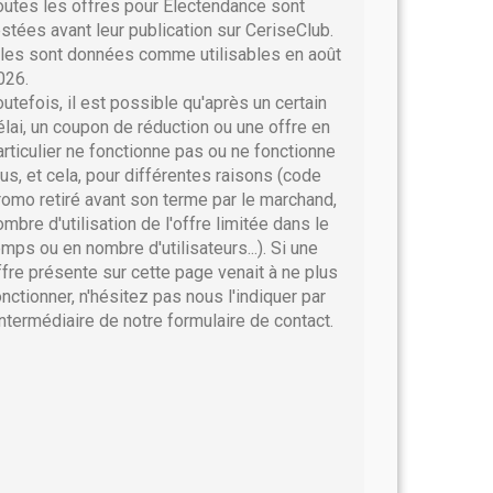
outes les offres pour Electendance sont
estées avant leur publication sur CeriseClub.
lles sont données comme utilisables en août
026.
outefois, il est possible qu'après un certain
élai, un coupon de réduction ou une offre en
articulier ne fonctionne pas ou ne fonctionne
lus, et cela, pour différentes raisons (code
romo retiré avant son terme par le marchand,
ombre d'utilisation de l'offre limitée dans le
emps ou en nombre d'utilisateurs...). Si une
ffre présente sur cette page venait à ne plus
onctionner, n'hésitez pas nous l'indiquer par
'intermédiaire de notre formulaire de contact.