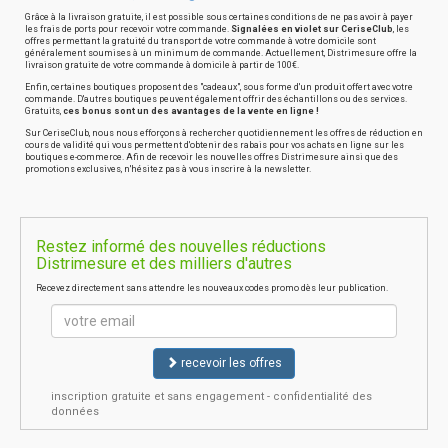
Grâce à la livraison gratuite, il est possible sous certaines conditions de ne pas avoir à payer
les frais de ports pour recevoir votre commande.
Signalées en violet sur CeriseClub
, les
offres permettant la gratuité du transport de votre commande à votre domicile sont
généralement soumises à un minimum de commande. Actuellement, Distrimesure offre la
livraison gratuite de votre commande à domicile à partir de 100€.
Enfin, certaines boutiques proposent des "cadeaux", sous forme d'un produit offert avec votre
commande. D'autres boutiques peuvent également offrir des échantillons ou des services.
Gratuits,
ces bonus sont un des avantages de la vente en ligne !
Sur CeriseClub, nous nous efforçons à rechercher quotidiennement les offres de réduction en
cours de validité qui vous permettent d'obtenir des rabais pour vos achats en ligne sur les
boutiques e-commerce. Afin de recevoir les nouvelles offres Distrimesure ainsi que des
promotions exclusives, n'hésitez pas à vous inscrire à la newsletter.
Restez informé des nouvelles réductions
Distrimesure et des milliers d'autres
Recevez directement sans attendre les nouveaux codes promo dès leur publication.
recevoir les offres
inscription gratuite et sans engagement - confidentialité des
données