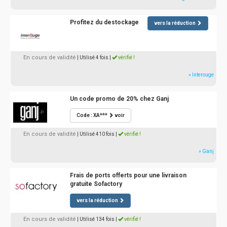
Profitez du destockage
vers la réduction
En cours de validité
| Utilisé 4 fois
|
vérifié !
» Interouge
Un code promo de 20% chez Ganj
Code : XA***
voir
En cours de validité
| Utilisé 410 fois
|
vérifié !
» Ganj
Frais de ports offerts pour une livraison
gratuite Sofactory
vers la réduction
En cours de validité
| Utilisé 134 fois
|
vérifié !