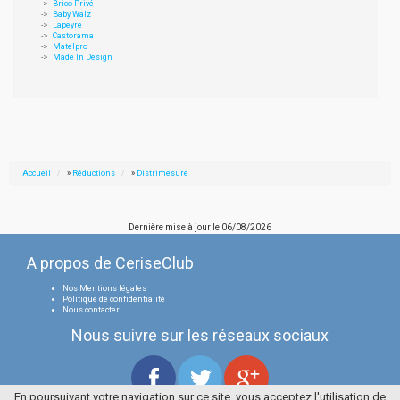
Brico Privé
Baby Walz
Lapeyre
Castorama
Matelpro
Made In Design
Accueil
»
Réductions
»
Distrimesure
Dernière mise à jour le
06/08/2026
A propos de CeriseClub
Nos Mentions légales
Politique de confidentialité
Nous contacter
Nous suivre sur les réseaux sociaux
En poursuivant votre navigation sur ce site, vous acceptez l'utilisation de