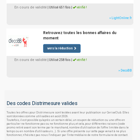
En cours de validité
| Utilisé 651 fois
|
vérifié !
» LightOnline.fr
Retrouvez toutes les bonnes affaires du
moment
vers la réduction
En cours de validité
| Utilisé 258 fois
|
vérifié !
» DecoBB
Des codes Distrimesure valides
Toutes les offres pour Distrimesure sont testées avant leur publication sur CeriseClub. Elles
sont données comme utilisables en août 2026.
Toutefois, il est possible qu'après un certain délai, un coupon de réduction ou une offre en
particulier ne fonctionne pas ou ne fonctionne plus, et cela, pour différentes raisons (code
promo retiré avant son terme par le marchand, nombre d'utilisation de l'offre limitée dans le
temps ou en nombre d'utilisateurs...). Si une offre présente sur cette page venait à ne plus
fonctionner, n'hésitez pas nous l'indiquer par l'intermédiaire de notre formulaire de contact.