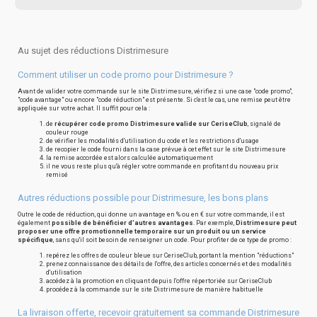
Au sujet des réductions Distrimesure
Comment utiliser un code promo pour Distrimesure ?
Avant de valider votre commande sur le site Distrimesure, vérifiez si une case "code promo",
"code avantage" ou encore "code réduction" est présente. Si c'est le cas, une remise peut être
appliquée sur votre achat. Il suffit pour cela :
de
récupérer code promo Distrimesure valide sur CeriseClub
, signalé de
couleur rouge
de vérifier les modalités d'utilisation du code et les restrictions d'usage
de recopier le code fourni dans la case prévue à cet effet sur le site Distrimesure
la remise accordée est alors calculée automatiquement
il ne vous reste plus qu'à régler votre commande en profitant du nouveau prix
remisé
Autres réductions possible pour Distrimesure, les bons plans
Outre le code de réduction, qui donne un avantage en % ou en € sur votre commande, il est
également
possible de bénéficier d'autres avantages
. Par exemple,
Distrimesure peut
proposer une offre promotionnelle temporaire sur un produit ou un service
spécifique
, sans qu'il soit besoin de renseigner un code. Pour profiter de ce type de promo :
repérez les offres de couleur bleue sur CeriseClub, portant la mention "réductions"
prenez connaissance des détails de l'offre, des articles concernés et des modalités
d'utilisation
accédez à la promotion en cliquant depuis l'offre répertoriée sur CeriseClub
procédez à la commande sur le site Distrimesure de manière habituelle
La livraison offerte, recevoir gratuitement sa commande Distrimesure