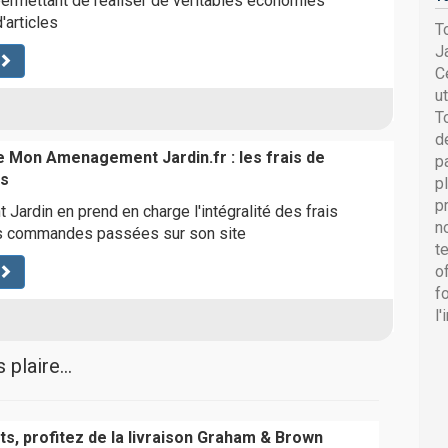
ermettant de réaliser de véritables économies
'articles
T
J
C
u
T
d
te Mon Amenagement Jardin.fr : les frais de
p
ts
p
p
rdin en prend en charge l'intégralité des frais
n
os commandes passées sur son site
t
o
f
l
plaire...
ts, profitez de la livraison Graham & Brown