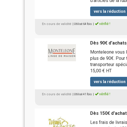
d'articles de la ru
vers la réduction
vérifié !
En cours de validité
| Utilisé 64 fois
|
Dès 90€ d'achats
Monteleone vous l
plus de 90€. Pour t
transporteur spécia
15,00 € HT
vers la réduction
vérifié !
En cours de validité
| Utilisé 41 fois
|
Dès 150€ d'achats
Les frais de livra