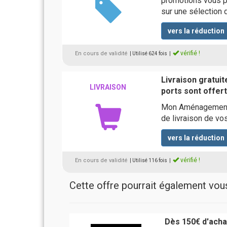
promotions vous p
sur une sélection d
vers la réduction
vérifié !
En cours de validité
| Utilisé 624 fois
|
Livraison gratui
LIVRAISON
ports sont offer
Mon Aménagement Ja
de livraison de v
vers la réduction
vérifié !
En cours de validité
| Utilisé 116 fois
|
Cette offre pourrait également vous 
Dès 150€ d'acha