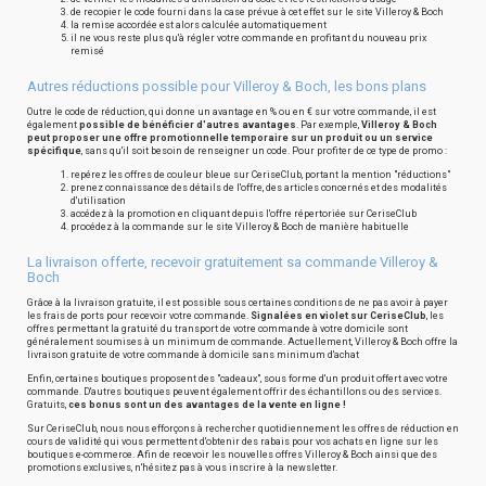
de recopier le code fourni dans la case prévue à cet effet sur le site Villeroy & Boch
la remise accordée est alors calculée automatiquement
il ne vous reste plus qu'à régler votre commande en profitant du nouveau prix
remisé
Autres réductions possible pour Villeroy & Boch, les bons plans
Outre le code de réduction, qui donne un avantage en % ou en € sur votre commande, il est
également
possible de bénéficier d'autres avantages
. Par exemple,
Villeroy & Boch
peut proposer une offre promotionnelle temporaire sur un produit ou un service
spécifique
, sans qu'il soit besoin de renseigner un code. Pour profiter de ce type de promo :
repérez les offres de couleur bleue sur CeriseClub, portant la mention "réductions"
prenez connaissance des détails de l'offre, des articles concernés et des modalités
d'utilisation
accédez à la promotion en cliquant depuis l'offre répertoriée sur CeriseClub
procédez à la commande sur le site Villeroy & Boch de manière habituelle
La livraison offerte, recevoir gratuitement sa commande Villeroy &
Boch
Grâce à la livraison gratuite, il est possible sous certaines conditions de ne pas avoir à payer
les frais de ports pour recevoir votre commande.
Signalées en violet sur CeriseClub
, les
offres permettant la gratuité du transport de votre commande à votre domicile sont
généralement soumises à un minimum de commande. Actuellement, Villeroy & Boch offre la
livraison gratuite de votre commande à domicile sans minimum d'achat
Enfin, certaines boutiques proposent des "cadeaux", sous forme d'un produit offert avec votre
commande. D'autres boutiques peuvent également offrir des échantillons ou des services.
Gratuits,
ces bonus sont un des avantages de la vente en ligne !
Sur CeriseClub, nous nous efforçons à rechercher quotidiennement les offres de réduction en
cours de validité qui vous permettent d'obtenir des rabais pour vos achats en ligne sur les
boutiques e-commerce. Afin de recevoir les nouvelles offres Villeroy & Boch ainsi que des
promotions exclusives, n'hésitez pas à vous inscrire à la newsletter.