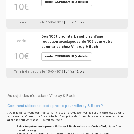
code :
CSPRINGV18
détails
10€
Terminée depuis le 15/04/2018
| Utilisé 13 fois
Dès 100€ d'achats, bénéficiez d'une
code
réduction avantageuse de 10€ pour votre
commande chez Villeroy & Boch
10€
code :
CSPRINGV18
détails
Terminée depuis le 15/04/2018
| Utilisé 12 fois
Au sujet des réductions Villeroy & Boch
Comment utiliser un code promo pour Villeroy & Boch ?
Avant de valider votre commande sur le site Villeroy & Boch, vérifiez si une case "code promo",
"code avantage" ou encore "code réduction" est présente. Si c'est le cas, une remise peut être
appliquée sur votre achat. Il suffit pour cela :
de
récupérer code promo Villeroy & Boch valide sur CeriseClub
, signalé de
couleur rouge
de vérifier les modalités d'utilisation du code et les restrictions d'usage