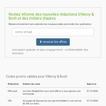
Restez informé des nouvelles réductions Villeroy &
Boch et des milliers d'autres
Recevez directement sans attendre les nouveaux codes promo dès leur publication.
recevoir les offres
inscription gratuite et sans engagement - confidentialité des
données
Codes promo valides pour Villeroy & Boch
Réduction
Détails du code
Expire le
Offre web
Les frais d'expédition vous sont offerts si vous passez une
31/12/2026
commande…
10%
Ce coupon de bienvenue vous permet d'obtenir une remise
31/12/2026
de 10% sur votre…