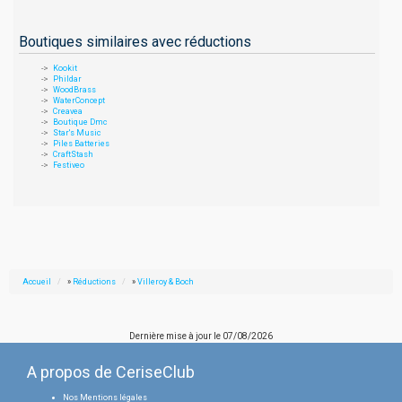
Boutiques similaires avec réductions
Kookit
Phildar
WoodBrass
WaterConcept
Creavea
Boutique Dmc
Star's Music
Piles Batteries
CraftStash
Festiveo
Accueil
»
Réductions
»
Villeroy & Boch
Dernière mise à jour le
07/08/2026
A propos de CeriseClub
Nos Mentions légales