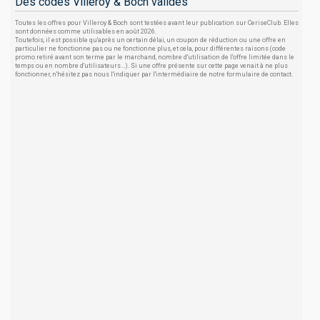
Des codes Villeroy & Boch valides
Toutes les offres pour Villeroy & Boch sont testées avant leur publication sur CeriseClub. Elles
sont données comme utilisables en août 2026.
Toutefois, il est possible qu'après un certain délai, un coupon de réduction ou une offre en
particulier ne fonctionne pas ou ne fonctionne plus, et cela, pour différentes raisons (code
promo retiré avant son terme par le marchand, nombre d'utilisation de l'offre limitée dans le
temps ou en nombre d'utilisateurs...). Si une offre présente sur cette page venait à ne plus
fonctionner, n'hésitez pas nous l'indiquer par l'intermédiaire de notre formulaire de contact.