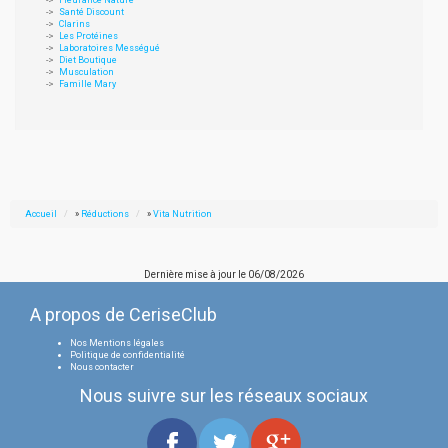
Fleurance Nature
Santé Discount
Clarins
Les Protéines
Laboratoires Mességué
Diet Boutique
Musculation
Famille Mary
Accueil
»
Réductions
»
Vita Nutrition
Dernière mise à jour le
06/08/2026
A propos de CeriseClub
Nos Mentions légales
Politique de confidentialité
Nous contacter
Nous suivre sur les réseaux sociaux