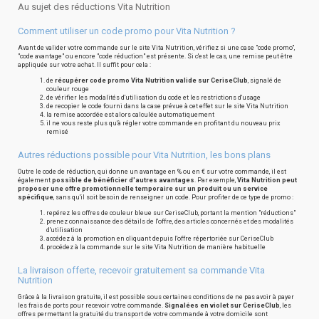
Au sujet des réductions Vita Nutrition
Comment utiliser un code promo pour Vita Nutrition ?
Avant de valider votre commande sur le site Vita Nutrition, vérifiez si une case "code promo",
"code avantage" ou encore "code réduction" est présente. Si c'est le cas, une remise peut être
appliquée sur votre achat. Il suffit pour cela :
de
récupérer code promo Vita Nutrition valide sur CeriseClub
, signalé de
couleur rouge
de vérifier les modalités d'utilisation du code et les restrictions d'usage
de recopier le code fourni dans la case prévue à cet effet sur le site Vita Nutrition
la remise accordée est alors calculée automatiquement
il ne vous reste plus qu'à régler votre commande en profitant du nouveau prix
remisé
Autres réductions possible pour Vita Nutrition, les bons plans
Outre le code de réduction, qui donne un avantage en % ou en € sur votre commande, il est
également
possible de bénéficier d'autres avantages
. Par exemple,
Vita Nutrition peut
proposer une offre promotionnelle temporaire sur un produit ou un service
spécifique
, sans qu'il soit besoin de renseigner un code. Pour profiter de ce type de promo :
repérez les offres de couleur bleue sur CeriseClub, portant la mention "réductions"
prenez connaissance des détails de l'offre, des articles concernés et des modalités
d'utilisation
accédez à la promotion en cliquant depuis l'offre répertoriée sur CeriseClub
procédez à la commande sur le site Vita Nutrition de manière habituelle
La livraison offerte, recevoir gratuitement sa commande Vita
Nutrition
Grâce à la livraison gratuite, il est possible sous certaines conditions de ne pas avoir à payer
les frais de ports pour recevoir votre commande.
Signalées en violet sur CeriseClub
, les
offres permettant la gratuité du transport de votre commande à votre domicile sont