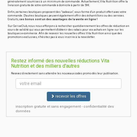
généralement soumises à un minimum de commande. Actuellement, Vita Nutrition offre la
livraison gratuite de votre commande à domicile à partir de 59€.
Enfin, certaines boutiques proposent des "cadeaux", sous forme d'un produit offert avec votre
commande. D'autres boutiques peuvent également offrir des échantillons ou des services.
Gratuits,
ces bonus sont un des avantages de la vente en ligne !
Sur CeriseClub, nous nous efforçons à rechercher quotidiennement les offres de réduction en
cours de validité qui vous permettent d'obtenir des rabais pour vos achats en ligne sur les
boutiques e-commerce. Afin de recevoir les nouvelles offres Vita Nutrition ainsi que des
promotions exclusives, n'hésitez pas à vous inscrire à la newsletter.
Restez informé des nouvelles réductions Vita
Nutrition et des milliers d'autres
Recevez directement sans attendre les nouveaux codes promo dès leur publication.
recevoir les offres
inscription gratuite et sans engagement - confidentialité des
données