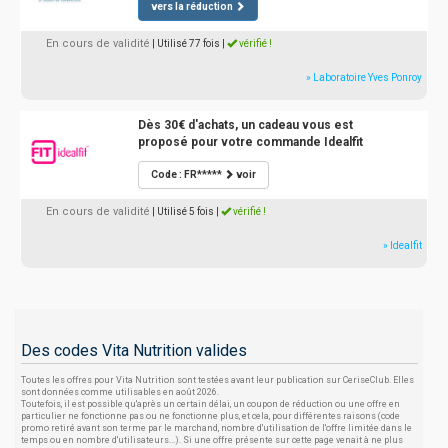
vers la réduction
En cours de validité
| Utilisé 77 fois
|
vérifié !
» Laboratoire Yves Ponroy
Dès 30€ d'achats, un cadeau vous est
proposé pour votre commande Idealfit
Code : FR*****
voir
En cours de validité
| Utilisé 5 fois
|
vérifié !
» Idealfit
Des codes Vita Nutrition valides
Toutes les offres pour Vita Nutrition sont testées avant leur publication sur CeriseClub. Elles
sont données comme utilisables en août 2026.
Toutefois, il est possible qu'après un certain délai, un coupon de réduction ou une offre en
particulier ne fonctionne pas ou ne fonctionne plus, et cela, pour différentes raisons (code
promo retiré avant son terme par le marchand, nombre d'utilisation de l'offre limitée dans le
temps ou en nombre d'utilisateurs...). Si une offre présente sur cette page venait à ne plus