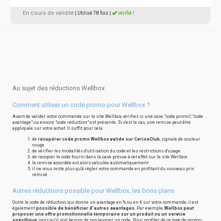
En cours de validité
| Utilisé 78 fois
|
vérifié !
Au sujet des réductions Wellbox
Comment utiliser un code promo pour Wellbox ?
Avant de valider votre commande sur le site Wellbox, vérifiez si une case "code promo", "code
avantage" ou encore "code réduction" est présente. Si c'est le cas, une remise peut être
appliquée sur votre achat. Il suffit pour cela :
de
récupérer code promo Wellbox valide sur CeriseClub
, signalé de couleur
rouge
de vérifier les modalités d'utilisation du code et les restrictions d'usage
de recopier le code fourni dans la case prévue à cet effet sur le site Wellbox
la remise accordée est alors calculée automatiquement
il ne vous reste plus qu'à régler votre commande en profitant du nouveau prix
remisé
Autres réductions possible pour Wellbox, les bons plans
Outre le code de réduction, qui donne un avantage en % ou en € sur votre commande, il est
également
possible de bénéficier d'autres avantages
. Par exemple,
Wellbox peut
proposer une offre promotionnelle temporaire sur un produit ou un service
spécifique
, sans qu'il soit besoin de renseigner un code. Pour profiter de ce type de promo :