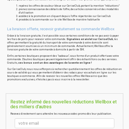
repérez les offres de couleur bleue sur CeriseClub, portant la mention "réductions"
prenez connaissance des détails de l'offre, des articles concernés et des modalités
d'utilisation
accédez à la promotion en cliquant depuis l'offre répertoriée sur CeriseClub
procédez à la commande sur le site Wellbox de manière habituelle
La livraison offerte, recevoir gratuitement sa commande Wellbox
Grâce à la livraison gratuite, il est possible sous certaines conditions de ne pas avoir à payer
les frais de ports pour recevoir votre commande.
Signalées en violet sur CeriseClub
, les
offres permettant la gratuité du transport de votre commande à votre domicile sont
généralement soumises à un minimum de commande. Actuellement, Wellbox offre la
livraison gratuite de votre commande à domicile à partir de 50€.
Enfin, certaines boutiques proposent des "cadeaux", sous forme d'un produit offert avec votre
commande. D'autres boutiques peuvent également offrir des échantillons ou des services.
Gratuits,
ces bonus sont un des avantages de la vente en ligne !
Sur CeriseClub, nous nous efforçons à rechercher quotidiennement les offres de réduction en
cours de validité qui vous permettent d'obtenir des rabais pour vos achats en ligne sur les
boutiques e-commerce. Afin de recevoir les nouvelles offres Wellbox ainsi que des
promotions exclusives, n'hésitez pas à vous inscrire à la newsletter.
Restez informé des nouvelles réductions Wellbox et
des milliers d'autres
Recevez directement sans attendre les nouveaux codes promo dès leur publication.