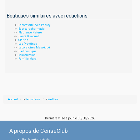
Boutiques similaires avec réductions
Laboratoire Yves Ponroy
Easyparapharmacie
Fleurance Nature
Santé Discount
Clarins
Les Protéines
Laboratoires Mességué
Diet Boutique
Musculation
Famille Mary
Accueil
»
Réductions
»
Wellbox
Dernière mise à jour le
06/08/2026
A propos de CeriseClub
Nos Mentions légales