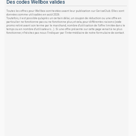
Des codes Wellbox valides
Toutes les offres pour Wellbox sont testées avant leur publication sur CeriseClub. Elles sont
données comme utilisables en août 2026.
Toutefois, il est possible qu'après un certain délai, un coupon de réduction ou une offre en
particulier ne fonctionne pas ou ne fonctionne plus, et cela, pour différentes raisons (code
promo retiré avant son terme par le marchand, nombre d'utilisation de l'offre limitée dans le
temps ou en nombre d'utilisateurs...). Si une offre présente sur cette page venait à ne plus
fonctionner, n'hésitez pas nous l'indiquer par l'intermédiaire de notre formulaire de contact.