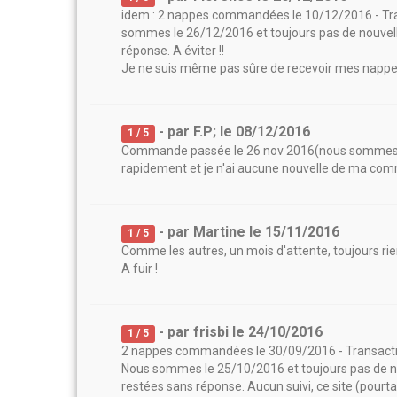
idem : 2 nappes commandées le 10/12/2016 - Tra
sommes le 26/12/2016 et toujours pas de nouvel
réponse. A éviter !!
Je ne suis même pas sûre de recevoir mes nappes 
- par
F.P;
le
08/12/2016
1
/ 5
Commande passée le 26 nov 2016(nous sommes le 8
rapidement et je n'ai aucune nouvelle de ma comma
- par
Martine
le
15/11/2016
1
/ 5
Comme les autres, un mois d'attente, toujours rien
A fuir !
- par
frisbi
le
24/10/2016
1
/ 5
2 nappes commandées le 30/09/2016 - Transactio
Nous sommes le 25/10/2016 et toujours pas de 
restées sans réponse. Aucun suivi, ce site (pourtant