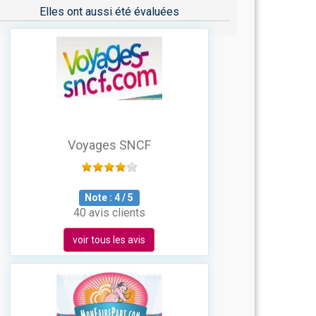
Elles ont aussi été évaluées
Voyages SNCF
Note :
4
/
5
40 avis clients
voir tous les avis