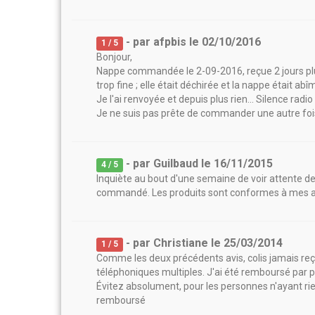
- par
afpbis
le
02/10/2016
1
/ 5
Bonjour,
Nappe commandée le 2-09-2016, reçue 2 jours plus
trop fine ; elle était déchirée et la nappe était abî
Je l'ai renvoyée et depuis plus rien... Silence radio
Je ne suis pas prête de commander une autre fois 
- par
Guilbaud
le
16/11/2015
4
/ 5
Inquiète au bout d'une semaine de voir attente de p
commandé. Les produits sont conformes à mes att
- par
Christiane
le
25/03/2014
1
/ 5
Comme les deux précédents avis, colis jamais reç
téléphoniques multiples. J'ai été remboursé par pa
Évitez absolument, pour les personnes n'ayant rie
remboursé