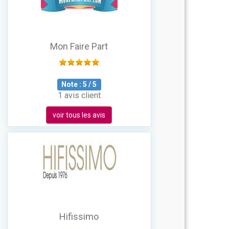
Mon Faire Part
Note :
5
/
5
1 avis client
voir tous les avis
Hifissimo