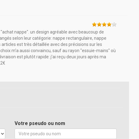
te "achat nappe". un design agréable avec beaucoup de
 rangés selon leur catégorie: nappe rectangulaire, nappe
articles est très détaillée avec des précisions sur les
 le choix m'a aussi convaincu, sauf au rayon "essuie-mains" où
la livraison est plutôt rapide: j'ai reçu deux jours après ma
22€
Votre pseudo ou nom