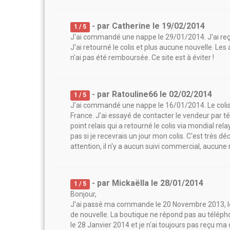
- par
Catherine
le
19/02/2014
1
/ 5
J'ai commandé une nappe le 29/01/2014. J'ai reçu 
J'ai retourné le colis et plus aucune nouvelle. Les
n'ai pas été remboursée. Ce site est à éviter !
- par
Ratouline66
le
02/02/2014
1
/ 5
J'ai commandé une nappe le 16/01/2014. Le colis a 
France. J'ai essayé de contacter le vendeur par té
point relais qui a retourné le colis via mondial rel
pas si je recevrais un jour mon colis. C'est très 
attention, il n'y a aucun suivi commercial, aucune 
- par
Mickaëlla
le
28/01/2014
1
/ 5
Bonjour,
J'ai passé ma commande le 20 Novembre 2013, le 2
de nouvelle. La boutique ne répond pas au téléph
le 28 Janvier 2014 et je n'ai toujours pas reçu 