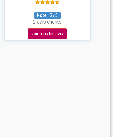
Note :
5
/
5
2 avis clients
voir tous les avis