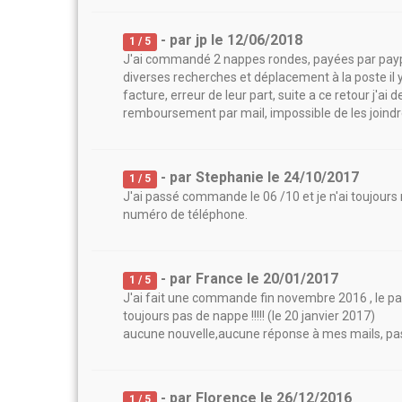
- par
jp
le
12/06/2018
1
/ 5
J'ai commandé 2 nappes rondes, payées par paypal
diverses recherches et déplacement à la poste il 
facture, erreur de leur part, suite a ce retour j'a
remboursement par mail, impossible de les joind
- par
Stephanie
le
24/10/2017
1
/ 5
J'ai passé commande le 06 /10 et je n'ai toujours
numéro de téléphone.
- par
France
le
20/01/2017
1
/ 5
J'ai fait une commande fin novembre 2016 , le pai
toujours pas de nappe !!!!! (le 20 janvier 2017)
aucune nouvelle,aucune réponse à mes mails, pas 
- par
Florence
le
26/12/2016
1
/ 5