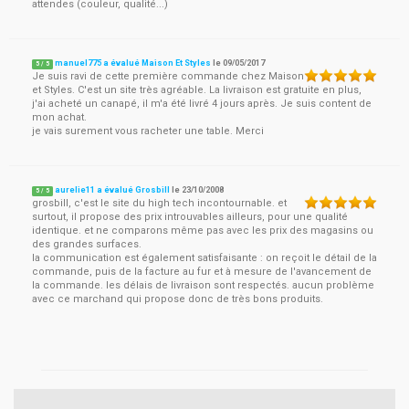
attendes (couleur, qualité...)
manuel775 a évalué Maison Et Styles
le
09/05/2017
5
/
5
Je suis ravi de cette première commande chez Maison
et Styles. C'est un site très agréable. La livraison est gratuite en plus,
j'ai acheté un canapé, il m'a été livré 4 jours après. Je suis content de
mon achat.
je vais surement vous racheter une table. Merci
aurelie11 a évalué Grosbill
le
23/10/2008
5
/
5
grosbill, c'est le site du high tech incontournable. et
surtout, il propose des prix introuvables ailleurs, pour une qualité
identique. et ne comparons même pas avec les prix des magasins ou
des grandes surfaces.
la communication est également satisfaisante : on reçoit le détail de la
commande, puis de la facture au fur et à mesure de l'avancement de
la commande. les délais de livraison sont respectés. aucun problème
avec ce marchand qui propose donc de très bons produits.