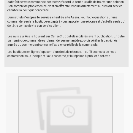
satisfait de votre commande, contactez d'abord la boutique afin de trouver une solution.
Bon nombre de problèmes peuvent en effet être résolus directement auprès du service
client de la boutique concernée.
CeriseClub
n'est pas le service client du site Assia
. Pour toute question sur une
commande, seule la boutique est apte à vous apporter une réponse et c'est elle seule qui
doit être contactée via son service client.
Les avis sur Assia figurant sur CeriseClub ont été modérés avant publication. En outre,
un numéro de commande est demandé, permettant de pouvoir vérifier le cas échéant
auprès du commerçant concerné l'existence réelle de la commande.
Les boutiques en ligne disposent d'un droit de réponse. Il suffit pour cela de nous
contacter en nous indiquant l'avis concerné, et la réponse à publier à cet avis.