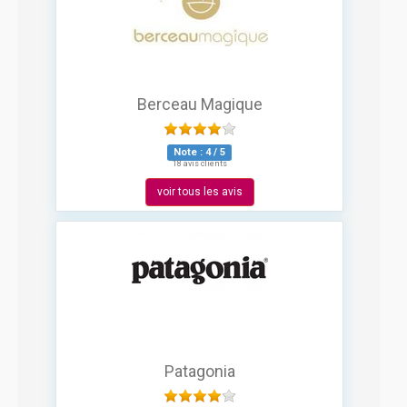
Berceau Magique
Note :
4
/
5
18 avis clients
voir tous les avis
Patagonia