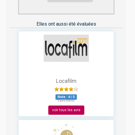
Elles ont aussi été évaluées
Locafilm
Note :
4
/
5
3 avis clients
voir tous les avis