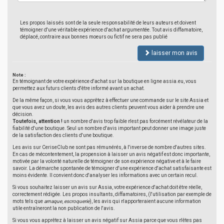
Les propos laissés sont de la seule responsabilité de leurs auteurs et doivent
témoigner d'une véritable expérience d'achat argumentée. Tout avis diffamatoire,
déplacé, contraire aux bonnes moeurs ou fictif ne sera pas publié
laisser mon avis
Note :
En témoignant de votre expérience d'achat sur la boutique en ligne assia.eu, vous
permettez aux futurs clients d'être informé avant un achat.
De la même façon, si vous vous apprêtez à effectuer une commande sur le site Assia et
que vous avez un doute, les avis des autres clients peuvent vous aider à prendre une
décision.
Toutefois, attention !
un nombre d'avis trop faible n'est pas forcément révélateur de la
fiabilité d'une boutique. Seul un nombre d'avis important peut donner une image juste
de la satisfaction des clients d'une boutique.
Les avis sur CeriseClub ne sont pas rémunérés, à l'inverse de nombre d'autres sites.
En cas de mécontentement, la propension à laisser un avis négatif est donc importante,
motivée par la volonté naturelle de témoigner de son expérience négative et à le faire
savoir. La démarche spontanée de témoigner d'une expérience d'achat satisfaisante est
moins évidente. Il convient donc d'analyser les informations avec un certain recul.
Si vous souhaitez laisser un avis sur Assia, votre expérience d'achat doit être réelle,
correctement rédigée. Les propos insultants, diffamatoires, (l'utilisation par exemple de
mots tels que
arnaque
,
escroquerie
), les avis qui n'apporteraient aucune information
utile entraîneront la non publication de l'avis.
Si vous vous apprêtez à laisser un avis négatif sur Assia parce que vous n'êtes pas