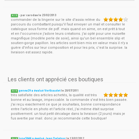
- par
carodav
le
25/02/2013
4
/ 5
commander de la lingerie sur le site d'assia relève du
parcours du combattant puisqu'il faut envoyer un mail et consulter le
catalogue sous forme de pdf. mais quand on aime, on est prêt à tout
et en l'occurrence j'adore leurs créations. j'ai opté pour une nuisette
magnifique (modèle perle de soie), ainsi qu'un bel ensemble slip et
soutien-gorge papillon. les articles sont bien mis en valeur mais il n'y a
guère d'infos sur leur composition et pour les prix, c'est la surprise. la
livraison est assez rapide.
Les clients ont apprécié ces boutiques
genev29 a évalué Vertbaudet
le
20/07/2011
5
/
5
très satisfaite des articles achetés, la qualité est très
bonne et au lavage, impeccable. la commande s'est très bien passée.
j'ai reçu exactement ce que je souhaitais, bonne correspondance
entre l'article en photo et l'article réel, j'ai même était surprise
positivement. un tout petit décalage dans la livraison (2 jours) mais je
fus avertie par mail. donc je recommande cette boutique!
lune5644 a évalué Jean Delatour
le
13/02/2012
5
/
5