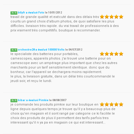
btlyfr a évalué Foto
le
10/01/2012
5
/
5
travail de grande qualité et exécuté dans des délais très
courts.un grand choix d'album photos, de quoi satisfaire les plus
difficiles. livraison très rapide. du vrai travail de professionnels à des
prix vraiment très compétitifs. boutique à recommander.
orchestre28 a évalué 100000 Volts
le
04/07/2012
5
/
5
le specialiste des batteries pour portables,
camescopes, appareils photos. j'ai trouvé une batterie pour on
camescope avec un ampérage plus important que chez les autres
marchants pour un tarif sensiblement identique. donc que du
bonheur, car l'appareil se dechargera moins rapidement.
le plus, la livraison gratuite, dans un délai très courtcommandé le
jeudi soir, et reçu le lundi.
bibar a évalué Pimkie
le
08/08/2007
5
/
5
je commande les produits pimkie sur leur boutique en
ligne depuis quelques temps je trouve qu'il y a beaucoup plus de
choix qu'en magasin et il sont rangé par categorie ce ki facilite le
choix des produits de plus il permettent des tarifs parfois tres
interessant qu'il n ya pa en magasin ce qui est interessant...