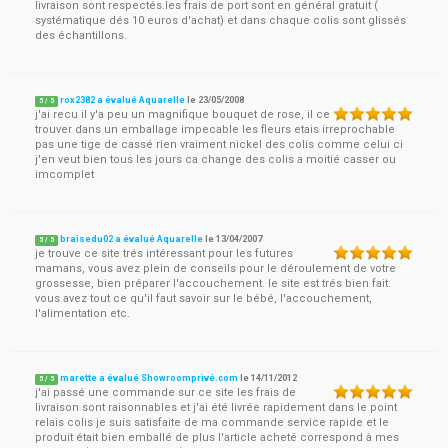
livraison sont respectés.les frais de port sont en général gratuit (
systématique dés 10 euros d'achat) et dans chaque colis sont glissés
des échantillons.
rox2382 a évalué Aquarelle
le
23/05/2008
5
/
5
j'ai recu il y'a peu un magnifique bouquet de rose, il ce
trouver dans un emballage impecable les fleurs etais irreprochable
pas une tige de cassé rien vraiment nickel des colis comme celui ci
j'en veut bien tous les jours ca change des colis a moitié casser ou
imcomplet
braisedu02 a évalué Aquarelle
le
13/04/2007
5
/
5
je trouve ce site trés intéressant pour les futures
mamans, vous avez plein de conseils pour le déroulement de votre
grossesse, bien préparer l'accouchement. le site est trés bien fait.
vous avez tout ce qu'il faut savoir sur le bébé, l'accouchement,
l'alimentation etc.
marette a évalué Showroomprivé.com
le
14/11/2012
5
/
5
j'ai passé une commande sur ce site les frais de
livraison sont raisonnables et j'ai été livrée rapidement dans le point
relais colis je suis satisfaite de ma commande service rapide et le
produit était bien emballé de plus l'article acheté correspond à mes