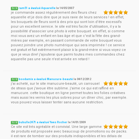
ram51 a évalué Aquarelle
le
14/05/2007
5
/
5
je commande assez régulièrement des fleurs chez
aquarelle et je dois dire que je suis ravie de leurs services ! en effet,
les bouquets de fleurs sont à des prix qui sont loin d'être excessifs
pour un excellent service. le site est très facile d'utilisation, il y a la
possibilité d'associer une photo à votre bouquet. en effet, si comme
moi vous avez un enfant en bas âge et que c'est la fête des grand-
mères par exemple, en passant commande de votre bouquet vous
pouvez joindre une photo numérique qui sera imprimée ! ce service
est gratuit et fait extrêmement plaisir à la grand-mère si vous voyez ce
que je veux dire! j'ajouterai que parmi toutes mes commandes chez
aquarelle pas une seule n'est arrivée en retard !
boodamix a évalué Manucure-beauté
le
04/12/2012
5
/
5
j'ai acheté, sur le site manucure-beauté, un carrousel
de strass que j'avoue être sublime. j'aime ce qui est raffiné en
manucure. cette boutique en ligne permet toutes les folies créatives
mais aussi les vernis les plus sobres pour un dîner chic, par exemple.
vous pouvez vous laisser tenter sans aucune restriction.
bubulle2471 a évalué Yves Rocher
le
14/01/2009
5
/
5
Ce site est trés agréable et convivial. Une large gamme
de produits est proposée avec beaucoup de promotions ou de packs.
il est rare de tomber sur des produits indisponibles et les délais de