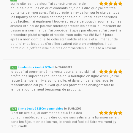
sur le site jean delatour j'ai acheté une paire de
boucles d'oreilles en or et diamants et je dois dire que j'ai été très
contente de mon achat. j'ai apprécié la navigation sur le site car tous
les bijoux y sont classés par catégories ce qui rend les recherches
plus faciles. j'ai également trouvé agréable de pouvoir zoomer sur les
articles et ainsi de pouvoir mieux apprécier les détails. au moment de
passer ma commande, j'ai procéder étapes par étapes et j'ai trouvé la
procédure plutot simple et rapide. mon colis m'a été livré 5 jours
après à mon domicile. le colis était solide et épais et à l'intérieur de
celui-ci mes boucles d'oreilles avaient été bien protégées. il est
certain que j'effectuerai d'autres commandes sur ce site à l'avenir.
boodamix a évalué O'Neill
le
28/02/2013
5
/
5
lorsque j'ai commandé ma veste pour aller au ski, j'ai
profité des superbes réductions de la boutique en ligne o'neil. je l'ai
reçue à temps, en livraison gratuite, et dans un bel emballage. je
recommande car j'ai pu voir que les promotions changent tout le
temps et concernent beaucoup de produits.
biny a évalué 123Consommables
le
24/08/2006
5
/
5
C'est un site ou j'ai commandé deux fois des
consommable, et je dois dire qu eje susi satisfaite la livraison se fait
dans les 3 jours en colissimo, le choix est facile à faire vraiment j'y
retourne!!!