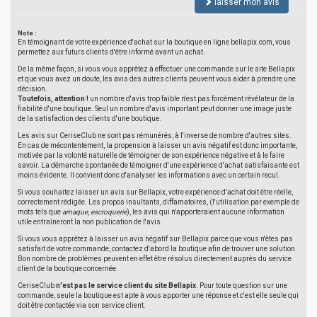
laisser mon avis
Note :
En témoignant de votre expérience d'achat sur la boutique en ligne bellapix.com, vous
permettez aux futurs clients d'être informé avant un achat.
De la même façon, si vous vous apprêtez à effectuer une commande sur le site Bellapix
et que vous avez un doute, les avis des autres clients peuvent vous aider à prendre une
décision.
Toutefois, attention !
un nombre d'avis trop faible n'est pas forcément révélateur de la
fiabilité d'une boutique. Seul un nombre d'avis important peut donner une image juste
de la satisfaction des clients d'une boutique.
Les avis sur CeriseClub ne sont pas rémunérés, à l'inverse de nombre d'autres sites.
En cas de mécontentement, la propension à laisser un avis négatif est donc importante,
motivée par la volonté naturelle de témoigner de son expérience négative et à le faire
savoir. La démarche spontanée de témoigner d'une expérience d'achat satisfaisante est
moins évidente. Il convient donc d'analyser les informations avec un certain recul.
Si vous souhaitez laisser un avis sur Bellapix, votre expérience d'achat doit être réelle,
correctement rédigée. Les propos insultants, diffamatoires, (l'utilisation par exemple de
mots tels que
arnaque
,
escroquerie
), les avis qui n'apporteraient aucune information
utile entraîneront la non publication de l'avis.
Si vous vous apprêtez à laisser un avis négatif sur Bellapix parce que vous n'êtes pas
satisfait de votre commande, contactez d'abord la boutique afin de trouver une solution.
Bon nombre de problèmes peuvent en effet être résolus directement auprès du service
client de la boutique concernée.
CeriseClub
n'est pas le service client du site Bellapix
. Pour toute question sur une
commande, seule la boutique est apte à vous apporter une réponse et c'est elle seule qui
doit être contactée via son service client.