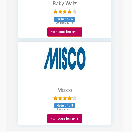
Baby Walz
Note :
4
/
5
26 avis clients
voir tous les avis
Misco
Note :
4
/
5
3 avis clients
voir tous les avis