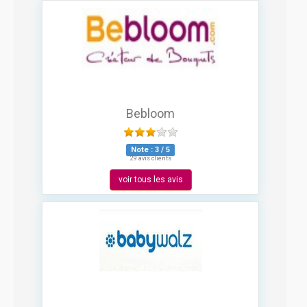
Bebloom
Note :
3
/
5
29 avis clients
voir tous les avis