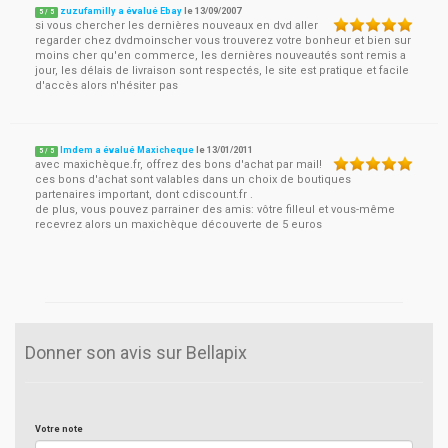
zuzufamilly a évalué Ebay
le
13/09/2007
5
/
5
si vous chercher les dernières nouveaux en dvd aller
regarder chez dvdmoinscher vous trouverez votre bonheur et bien sur
moins cher qu'en commerce, les dernières nouveautés sont remis a
jour, les délais de livraison sont respectés, le site est pratique et facile
d'accès alors n'hésiter pas
lmdem a évalué Maxicheque
le
13/01/2011
5
/
5
avec maxichèque.fr, offrez des bons d'achat par mail!
ces bons d'achat sont valables dans un choix de boutiques
partenaires important, dont cdiscount.fr .
de plus, vous pouvez parrainer des amis: vôtre filleul et vous-même
recevrez alors un maxichèque découverte de 5 euros
Donner son avis sur Bellapix
Votre note