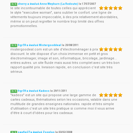
cherry a évalué Anne Weyburn (La Redoute)
le
17/07/2007
5
/
5
le site incontournable de toutes celles qui apprécient
le style "executive woman", sans oublier le confort. une ligne de
vêtements toujours impeccable, à des prix relativement abordables,
même si on peut regretter le nombre trop limité des offres
promotionnelles.
frgr59 a évalué Mistergooddeal
le
20/08/2011
5
/
5
mistergoodeal.com est un site d'électroménager à prix
discount. le site dispose d'un choix immense en petit et gros
électroménager, image et son, informatique, bricolage, jardinage...
entres autres. un site fluide mais aussi très complet avec un très bon
rapport qualité prix. livraison rapide, en conclusion c'est site très
sérieux.
frgr59 a évalué Kadeos
le
29/11/2011
5
/
5
"kadeos" est un site qui propose une large gamme de
cartes cadeaux, thématisées selon les occasions, valable dans une
multitude de grandes enseignes nationales. rapide et très simple
d'utilisation c'est un site très pratique si comme moi il vous arrive
d'être à court d'idées pour les cadeaux.
saufie27 a évalué Zooplus
le
03/02/2008
5
/
5