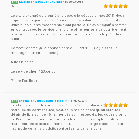
123bonbon a évalué 123 Bonbon
le
28/03/2015
5
/
5
Bonjour,
Le site a changé de propriétaire depuis le début d'année 2015. Nous
apportons un grand soin à répondre et a satisfaire tout nos clients.
J'invite les clients mécontents ayant posté ici un avis négatif à rentrer
en contact avec le service client, une offre leur sera particulièrement
réservée et nous mettrons tout en oeuvre pour réparer le préjudice
subit.
Contact :
contact@123bonbon.com
ou 06 99 88 61 62 ( laissez un
message pour être rappelé )
A très bientôt
Le service client 123bonbon
Pierre Fouilloux
ansumi a évalué Beauté à Tout Prix
le
01/03/2011
5
/
5
très bon site pour les produits spécialisés de certaines
marques de cosmétiques, beaucoup moins chers qu'ailleurs. les
délais de livraison de 48h annoncés sont respectés. les codes promo,
en l'occurrence pour ma commande un cadeau supplémentaire
marchent. les cadeaux annoncés sur le site en page d'accueil pour
l'achat de certains produits sont présents dans le colis.