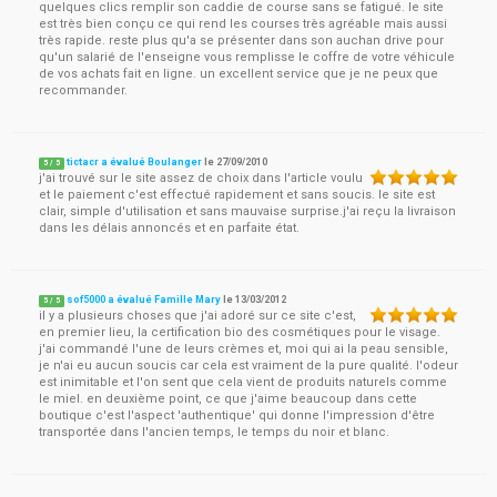
quelques clics remplir son caddie de course sans se fatigué. le site
est très bien conçu ce qui rend les courses très agréable mais aussi
très rapide. reste plus qu'a se présenter dans son auchan drive pour
qu'un salarié de l'enseigne vous remplisse le coffre de votre véhicule
de vos achats fait en ligne. un excellent service que je ne peux que
recommander.
tictacr a évalué Boulanger
le
27/09/2010
5
/
5
j'ai trouvé sur le site assez de choix dans l'article voulu
et le paiement c'est effectué rapidement et sans soucis. le site est
clair, simple d'utilisation et sans mauvaise surprise.j'ai reçu la livraison
dans les délais annoncés et en parfaite état.
sof5000 a évalué Famille Mary
le
13/03/2012
5
/
5
il y a plusieurs choses que j'ai adoré sur ce site c'est,
en premier lieu, la certification bio des cosmétiques pour le visage.
j'ai commandé l'une de leurs crèmes et, moi qui ai la peau sensible,
je n'ai eu aucun soucis car cela est vraiment de la pure qualité. l'odeur
est inimitable et l'on sent que cela vient de produits naturels comme
le miel. en deuxième point, ce que j'aime beaucoup dans cette
boutique c'est l'aspect 'authentique' qui donne l'impression d'être
transportée dans l'ancien temps, le temps du noir et blanc.