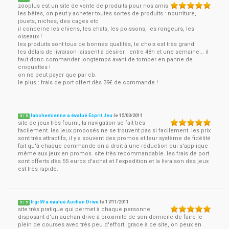
zooplus est un site de vente de produits pour nos amis
les bêtes, on peut y acheter toutes sortes de produits : nourriture,
jouets, niches, des cages etc
il concerne les chiens, les chats, les poissons, les rongeurs, les
oiseaux !
les produits sont tous de bonnes qualités, le choix est très grand.
les délais de livraison laissent à désirer : entre 48h et une semaine... il
faut donc commander longtemps avant de tomber en panne de
croquettes !
on ne peut payer que par cb.
le plus : frais de port offert dès 39€ de commande !
labohemienne a évalué Esprit Jeu
le
15/03/2011
5
/
5
site de jeux très fourni, la navigation se fait très
facilement. les jeux proposés ne se trouvent pas si facilement. les prix
sont très attractifs, il y a souvent des promos et leur système de fidélité
fait qu'à chaque commande on a droit à une réduction qui s'applique
même aux jeux en promos. site très recommandable. les frais de port
sont offerts dès 55 euros d'achat et l'expedition et la livraison des jeux
est très rapide.
frgr59 a évalué Auchan Drive
le
17/11/2011
5
/
5
site très pratique qui permet à chaque personne
disposant d'un auchan drive à proximité de son domicile de faire le
plein de courses avec très peu d'effort. grace à ce site, on peux en