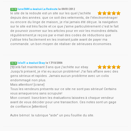
lune5644 a évalué La Redoute
le
09/01/2012
5
/
5
le site de la redoute est un site sur les quel j'achète
depuis des années. que ce soit des vetements, de l'électroménager
ou encore du linge de maison, je n'ai jamais été déçue. la navigation
sur le site est très facile et ce que j'aime particulièrement c'est le fait
de pourvoir zoomer sur les articles pour en voir les moindres détails.
régulièrement je reçois par e-mail des codes de réductions que
j'utilise très facilement en les insérant juste avant de payer ma
commande. un bon moyen de réaliser de sérieuses économies.
lola51 a évalué Ebay
le
17/10/2006
5
/
5
[9]Celà fait maintenant 3 ans que j'achète sur ebay.
Jusqu'à présent, je n'ai eu aucun problème! J'ai fais affaire avec des
gens sèrieux et rapides. Jamais aucun problème avec un colis
endommagé non plus.
Mais attention! [crane]
Tous les vendeurs présents sur ce site ne sont pas sèrieux! Certains
vous arnaquerons sans scrupule!
Mon conseil: lisez-bien les évaluations laissées à chaque vendeur
avant de vous décider pour une transaction. Ces notes sont un gage
de confiance.[attention]
Autre bémol: la rubrique "aide" un peu fouillie du site.