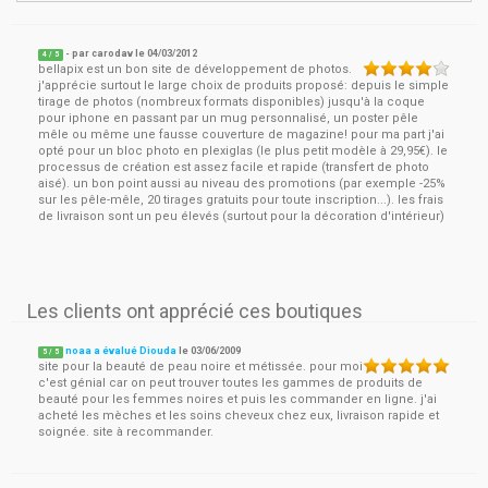
- par
carodav
le
04/03/2012
4
/ 5
bellapix est un bon site de développement de photos.
j'apprécie surtout le large choix de produits proposé: depuis le simple
tirage de photos (nombreux formats disponibles) jusqu'à la coque
pour iphone en passant par un mug personnalisé, un poster pêle
mêle ou même une fausse couverture de magazine! pour ma part j'ai
opté pour un bloc photo en plexiglas (le plus petit modèle à 29,95€). le
processus de création est assez facile et rapide (transfert de photo
aisé). un bon point aussi au niveau des promotions (par exemple -25%
sur les pêle-mêle, 20 tirages gratuits pour toute inscription...). les frais
de livraison sont un peu élevés (surtout pour la décoration d'intérieur)
Les clients ont apprécié ces boutiques
noaa a évalué Diouda
le
03/06/2009
5
/
5
site pour la beauté de peau noire et métissée. pour moi
c'est génial car on peut trouver toutes les gammes de produits de
beauté pour les femmes noires et puis les commander en ligne. j'ai
acheté les mèches et les soins cheveux chez eux, livraison rapide et
soignée. site à recommander.