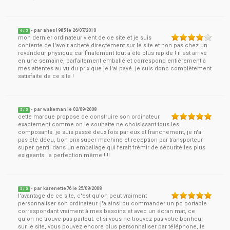
- par
ahes1985
le
26/07/2010
4
/ 5
mon dernier ordinateur vient de ce site et je suis
contente de l'avoir acheté directement sur le site et non pas chez un
revendeur physique car finalement tout a été plus rapide ! il est arrivé
en une semaine, parfaitement emballé et correspond entièrement à
mes attentes au vu du prix que je l'ai payé. je suis donc complètement
satisfaite de ce site !
- par
wakeman
le
02/09/2008
5
/ 5
cette marque propose de construire son ordinateur
exactement comme on le souhaite ne choisissant tous les
composants. je suis passé deux fois par eux et franchement, je n'ai
pas été décu, bon prix super machine et reception par transporteur
super gentil dans un emballage qui ferait frémir de sécurité les plus
exigeants. la perfection même !!!!
- par
karenette76
le
25/08/2008
5
/ 5
l'avantage de ce site, c'est qu'on peut vraiment
personnaliser son ordinateur. j'a ainsi pu commander un pc portable
correspondant vraiment à mes besoins et avec un écran mat, ce
qu'on ne trouve pas partout. et si vous ne trouvez pas votre bonheur
sur le site, vous pouvez encore plus personnaliser par téléphone, le