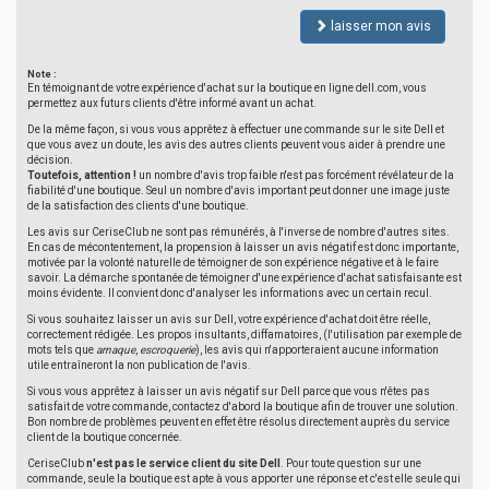
laisser mon avis
Note :
En témoignant de votre expérience d'achat sur la boutique en ligne dell.com, vous
permettez aux futurs clients d'être informé avant un achat.
De la même façon, si vous vous apprêtez à effectuer une commande sur le site Dell et
que vous avez un doute, les avis des autres clients peuvent vous aider à prendre une
décision.
Toutefois, attention !
un nombre d'avis trop faible n'est pas forcément révélateur de la
fiabilité d'une boutique. Seul un nombre d'avis important peut donner une image juste
de la satisfaction des clients d'une boutique.
Les avis sur CeriseClub ne sont pas rémunérés, à l'inverse de nombre d'autres sites.
En cas de mécontentement, la propension à laisser un avis négatif est donc importante,
motivée par la volonté naturelle de témoigner de son expérience négative et à le faire
savoir. La démarche spontanée de témoigner d'une expérience d'achat satisfaisante est
moins évidente. Il convient donc d'analyser les informations avec un certain recul.
Si vous souhaitez laisser un avis sur Dell, votre expérience d'achat doit être réelle,
correctement rédigée. Les propos insultants, diffamatoires, (l'utilisation par exemple de
mots tels que
arnaque
,
escroquerie
), les avis qui n'apporteraient aucune information
utile entraîneront la non publication de l'avis.
Si vous vous apprêtez à laisser un avis négatif sur Dell parce que vous n'êtes pas
satisfait de votre commande, contactez d'abord la boutique afin de trouver une solution.
Bon nombre de problèmes peuvent en effet être résolus directement auprès du service
client de la boutique concernée.
CeriseClub
n'est pas le service client du site Dell
. Pour toute question sur une
commande, seule la boutique est apte à vous apporter une réponse et c'est elle seule qui