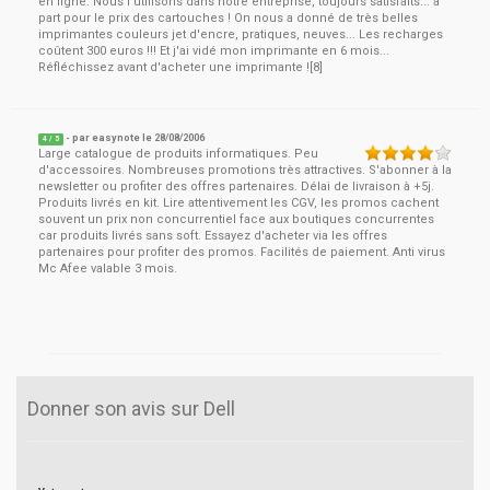
en ligne. Nous l'utilisons dans notre entreprise, toujours satisfaits... à
part pour le prix des cartouches ! On nous a donné de très belles
imprimantes couleurs jet d'encre, pratiques, neuves... Les recharges
coûtent 300 euros !!! Et j'ai vidé mon imprimante en 6 mois...
Réfléchissez avant d'acheter une imprimante ![8]
- par
easynote
le
28/08/2006
4
/ 5
Large catalogue de produits informatiques. Peu
d'accessoires. Nombreuses promotions très attractives. S'abonner à la
newsletter ou profiter des offres partenaires. Délai de livraison à +5j.
Produits livrés en kit. Lire attentivement les CGV, les promos cachent
souvent un prix non concurrentiel face aux boutiques concurrentes
car produits livrés sans soft. Essayez d'acheter via les offres
partenaires pour profiter des promos. Facilités de paiement. Anti virus
Mc Afee valable 3 mois.
Donner son avis sur Dell