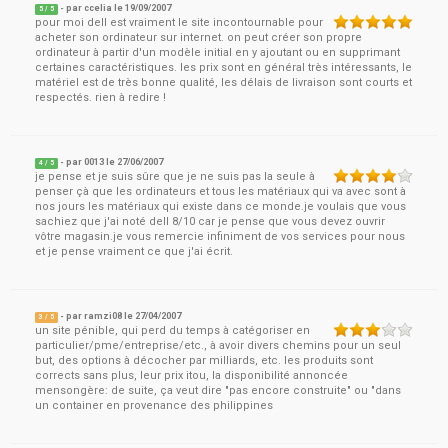
- par
ccelia
le
19/09/2007
5
/ 5
pour moi dell est vraiment le site incontournable pour
acheter son ordinateur sur internet. on peut créer son propre
ordinateur à partir d'un modèle initial en y ajoutant ou en supprimant
certaines caractéristiques. les prix sont en général très intéressants, le
matériel est de très bonne qualité, les délais de livraison sont courts et
respectés. rien à redire !
- par
0013
le
27/06/2007
4
/ 5
je pense et je suis sûre que je ne suis pas la seule à
penser çà que les ordinateurs et tous les matériaux qui va avec sont à
nos jours les matériaux qui existe dans ce monde.je voulais que vous
sachiez que j'ai noté dell 8/10 car je pense que vous devez ouvrir
vôtre magasin.je vous remercie infiniment de vos services pour nous
et je pense vraiment ce que j'ai écrit.
- par
ramzi08
le
27/04/2007
3
/ 5
un site pénible, qui perd du temps à catégoriser en
particulier/pme/entreprise/etc., à avoir divers chemins pour un seul
but, des options à décocher par milliards, etc. les produits sont
corrects sans plus, leur prix itou, la disponibilité annoncée
mensongère: de suite, ça veut dire "pas encore construite" ou "dans
un container en provenance des philippines