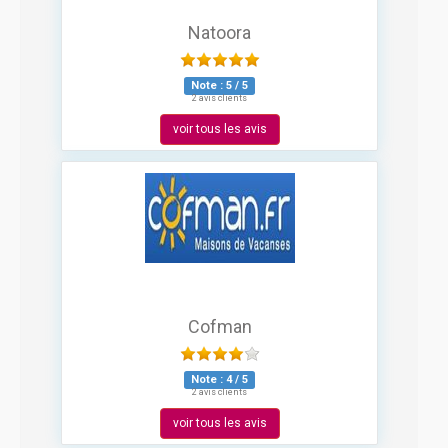
Natoora
Note :
5
/
5
2 avis clients
voir tous les avis
Cofman
Note :
4
/
5
2 avis clients
voir tous les avis