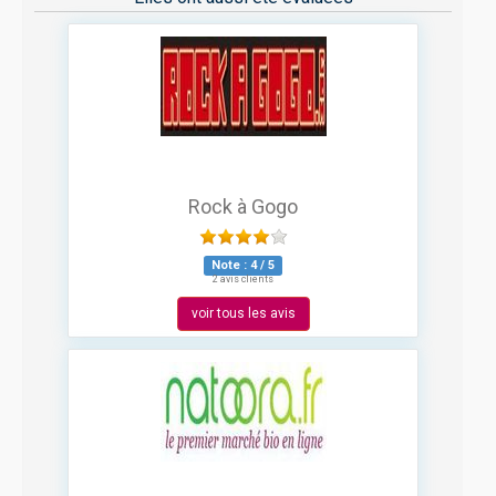
Rock à Gogo
Note :
4
/
5
2 avis clients
voir tous les avis