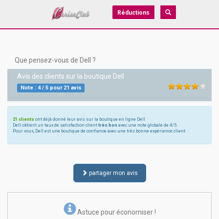
Réductions
Que pensez-vous de Dell ?
Avis des clients sur la boutique
Dell
Note :
4
/
5
pour
21
avis
21 clients
ont déjà donné leur avis sur la boutique en ligne Dell
Dell obtient un taux de satisfaction client
très bon
avec une note globale de 4/5.
Pour vous, Dell est une boutique de confiance avec une très bonne expérience client.
partager mon avis
Astuce pour économiser !