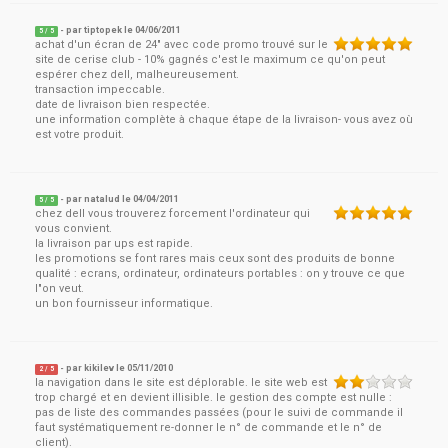
- par
tiptopek
le
04/06/2011
5
/ 5
achat d'un écran de 24" avec code promo trouvé sur le
site de cerise club - 10% gagnés c'est le maximum ce qu'on peut
espérer chez dell, malheureusement.
transaction impeccable.
date de livraison bien respectée.
une information complète à chaque étape de la livraison- vous avez où
est votre produit.
- par
natalud
le
04/04/2011
5
/ 5
chez dell vous trouverez forcement l'ordinateur qui
vous convient.
la livraison par ups est rapide.
les promotions se font rares mais ceux sont des produits de bonne
qualité : ecrans, ordinateur, ordinateurs portables : on y trouve ce que
l"on veut.
un bon fournisseur informatique.
- par
kikilev
le
05/11/2010
2
/ 5
la navigation dans le site est déplorable. le site web est
trop chargé et en devient illisible. le gestion des compte est nulle :
pas de liste des commandes passées (pour le suivi de commande il
faut systématiquement re-donner le n° de commande et le n° de
client).