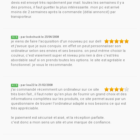
devis est envoyé très rapidement par mail. toutes les semaines il y a
des promos, il faut guetter la plus intéressante. mon pc est arrivé
moins de 2 semaines après la commande (délai annoncé) par
transporteur.
- par
bobchuck
le
25/04/2008
5
/ 5
je viens de faire l'acquisition d'un nouveau pc sur dell
et j'avoue que je suis conquis. en effet on peut personnaliser son
ordinateur selon ses envies et ses besoins. on peut même choisir la
couleur, c'est vraiement super et niveau prix rien à dire c'est très
abordable sauf si on prends toutes les options. le site est agréable e
fonctionnel. je vous le recommande.
- par
lea22
le
21/02/2008
4
/ 5
j'ai commandé récemment un ordinateur sur ce site
très bien fait , il faut noter qu'en plus de fournir un grand choix et des
informations complètes sur les produits, ce site permet aussi par un
questionnaire de trouver l'ordinateur adapté a nos besoins ce qui est
très appréciable.
le paiement est sécurisé et aisé, et la réception parfaite.
c'est donc a mon sens un site et une marque de confiance.