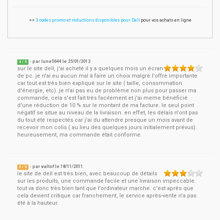
>>
3 codes promo et réductions disponibles pour Dell
pour vos achats en ligne
- par
lune5644
le
25/01/2012
4
/ 5
sur le site dell, j'ai acheté il y a quelques mois un écran
de pc. je n'ai eu aucun mal à faire un choix malgré l'offre importante
car tout est très bien expliqué sur le site ( taille, consommation
d'énergie, etc). je n'ai pas eu de problème non plus pour passer ma
commande, cela s'est fait très facilement et j'ai meme bénéficié
d'une réduction de 10 % sur le montant de ma facture. le seul point
négatif se situe au niveau de la livraison. en effet, les délais n'ont pas
du tout été respectés car j'ai du attendre presque un mois avant de
recevoir mon colis ( au lieu des quelques jours initialement prévus).
heureusement, ma commande était conforme.
- par
valtof
le
18/11/2011
3
/ 5
le site de dell est très bien, avec beaucoup de détails
sur les produits, une commande facile et une livraison impeccable.
tout va donc très bien tant que l'ordinateur marche. c'est après que
cela devient critique car franchement, le service après-vente n'a pas
été à la hauteur.