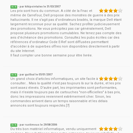
- par
kikipointalex
le
31/03/2007
4
/ 5
Les prix sont hors du commun. A côté de la Fnac et
même de Carrefour, Dell propose des monstres de guerre à des prix
hallucinants. Il ne s'agit pas d'ordinateurs bradés, la marque Dell étant
largement reconnue pour sa qualité. Sachez profiter judicieusement
des promotions. Ne vous précipitez pas car généralement, Dell
propose plusieurs promotions cumulables. Ne tenez pas compte des
avis d'échéance des promotions. Consultez les pubs écrites car des
références d'ordinateur Code E-Ref sont diffusées permettant
d'accéder à de superbes offres non disponibles directement à partir
du site Internet.
Il faut compter une bonne semaine pour être livrée.
- par
guilbal
le
05/01/2007
4
/ 5
Un grand choix d'articles informatiques, un site facile à
consulter... Mais la qualité n'est pas toujours là sur la durée, et les prix
sont assez élevés. D'autre part, les imprimantes sont performantes,
mais il n'existe toujours pas de cartouches "non-officielles" à bas prix,
donc les impressions reviennent extrêmement cher. Sinon, les
commandes arrivent dans un temps raisonnable et les délais
annoncés sont toujours respectés.[7]
- par
rustimous
le
29/08/2006
4
/ 5
Du très bon matériel informatique, vendu uniquement